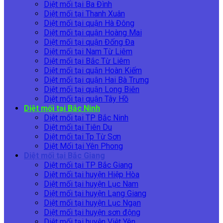
Diệt mối tại Ba Đình
Diệt mối tại Thanh Xuân
Diệt mối tại quận Hà Đông
Diệt mối tại quận Hoàng Mai
Diệt mối tại quận Đống Đa
Diệt mối tại Nam Từ Liêm
Diệt mối tại Bắc Từ Liêm
Diệt mối tại quận Hoàn Kiếm
Diệt mối tại quận Hai Bà Trưng
Diệt mối tại quận Long Biên
Diệt mối tại quận Tây Hồ
Diệt mối tại Bắc Ninh
Diệt mối tại TP Bắc Ninh
Diệt mối tại Tiên Du
Diệt mối tại Tp Từ Sơn
Diệt Mối tại Yên Phong
Diệt mối tại Bắc Giang
Diệt mối tại TP Bắc Giang
Diệt mối tại huyện Hiệp Hòa
Diệt mối tại huyện Lục Nam
Diệt mối tại huyện Lạng Giang
Diệt mối tại huyện Lục Ngạn
Diệt mối tại huyện sơn động
Diệt mối tại huyện Việt Yên