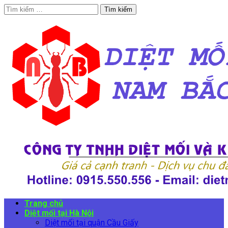
Tìm
kiếm
cho:
Trang chủ
Diệt mối tại Hà Nội
Diệt mối tại quận Cầu Giấy