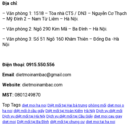
Địa chỉ
:
– Văn phòng 1: 1518 – Tòa nhà CT5 / DN3 – Nguyễn Cơ Thạch
– Mỹ Đình 2 – Nam Từ Liêm – Hà Nội.
– Văn phòng 2: Ngõ 290 Kim Mã – Ba Đình – Hà Nội.
– Văn phòng 3: Số 51 Ngõ 160 Khâm Thiên – Đống Đa -Hà
Nội
Điện thoại: 0915.550.556
Email
: dietmoinambac@gmail.com
Website
: dietmoinambac.com
MST:
0801249870
Top Tags
diet moi ha noi
Diệt mối tại Hai bà trưng
phòng mối
diet moi o
ha noi
diệt mối ở cầu giấy
Diệt mối tại Hoàn Kiếm
Hà Nội
Dịch vụ diệt mối
Dịch vụ diệt mối tại Hà Nội
Dịch vụ diệt mối tại Cầu Giấy
diet moi cau giay
diet moi
Diệt mối tại Ba Đình
diệt mối tại chung cư
diet moi tai ha noi