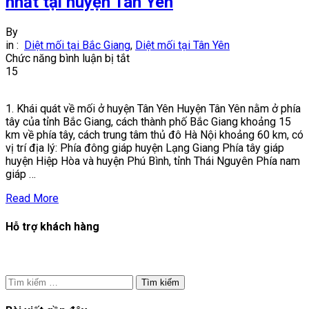
nhất tại huyện Tân Yên
By
in :
Diệt mối tại Bắc Giang
,
Diệt mối tại Tân Yên
ở
Chức năng bình luận bị tắt
Phương
15
pháp
diệt
1. Khái quát về mối ở huyện Tân Yên Huyện Tân Yên nằm ở phía
mối
tây của tỉnh Bắc Giang, cách thành phố Bắc Giang khoảng 15
tận
km về phía tây, cách trung tâm thủ đô Hà Nội khoảng 60 km, có
gốc
vị trí địa lý: Phía đông giáp huyện Lạng Giang Phía tây giáp
hiệu
huyện Hiệp Hòa và huyện Phú Bình, tỉnh Thái Nguyên Phía nam
quả
giáp …
nhất
tại
Read More
huyện
Tân
Hỗ trợ khách hàng
Yên
Tìm
kiếm
cho: