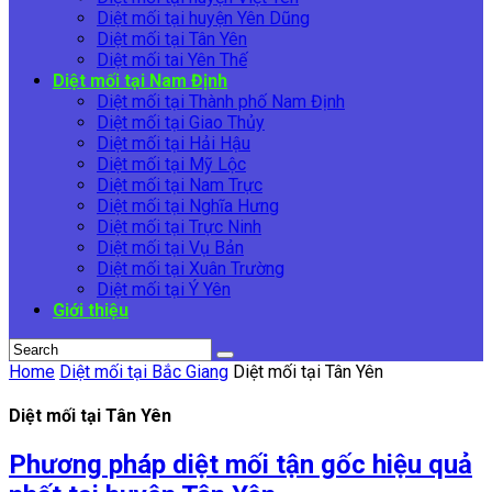
Diệt mối tại huyện Yên Dũng
Diệt mối tại Tân Yên
Diệt mối tai Yên Thế
Diệt mối tại Nam Định
Diệt mối tại Thành phố Nam Định
Diệt mối tại Giao Thủy
Diệt mối tại Hải Hậu
Diệt mối tại Mỹ Lộc
Diệt mối tại Nam Trực
Diệt mối tại Nghĩa Hưng
Diệt mối tại Trực Ninh
Diệt mối tại Vụ Bản
Diệt mối tại Xuân Trường
Diệt mối tại Ý Yên
Giới thiệu
Home
Diệt mối tại Bắc Giang
Diệt mối tại Tân Yên
Diệt mối tại Tân Yên
Phương pháp diệt mối tận gốc hiệu quả