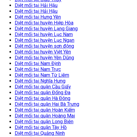
Diệt mối tại Hải Hậu
Diệt mối tại Hải Hậu
Diệt mối tại Hưng Yên
Diệt mối tại huyện Hiệp Hòa
Diệt mối tại huyện Lạng Giang
Diệt mối tại huyện Lục Nam
Diệt mối tại huyện Lục Ngạn
Diệt mối tại huyện sơn động
Diệt mối tại huyện Việt Yên
Diệt mối tại huyện Yên Dũng
Diệt mối tại Nam Định
Diệt mối tại Nam Trực
Diệt mối tại Nam Từ Liêm
Diệt mối tại Nghĩa Hưng
Diệt mối tại quận Cầu Giấy
Diệt mối tại quận Đống Đa
Diệt mối tại quận Hà Đông
Diệt mối tại quận Hai Bà Trưng
Diệt mối tại quận Hoàn Kiếm
Diệt mối tại quận Hoàng Mai
Diệt mối tại quận Long Biên
Diệt mối tại quận Tây Hồ
Diệt mối tại Quảng Ninh