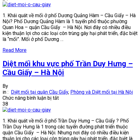
mối
khu
1. Khái quát về mối ở phố Dương Quảng Hàm – Cầu Giấy – Hà
vực
Nội? Phố Dương Quảng Hàm là 1 tuyến phố thuộc phường
phố
Quan Hoa – quận Cầu Giấy – Hà Nội. Nơi đây có nhiều điều
Dương
kiện thuận lợi cho các loại côn trùng gây hại phát triển, đặc biệt
Quảng
là “mối”. Mối ở phố Dương …
Hàm
–
Read More
Cầu
Giấy
Diệt mối khu vực phố Trần Duy Hưng –
–
Hà
Cầu Giấy – Hà Nội
Nội
By
in :
Diệt mối tại quận Cầu Giấy
,
Phòng và Diệt mối tại Hà Nội
ở
Chức năng bình luận bị tắt
Diệt
38
mối
khu
1. Khái quát về mối ở phố Trần Duy Hưng – Cầu Giấy ? Phố
vực
Trần Duy Hưng là 1 trong các tuyến đường phát triển thuộc
phố
quận Cầu Giấy – Hà Nội. Nhưng nơi đây có nhiều điều kiện
Trần
thuận lợi cho các loại côn trùng gây hại phát triển, đặc biệt là
Duy