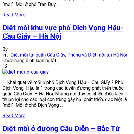
“mối”. Mối ở phố Trần Duy …
Hưng
–
Read More
Cầu
Giấy
Diệt mối khu vực phố Dịch Vọng Hậu-
–
Hà
Cầu Giấy – Hà Nội
Nội
By
in :
Diệt mối tại quận Cầu Giấy
,
Phòng và Diệt mối tại Hà Nội
ở
Chức năng bình luận bị tắt
Diệt
12
mối
khu
1. Khái quát về mối ở phố Dịch Vọng Hậu – Cầu Giấy ? Phố
vực
Dịch Vọng Hậu là 1 trong các tuyến đường phát triển thuộc
phố
quận Cầu Giấy – Hà Nội. Nhưng nơi đây có nhiều điều kiện
Dịch
thuận lợi cho các loại côn trùng gây hại phát triển, đặc biệt là
Vọng
“mối”. Mối ở phố Dịch Vọng …
Hậu-
Cầu
Read More
Giấy
–
Diệt mối ở đường Cầu Diễn – Bắc Từ
Hà