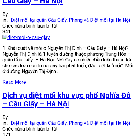
Cầu Giấy – Hà Nội
By
in :
Diệt mối tại quận Cầu Giấy
,
Phòng và Diệt mối tại Hà Nội
ở
Chức năng bình luận bị tắt
Dịch
841
vụ
diệt
1. Khái quát về mối ở Nguyễn Thị Định – Cầu Giấy – Hà Nội?
mối
Nguyễn Thị Định là 1 tuyến đường thuộc phường Trung Hòa –
phố
quận Cầu Giấy – Hà Nội. Nơi đây có nhiều điều kiện thuận lợi
Nguyễn
cho các loại côn trùng gây hại phát triển, đặc biệt là “mối”. Mối
Thị
ở đường Nguyễn Thị Định …
Định
–
Read More
Cầu
Giấy
Dịch vụ diệt mối khu vực phố Nghĩa Đô
–
Hà
– Cầu Giấy – Hà Nội
Nội
By
in :
Diệt mối tại quận Cầu Giấy
,
Phòng và Diệt mối tại Hà Nội
ở
Chức năng bình luận bị tắt
Dịch
171