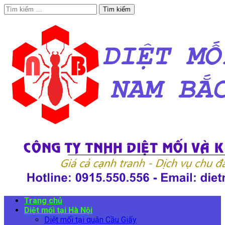
Tìm
kiếm
cho:
Trang chủ
Diệt mối tại Hà Nội
Diệt mối tại quận Cầu Giấy