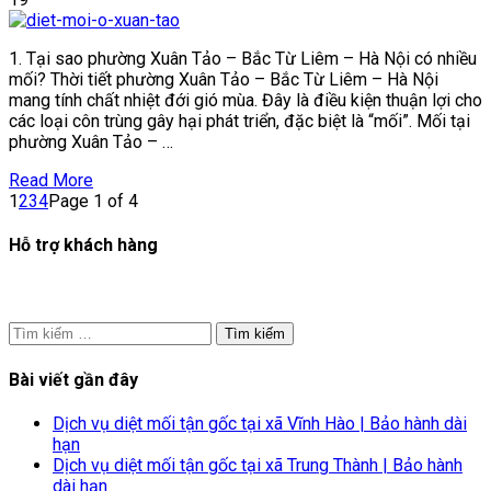
mối
tận
1. Tại sao phường Xuân Tảo – Bắc Từ Liêm – Hà Nội có nhiều
gốc
mối? Thời tiết phường Xuân Tảo – Bắc Từ Liêm – Hà Nội
tại
mang tính chất nhiệt đới gió mùa. Đây là điều kiện thuận lợi cho
phường
các loại côn trùng gây hại phát triển, đặc biệt là “mối”. Mối tại
Xuân
phường Xuân Tảo – …
Tảo
–
Read More
Bắc
1
2
3
4
Page 1 of 4
Từ
Liêm
Hỗ trợ khách hàng
–
Hà
Nội
Tìm
kiếm
cho:
Bài viết gần đây
Dịch vụ diệt mối tận gốc tại xã Vĩnh Hào | Bảo hành dài
hạn
Dịch vụ diệt mối tận gốc tại xã Trung Thành | Bảo hành
dài hạn