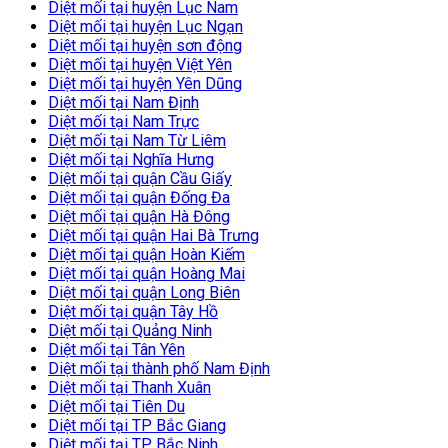
Diệt mối tại huyện Lục Nam
Diệt mối tại huyện Lục Ngạn
Diệt mối tại huyện sơn động
Diệt mối tại huyện Việt Yên
Diệt mối tại huyện Yên Dũng
Diệt mối tại Nam Định
Diệt mối tại Nam Trực
Diệt mối tại Nam Từ Liêm
Diệt mối tại Nghĩa Hưng
Diệt mối tại quận Cầu Giấy
Diệt mối tại quận Đống Đa
Diệt mối tại quận Hà Đông
Diệt mối tại quận Hai Bà Trưng
Diệt mối tại quận Hoàn Kiếm
Diệt mối tại quận Hoàng Mai
Diệt mối tại quận Long Biên
Diệt mối tại quận Tây Hồ
Diệt mối tại Quảng Ninh
Diệt mối tại Tân Yên
Diệt mối tại thành phố Nam Định
Diệt mối tại Thanh Xuân
Diệt mối tại Tiên Du
Diệt mối tại TP Bắc Giang
Diệt mối tại TP Bắc Ninh