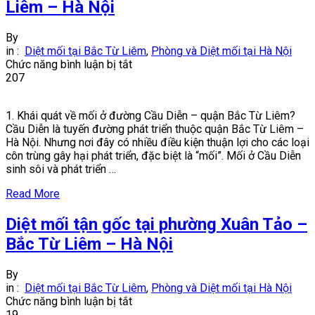
Nội
Liêm – Hà Nội
By
in :
Diệt mối tại Bắc Từ Liêm
,
Phòng và Diệt mối tại Hà Nội
ở
Chức năng bình luận bị tắt
Diệt
207
mối
ở
1. Khái quát về mối ở đường Cầu Diễn – quận Bắc Từ Liêm?
đường
Cầu Diễn là tuyến đường phát triển thuộc quận Bắc Từ Liêm –
Cầu
Hà Nội. Nhưng nơi đây có nhiều điều kiện thuận lợi cho các loại
Diễn
côn trùng gây hại phát triển, đặc biệt là “mối”. Mối ở Cầu Diễn
–
sinh sôi và phát triển …
Bắc
Từ
Read More
Liêm
–
Diệt mối tận gốc tại phường Xuân Tảo –
Hà
Nội
Bắc Từ Liêm – Hà Nội
By
in :
Diệt mối tại Bắc Từ Liêm
,
Phòng và Diệt mối tại Hà Nội
ở
Chức năng bình luận bị tắt
Diệt
19