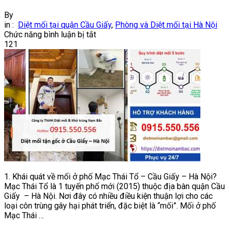
By
in :
Diệt mối tại quận Cầu Giấy
,
Phòng và Diệt mối tại Hà Nội
ở
Chức năng bình luận bị tắt
Dịch
121
vụ
diệt
mối
khu
vực
phố
Mạc
Thái
Tổ
–
Cầu
Giấy
–
1. Khái quát về mối ở phố Mạc Thái Tổ – Cầu Giấy – Hà Nội?
Hà
Mạc Thái Tổ là 1 tuyến phố mới (2015) thuộc địa bàn quận Cầu
Nội
Giấy – Hà Nội. Nơi đây có nhiều điều kiện thuận lợi cho các
loại côn trùng gây hại phát triển, đặc biệt là “mối”. Mối ở phố
Mạc Thái …