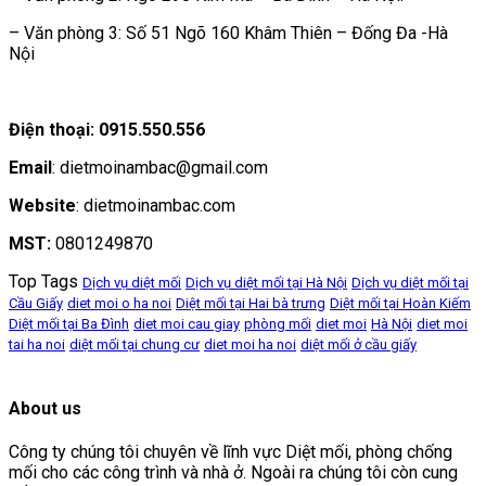
– Văn phòng 3: Số 51 Ngõ 160 Khâm Thiên – Đống Đa -Hà
Nội
Điện thoại: 0915.550.556
Email
: dietmoinambac@gmail.com
Website
: dietmoinambac.com
MST:
0801249870
Top Tags
Dịch vụ diệt mối
Dịch vụ diệt mối tại Hà Nội
Dịch vụ diệt mối tại
Cầu Giấy
diet moi o ha noi
Diệt mối tại Hai bà trưng
Diệt mối tại Hoàn Kiếm
Diệt mối tại Ba Đình
diet moi cau giay
phòng mối
diet moi
Hà Nội
diet moi
tai ha noi
diệt mối tại chung cư
diet moi ha noi
diệt mối ở cầu giấy
About us
Công ty chúng tôi chuyên về lĩnh vực Diệt mối, phòng chống
mối cho các công trình và nhà ở. Ngoài ra chúng tôi còn cung