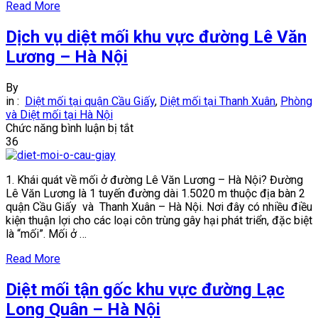
Read More
Dịch vụ diệt mối khu vực đường Lê Văn
Lương – Hà Nội
By
in :
Diệt mối tại quận Cầu Giấy
,
Diệt mối tại Thanh Xuân
,
Phòng
và Diệt mối tại Hà Nội
ở
Chức năng bình luận bị tắt
Dịch
36
vụ
diệt
1. Khái quát về mối ở đường Lê Văn Lương – Hà Nội? Đường
mối
Lê Văn Lương là 1 tuyến đường dài 1.5020 m thuộc địa bàn 2
khu
quận Cầu Giấy và Thanh Xuân – Hà Nội. Nơi đây có nhiều điều
vực
kiện thuận lợi cho các loại côn trùng gây hại phát triển, đặc biệt
đường
là “mối”. Mối ở …
Lê
Văn
Read More
Lương
–
Diệt mối tận gốc khu vực đường Lạc
Hà
Nội
Long Quân – Hà Nội