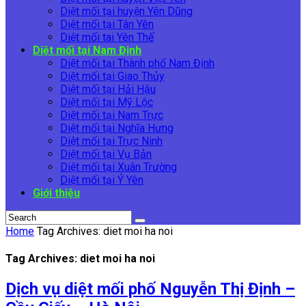
Diệt mối tại huyện Yên Dũng
Diệt mối tại Tân Yên
Diệt mối tai Yên Thế
Diệt mối tại Nam Định
Diệt mối tại Thành phố Nam Định
Diệt mối tại Giao Thủy
Diệt mối tại Hải Hậu
Diệt mối tại Mỹ Lộc
Diệt mối tại Nam Trực
Diệt mối tại Nghĩa Hưng
Diệt mối tại Trực Ninh
Diệt mối tại Vụ Bản
Diệt mối tại Xuân Trường
Diệt mối tại Ý Yên
Giới thiệu
Home
Tag Archives: diet moi ha noi
Tag Archives: diet moi ha noi
Dịch vụ diệt mối phố Nguyễn Thị Định –