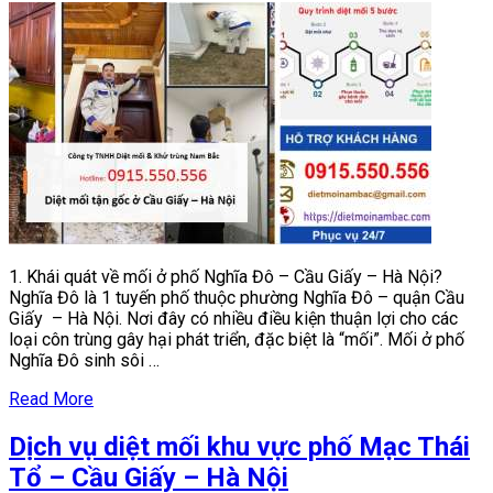
vụ
diệt
mối
khu
vực
phố
Nghĩa
Đô
–
Cầu
Giấy
–
Hà
1. Khái quát về mối ở phố Nghĩa Đô – Cầu Giấy – Hà Nội?
Nội
Nghĩa Đô là 1 tuyến phố thuộc phường Nghĩa Đô – quận Cầu
Giấy – Hà Nội. Nơi đây có nhiều điều kiện thuận lợi cho các
loại côn trùng gây hại phát triển, đặc biệt là “mối”. Mối ở phố
Nghĩa Đô sinh sôi …
Read More
Dịch vụ diệt mối khu vực phố Mạc Thái
Tổ – Cầu Giấy – Hà Nội