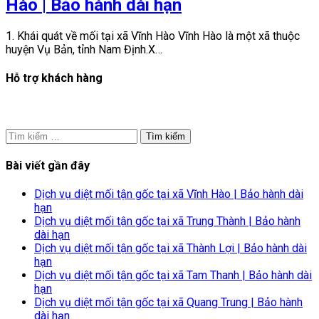
Hào | Bảo hành dài hạn
1. Khái quát về mối tại xã Vĩnh Hào Vĩnh Hào là một xã thuộc
huyện Vụ Bản, tỉnh Nam Định.X…
Hỗ trợ khách hàng
Tìm
kiếm
cho:
Bài viết gần đây
Dịch vụ diệt mối tận gốc tại xã Vĩnh Hào | Bảo hành dài
hạn
Dịch vụ diệt mối tận gốc tại xã Trung Thành | Bảo hành
dài hạn
Dịch vụ diệt mối tận gốc tại xã Thành Lợi | Bảo hành dài
hạn
Dịch vụ diệt mối tận gốc tại xã Tam Thanh | Bảo hành dài
hạn
Dịch vụ diệt mối tận gốc tại xã Quang Trung | Bảo hành
dài hạn