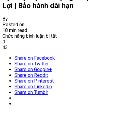
Lợi | Bảo hành dài hạn
By
Posted on
18 min read
ở
Chức năng bình luận bị tắt
Dịch
0
vụ
43
diệt
Share on Facebook
mối
Share on Twitter
tận
Share on Google+
gốc
Share on Reddit
tại
Share on Pinterest
xã
Share on Linkedin
Thành
Share on Tumblr
Lợi
|
Bảo
hành
dài
hạn