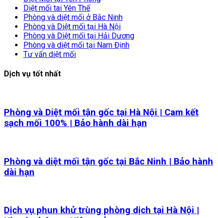
Diệt mối tai Yên Thế
Phòng và diệt mối ở Bắc Ninh
Phòng và Diệt mối tại Hà Nội
Phòng và Diệt mối tại Hải Dương
Phòng và diệt mối tại Nam Định
Tư vấn diệt mối
Dịch vụ tốt nhất
Phòng và Diệt mối tận gốc tại Hà Nội | Cam kết
sạch mối 100% | Bảo hành dài hạn
Phòng và diệt mối tận gốc tại Bắc Ninh | Bảo hành
dài hạn
Dịch vụ phun khử trùng phòng dịch tại Hà Nội |