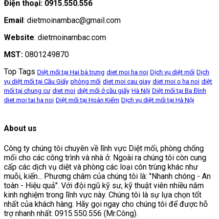
Điện thoại: 0915.550.556
Email
: dietmoinambac@gmail.com
Website
: dietmoinambac.com
MST:
0801249870
Top Tags
Diệt mối tại Hai bà trưng
diet moi ha noi
Dịch vụ diệt mối
Dịch
vụ diệt mối tại Cầu Giấy
phòng mối
diet moi cau giay
diet moi o ha noi
diệt
mối tại chung cư
diet moi
diệt mối ở cầu giấy
Hà Nội
Diệt mối tại Ba Đình
diet moi tai ha noi
Diệt mối tại Hoàn Kiếm
Dịch vụ diệt mối tại Hà Nội
About us
Công ty chúng tôi chuyên về lĩnh vực Diệt mối, phòng chống
mối cho các công trình và nhà ở. Ngoài ra chúng tôi còn cung
cấp các dịch vụ diệt và phòng các loại côn trùng khác như
muỗi, kiến... Phương châm của chúng tôi là: "Nhanh chóng - An
toàn - Hiệu quả". Với đội ngũ kỹ sư, kỹ thuật viên nhiều năm
kinh nghiệm trong lĩnh vực này. Chúng tôi là sự lựa chọn tốt
nhất của khách hàng. Hãy gọi ngay cho chúng tôi để được hỗ
trợ nhanh nhất: 0915.550.556 (Mr.Công).