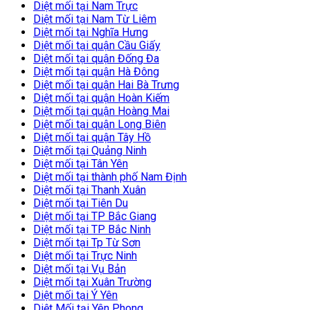
Diệt mối tại Nam Trực
Diệt mối tại Nam Từ Liêm
Diệt mối tại Nghĩa Hưng
Diệt mối tại quận Cầu Giấy
Diệt mối tại quận Đống Đa
Diệt mối tại quận Hà Đông
Diệt mối tại quận Hai Bà Trưng
Diệt mối tại quận Hoàn Kiếm
Diệt mối tại quận Hoàng Mai
Diệt mối tại quận Long Biên
Diệt mối tại quận Tây Hồ
Diệt mối tại Quảng Ninh
Diệt mối tại Tân Yên
Diệt mối tại thành phố Nam Định
Diệt mối tại Thanh Xuân
Diệt mối tại Tiên Du
Diệt mối tại TP Bắc Giang
Diệt mối tại TP Bắc Ninh
Diệt mối tại Tp Từ Sơn
Diệt mối tại Trực Ninh
Diệt mối tại Vụ Bản
Diệt mối tại Xuân Trường
Diệt mối tại Ý Yên
Diệt Mối tại Yên Phong