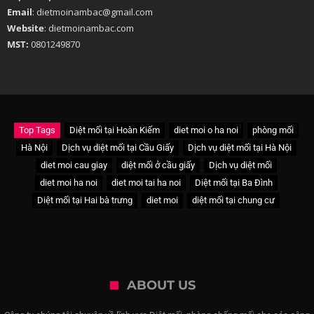
Email
: dietmoinambac@gmail.com
Website
: dietmoinambac.com
MST:
0801249870
Top Tags
Diệt mối tại Hoàn Kiếm
diet moi o ha noi
phòng mối
Hà Nội
Dịch vụ diệt mối tại Cầu Giấy
Dịch vụ diệt mối tại Hà Nội
diet moi cau giay
diệt mối ở cầu giấy
Dịch vụ diệt mối
diet moi ha noi
diet moi tai ha noi
Diệt mối tại Ba Đình
Diệt mối tại Hai bà trưng
diet moi
diệt mối tại chung cư
ABOUT US