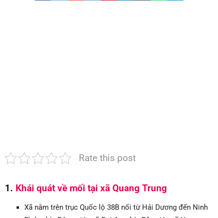
gốc
tại
xã
Quang
Trung
|
Bảo
hành
dài
hạn
Rate this post
1.
Khái quát về mối tại xã Quang Trung
Xã nằm trên trục Quốc lộ 38B nối từ Hải Dương đến Ninh