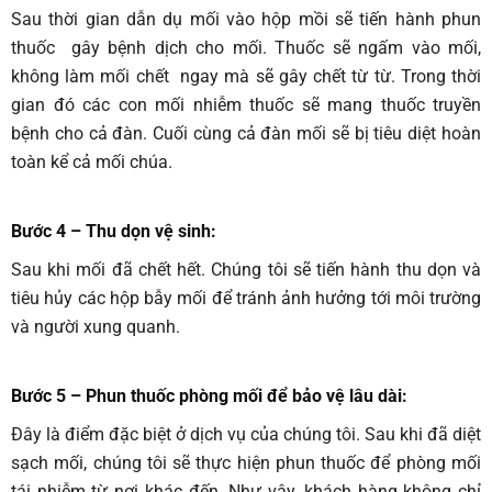
Sau thời gian dẫn dụ mối vào hộp mồi sẽ tiến hành phun
thuốc gây bệnh dịch cho mối. Thuốc sẽ ngấm vào mối,
không làm mối chết ngay mà sẽ gây chết từ từ. Trong thời
gian đó các con mối nhiễm thuốc sẽ mang thuốc truyền
bệnh cho cả đàn. Cuối cùng cả đàn mối sẽ bị tiêu diệt hoàn
toàn kể cả mối chúa.
Bước 4 – Thu dọn vệ sinh
:
Sau khi mối đã chết hết. Chúng tôi sẽ tiến hành thu dọn và
tiêu hủy các hộp bẫy mối để tránh ảnh hưởng tới môi trường
và người xung quanh.
Bước 5 – Phun thuốc phòng mối để bảo vệ lâu dài
:
Đây là điểm đặc biệt ở dịch vụ của chúng tôi. Sau khi đã diệt
sạch mối, chúng tôi sẽ thực hiện phun thuốc để phòng mối
tái nhiễm từ nơi khác đến. Như vậy, khách hàng không chỉ