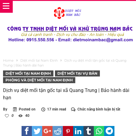
Home
Diệt mối tại Nam Định
Dịch vụ diệt mối tận gốc tại xã Quang
Trung | Bảo hành dài hạn
DIỆT MỐI TẠI NAM ĐỊNH
DIỆT MỐI TẠI VỤ BẢN
PHÒNG VÀ DIỆT MỐI TẠI NAM ĐỊNH
Dịch vụ diệt mối tận gốc tại xã Quang Trung | Bảo hành dài
hạn
ở
By
Posted on
17 min read
Chức năng bình luận bị tắt
Dịch
0
40
vụ
diệt
mối
tận