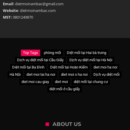
Email
: dietmoinambac@gmail.com
Website
: dietmoinambac.com
MST:
0801249870
Top Tags
phòng mối
Diệt mối tại Hai bà trưng
Dịch vụ diệt mối tại Cầu Giấy
Dịch vụ diệt mối tại Hà Nội
Diệt mối tại Ba Đình
Diệt mối tại Hoàn Kiếm
diet moi ha noi
Hà Nội
diet moi tai ha noi
diet moi o ha noi
Dịch vụ diệt mối
diet moi cau giay
diet moi
diệt mối tại chung cư
diệt mối ở cầu giấy
ABOUT US