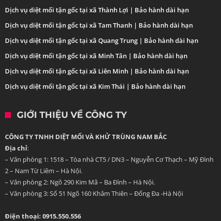
Dịch vụ diệt mối tận gốc tại xã Thành Lợi | Bảo hành dài hạn
Dịch vụ diệt mối tận gốc tại xã Tam Thanh | Bảo hành dài hạn
Dịch vụ diệt mối tận gốc tại xã Quang Trung | Bảo hành dài hạn
Dịch vụ diệt mối tận gốc tại xã Minh Tân | Bảo hành dài hạn
Dịch vụ diệt mối tận gốc tại xã Liên Minh | Bảo hành dài hạn
Dịch vụ diệt mối tận gốc tại xã Kim Thái | Bảo hành dài hạn
GIỚI THIỆU VỀ CÔNG TY
CÔNG TY TNHH DIỆT MỐI VÀ KHỬ TRÙNG NAM BẮC
Địa chỉ
:
– Văn phòng 1: 1518 – Tòa nhà CT5 / DN3 – Nguyễn Cơ Thạch – Mỹ Đình
2 – Nam Từ Liêm – Hà Nội.
– Văn phòng 2: Ngõ 290 Kim Mã – Ba Đình – Hà Nội.
– Văn phòng 3: Số 51 Ngõ 160 Khâm Thiên – Đống Đa -Hà Nội
Điện thoại: 0915.550.556