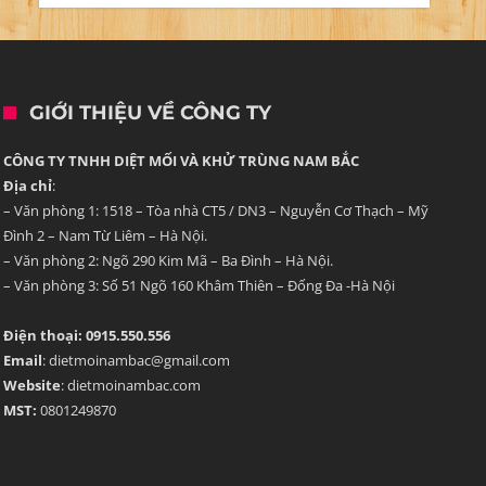
GIỚI THIỆU VỀ CÔNG TY
CÔNG TY TNHH DIỆT MỐI VÀ KHỬ TRÙNG NAM BẮC
Địa chỉ
:
– Văn phòng 1: 1518 – Tòa nhà CT5 / DN3 – Nguyễn Cơ Thạch – Mỹ
Đình 2 – Nam Từ Liêm – Hà Nội.
– Văn phòng 2: Ngõ 290 Kim Mã – Ba Đình – Hà Nội.
– Văn phòng 3: Số 51 Ngõ 160 Khâm Thiên – Đống Đa -Hà Nội
Điện thoại: 0915.550.556
Email
: dietmoinambac@gmail.com
Website
: dietmoinambac.com
MST:
0801249870