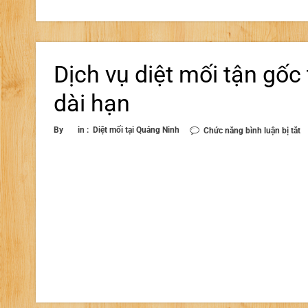
Dịch vụ diệt mối tận gốc
dài hạn
ở
By
in :
Diệt mối tại Quảng Ninh
Chức năng bình luận bị tắt
Dị
v
di
m
tậ
g
tạ
Q
N
|
B
h
dà
h