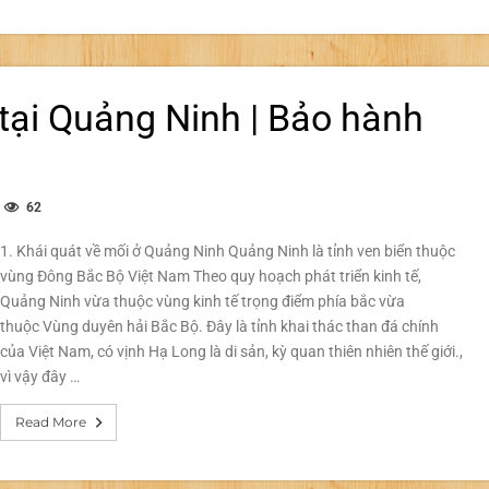
 tại Quảng Ninh | Bảo hành
62
ch
ụ
1. Khái quát về mối ở Quảng Ninh Quảng Ninh là tỉnh ven biển thuộc
ệt
ối
vùng Đông Bắc Bộ Việt Nam Theo quy hoạch phát triển kinh tế,
n
Quảng Ninh vừa thuộc vùng kinh tế trọng điểm phía bắc vừa
ốc
thuộc Vùng duyên hải Bắc Bộ. Đây là tỉnh khai thác than đá chính
i
uảng
của Việt Nam, có vịnh Hạ Long là di sản, kỳ quan thiên nhiên thế giới.,
inh
vì vậy đây …
ảo
ành
Read More
i
ạn