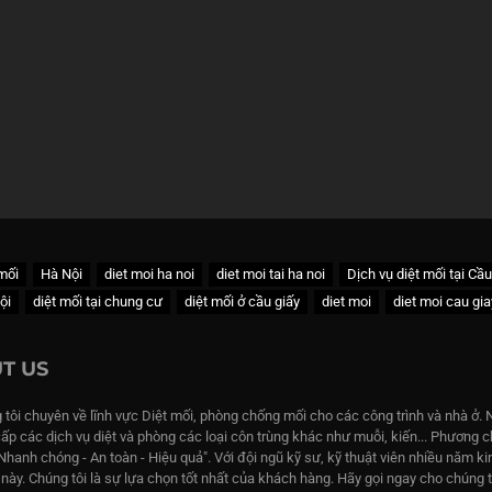
 mối
Hà Nội
diet moi ha noi
diet moi tai ha noi
Dịch vụ diệt mối tại Cầ
ội
diệt mối tại chung cư
diệt mối ở cầu giấy
diet moi
diet moi cau gia
T US
 tôi chuyên về lĩnh vực Diệt mối, phòng chống mối cho các công trình và nhà ở. 
cấp các dịch vụ diệt và phòng các loại côn trùng khác như muỗi, kiến... Phương
"Nhanh chóng - An toàn - Hiệu quả". Với đội ngũ kỹ sư, kỹ thuật viên nhiều năm k
c này. Chúng tôi là sự lựa chọn tốt nhất của khách hàng. Hãy gọi ngay cho chúng 