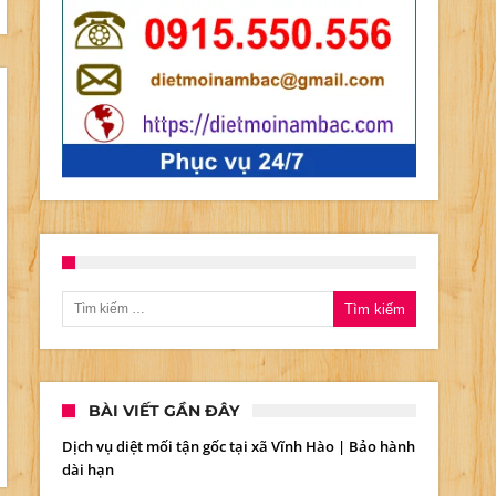
Tìm kiếm cho:
BÀI VIẾT GẦN ĐÂY
Dịch vụ diệt mối tận gốc tại xã Vĩnh Hào | Bảo hành
dài hạn