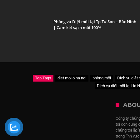
Phòng và Diệt mối tại Tp Từ Sơn – Bắc Ninh
| Cam kết sạch mối 100%
Top Tags
diet moi o ha noi
phòng mối
Dịch vụ diệt
Dịch vụ diệt mối tại Hà N
ABOU
Công ty chúng
tôi còn cung 
chúng tôi là: 
trong lĩnh vự