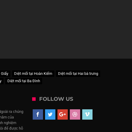
u Giấy
Diệt mối tại Hoàn Kiếm
Diệt mối tại Hai bà trưng
y
Diệt mối tại Ba Đình
FOLLOW US
Ngoài ra chúng
 châm của
inh nghiệm
tôi để được hỗ