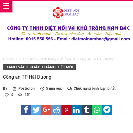
Home
Danh sách khách hàng diệt mối
Công an TP Hải Dương
DANH SÁCH KHÁCH HÀNG DIỆT MỐI
Công an TP Hải Dương
ở
By
Posted on
5 min read
Chức năng bình luận bị tắt
Công
0
151
an
TP
Hải
Dương