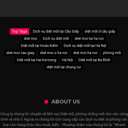
Top Tags
Dịch vụ diệt mối tại Cầu Giấy
diệt mối ở cầu giấy
diet moi
Dịch vụ diệt mối
diet moi tai ha noi
Diệt mối tại Hoàn Kiếm
Dịch vụ diệt mối tại Hà Nội
diet moi cau giay
diet moi o ha noi
diet moi ha noi
phòng mối
Diệt mối tại Hai bà trưng
Hà Nội
Diệt mối tại Ba Đình
diệt mối tại chung cư
ABOUT US
Công ty chúng tôi chuyên về lĩnh vực Diệt mối, phòng chống mối cho các công
trình và nhà ở. Ngoài ra chúng tôi còn cung cấp các dịch vụ diệt và phòng các
loại côn trùng khác như muỗi, kiến... Phương châm của chúng tôi là: "Nhanh