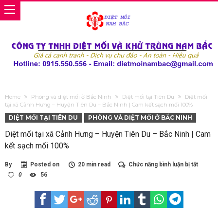
Home
Phòng và diệt mối ở Bắc Ninh
Diệt mối tại Tiên Du
Diệt mối
tại xã Cảnh Hưng – Huyện Tiên Du – Bắc Ninh | Cam kết sạch mối 100%
DIỆT MỐI TẠI TIÊN DU
PHÒNG VÀ DIỆT MỐI Ở BẮC NINH
Diệt mối tại xã Cảnh Hưng – Huyện Tiên Du – Bắc Ninh | Cam
kết sạch mối 100%
ở
By
Posted on
20 min read
Chức năng bình luận bị tắt
Diệt
0
56
mối
tại
xã
Cảnh
Hưng