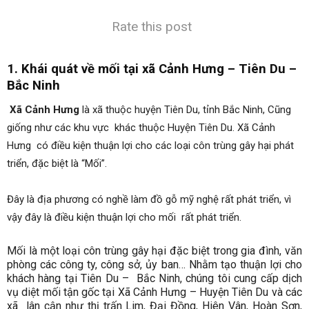
–
Huyện
Tiên
Rate this post
Du
–
Bắc
1. Khái quát về mối tại xã Cảnh Hưng – Tiên Du –
Ninh
|
Bắc Ninh
Cam
kết
Xã Cảnh Hưng
là xã thuộc huyện Tiên Du, tỉnh Bắc Ninh, Cũng
sạch
mối
giống như các khu vực khác thuộc Huyện Tiên Du. Xã Cảnh
100%
Hưng có điều kiện thuận lợi cho các loại côn trùng gây hại phát
triển, đặc biệt là “Mối”.
Đây là địa phương có nghề làm đồ gỗ mỹ nghệ rất phát triển, vì
vậy đây là điều kiện thuận lợi cho mối rất phát triển.
Mối là một loại côn trùng gây hại đặc biệt trong gia đình, văn
phòng các công ty, công sở, ủy ban… Nhằm tạo thuận lợi cho
khách hàng tại Tiên Du – Bắc Ninh, chúng tôi cung cấp dịch
vụ diệt mối tận gốc tại Xã Cảnh Hưng – Huyện Tiên Du
và các
xã lân cận như thị trấn Lim, Đại Đồng, Hiên Vân, Hoàn Sơn,