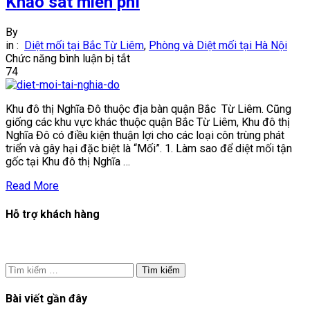
Khảo sát miễn phí
By
in :
Diệt mối tại Bắc Từ Liêm
,
Phòng và Diệt mối tại Hà Nội
ở
Chức năng bình luận bị tắt
Công
74
ty
diệt
Khu đô thị Nghĩa Đô thuộc địa bàn quận Bắc Từ Liêm. Cũng
mối
giống các khu vực khác thuộc quận Bắc Từ Liêm, Khu đô thị
ở
Nghĩa Đô có điều kiện thuận lợi cho các loại côn trùng phát
khu
triển và gây hại đặc biệt là “Mối”. 1. Làm sao để diệt mối tận
đô
gốc tại Khu đô thị Nghĩa …
thị
Nghĩa
Read More
đô
|
Hỗ trợ khách hàng
Khảo
sát
miễn
phí
Tìm
kiếm
cho:
Bài viết gần đây