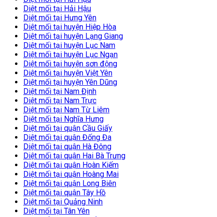
Diệt mối tại Hải Hậu
Diệt mối tại Hưng Yên
Diệt mối tại huyện Hiệp Hòa
Diệt mối tại huyện Lạng Giang
Diệt mối tại huyện Lục Nam
Diệt mối tại huyện Lục Ngạn
Diệt mối tại huyện sơn động
Diệt mối tại huyện Việt Yên
Diệt mối tại huyện Yên Dũng
Diệt mối tại Nam Định
Diệt mối tại Nam Trực
Diệt mối tại Nam Từ Liêm
Diệt mối tại Nghĩa Hưng
Diệt mối tại quận Cầu Giấy
Diệt mối tại quận Đống Đa
Diệt mối tại quận Hà Đông
Diệt mối tại quận Hai Bà Trưng
Diệt mối tại quận Hoàn Kiếm
Diệt mối tại quận Hoàng Mai
Diệt mối tại quận Long Biên
Diệt mối tại quận Tây Hồ
Diệt mối tại Quảng Ninh
Diệt mối tại Tân Yên