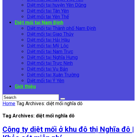
Diệt mối tại huyện Yên Dũng
Diệt mối tại Tân Yên
Diệt mối tai Yên Thế
Diệt mối tại Nam Định
Diệt mối tại Thành phố Nam Định
Diệt mối tại Giao Thủy
Diệt mối tại Hải Hậu
Diệt mối tại Mỹ Lộc
Diệt mối tại Nam Trực
Diệt mối tại Nghĩa Hưng
Diệt mối tại Trực Ninh
Diệt mối tại Vụ Bản
Diệt mối tại Xuân Trường
Diệt mối tại Ý Yên
Giới thiệu
Home
Tag Archives: diệt mối nghĩa dô
Tag Archives: diệt mối nghĩa dô
Công ty diệt mối ở khu đô thị Nghĩa đô |