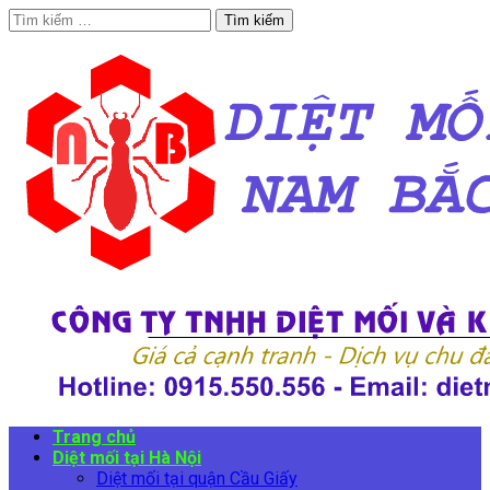
Tìm
kiếm
cho:
Trang chủ
Diệt mối tại Hà Nội
Diệt mối tại quận Cầu Giấy