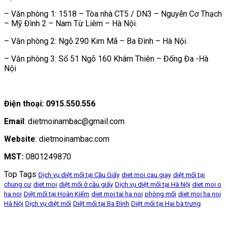
– Văn phòng 1: 1518 – Tòa nhà CT5 / DN3 – Nguyễn Cơ Thạch
– Mỹ Đình 2 – Nam Từ Liêm – Hà Nội.
– Văn phòng 2: Ngõ 290 Kim Mã – Ba Đình – Hà Nội.
– Văn phòng 3: Số 51 Ngõ 160 Khâm Thiên – Đống Đa -Hà
Nội
Điện thoại: 0915.550.556
Email
: dietmoinambac@gmail.com
Website
: dietmoinambac.com
MST:
0801249870
Top Tags
Dịch vụ diệt mối tại Cầu Giấy
diet moi cau giay
diệt mối tại
chung cư
diet moi
diệt mối ở cầu giấy
Dịch vụ diệt mối tại Hà Nội
diet moi o
ha noi
Diệt mối tại Hoàn Kiếm
diet moi tai ha noi
phòng mối
diet moi ha noi
Hà Nội
Dịch vụ diệt mối
Diệt mối tại Ba Đình
Diệt mối tại Hai bà trưng