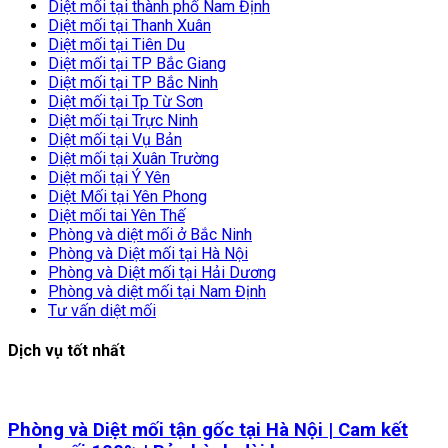
Diệt mối tại thành phố Nam Định
Diệt mối tại Thanh Xuân
Diệt mối tại Tiên Du
Diệt mối tại TP Bắc Giang
Diệt mối tại TP Bắc Ninh
Diệt mối tại Tp Từ Sơn
Diệt mối tại Trực Ninh
Diệt mối tại Vụ Bản
Diệt mối tại Xuân Trường
Diệt mối tại Ý Yên
Diệt Mối tại Yên Phong
Diệt mối tai Yên Thế
Phòng và diệt mối ở Bắc Ninh
Phòng và Diệt mối tại Hà Nội
Phòng và Diệt mối tại Hải Dương
Phòng và diệt mối tại Nam Định
Tư vấn diệt mối
Dịch vụ tốt nhất
Phòng và Diệt mối tận gốc tại Hà Nội | Cam kết