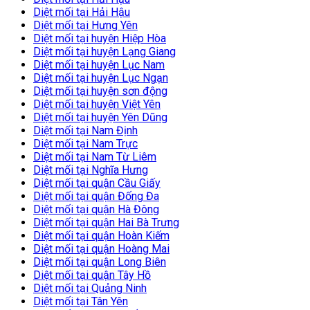
Diệt mối tại Hải Hậu
Diệt mối tại Hưng Yên
Diệt mối tại huyện Hiệp Hòa
Diệt mối tại huyện Lạng Giang
Diệt mối tại huyện Lục Nam
Diệt mối tại huyện Lục Ngạn
Diệt mối tại huyện sơn động
Diệt mối tại huyện Việt Yên
Diệt mối tại huyện Yên Dũng
Diệt mối tại Nam Định
Diệt mối tại Nam Trực
Diệt mối tại Nam Từ Liêm
Diệt mối tại Nghĩa Hưng
Diệt mối tại quận Cầu Giấy
Diệt mối tại quận Đống Đa
Diệt mối tại quận Hà Đông
Diệt mối tại quận Hai Bà Trưng
Diệt mối tại quận Hoàn Kiếm
Diệt mối tại quận Hoàng Mai
Diệt mối tại quận Long Biên
Diệt mối tại quận Tây Hồ
Diệt mối tại Quảng Ninh
Diệt mối tại Tân Yên