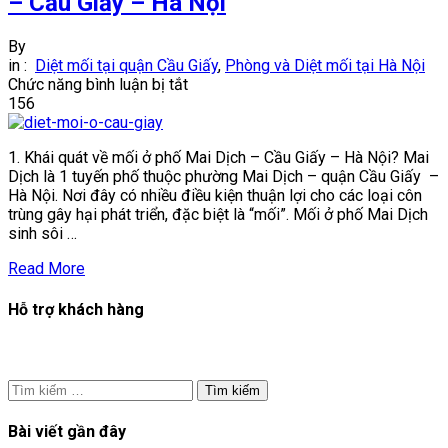
– Cầu Giấy – Hà Nội
By
in :
Diệt mối tại quận Cầu Giấy
,
Phòng và Diệt mối tại Hà Nội
ở
Chức năng bình luận bị tắt
Dịch
156
vụ
diệt
1. Khái quát về mối ở phố Mai Dịch – Cầu Giấy – Hà Nội? Mai
mối
Dịch là 1 tuyến phố thuộc phường Mai Dịch – quận Cầu Giấy –
khu
Hà Nội. Nơi đây có nhiều điều kiện thuận lợi cho các loại côn
vực
trùng gây hại phát triển, đặc biệt là “mối”. Mối ở phố Mai Dịch
phố
sinh sôi …
Mai
Dịch
Read More
–
Cầu
Hỗ trợ khách hàng
Giấy
–
Hà
Nội
Tìm
kiếm
cho:
Bài viết gần đây