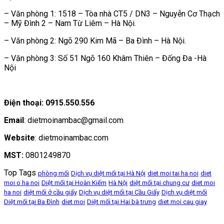
– Văn phòng 1: 1518 – Tòa nhà CT5 / DN3 – Nguyễn Cơ Thạch
– Mỹ Đình 2 – Nam Từ Liêm – Hà Nội.
– Văn phòng 2: Ngõ 290 Kim Mã – Ba Đình – Hà Nội.
– Văn phòng 3: Số 51 Ngõ 160 Khâm Thiên – Đống Đa -Hà
Nội
Điện thoại: 0915.550.556
Email
: dietmoinambac@gmail.com
Website
: dietmoinambac.com
MST:
0801249870
Top Tags
phòng mối
Dịch vụ diệt mối tại Hà Nội
diet moi tai ha noi
diet
moi o ha noi
Diệt mối tại Hoàn Kiếm
Hà Nội
diệt mối tại chung cư
diet moi
ha noi
diệt mối ở cầu giấy
Dịch vụ diệt mối tại Cầu Giấy
Dịch vụ diệt mối
Diệt mối tại Ba Đình
diet moi
Diệt mối tại Hai bà trưng
diet moi cau giay