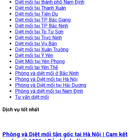
Diệt mối tại thành phố Nam Định
Diệt mối tại Thanh Xuân
Diệt mối tại Tiên Du
Diệt mối tại TP Bắc Giang
Diệt mối tại TP Bắc Ninh
Diệt mối tại Tp Từ Sơn
Diệt mối tại Trực Ninh
Diệt mối tại Vụ Bản
Diệt mối tại Xuân Trường
Diệt mối tại Ý Yên
Diệt Mối tại Yên Phong
Diệt mối tai Yên Thế
Phòng và diệt mối ở Bắc Ninh
Phòng và Diệt mối tại Hà Nội
Phòng và Diệt mối tại Hải Dương
Phòng và diệt mối tại Nam Định
Tư vấn diệt mối
Dịch vụ tốt nhất
Phòng và Diệt mối tận gốc tại Hà Nội | Cam kết