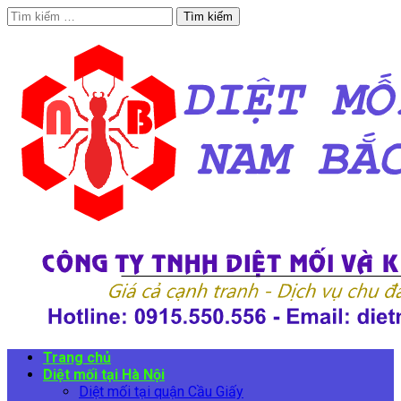
Tìm
kiếm
cho:
Trang chủ
Diệt mối tại Hà Nội
Diệt mối tại quận Cầu Giấy