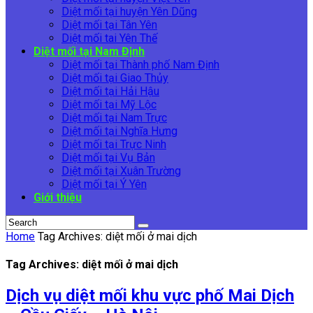
Diệt mối tại huyện Yên Dũng
Diệt mối tại Tân Yên
Diệt mối tai Yên Thế
Diệt mối tại Nam Định
Diệt mối tại Thành phố Nam Định
Diệt mối tại Giao Thủy
Diệt mối tại Hải Hậu
Diệt mối tại Mỹ Lộc
Diệt mối tại Nam Trực
Diệt mối tại Nghĩa Hưng
Diệt mối tại Trực Ninh
Diệt mối tại Vụ Bản
Diệt mối tại Xuân Trường
Diệt mối tại Ý Yên
Giới thiệu
Home
Tag Archives: diệt mối ở mai dịch
Tag Archives: diệt mối ở mai dịch
Dịch vụ diệt mối khu vực phố Mai Dịch