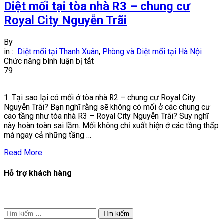
Diệt mối tại tòa nhà R3 – chung cư
Royal City Nguyễn Trãi
By
in :
Diệt mối tại Thanh Xuân
,
Phòng và Diệt mối tại Hà Nội
ở
Chức năng bình luận bị tắt
Diệt
79
mối
tại
1. Tại sao lại có mối ở tòa nhà R2 – chung cư Royal City
tòa
Nguyễn Trãi? Bạn nghĩ rằng sẽ không có mối ở các chung cư
nhà
cao tầng như tòa nhà R3 – Royal City Nguyễn Trãi? Suy nghĩ
R3
này hoàn toàn sai lầm. Mối không chỉ xuất hiện ở các tầng thấp
–
mà ngay cả những tầng …
chung
cư
Read More
Royal
City
Hỗ trợ khách hàng
Nguyễn
Trãi
Tìm
kiếm