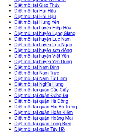
Diệt mối tại Giao Thủy
Diệt mối tại Hải Hậu
Diệt mối tại Hải Hậu
Diệt mối tại Hưng Yên
Diệt mối tại huyện Hiệp Hòa
Diệt mối tại huyện Lạng Giang
Diệt mối tại huyện Lục Nam
Diệt mối tại huyện Lục Ngạn
Diệt mối tại huyện sơn động
Diệt mối tại huyện Việt Yên
Diệt mối tại huyện Yên Dũng
Diệt mối tại Nam Định
Diệt mối tại Nam Trực
Diệt mối tại Nam Từ Liêm
Diệt mối tại Nghĩa Hưng
Diệt mối tại quận Cầu Giấy
Diệt mối tại quận Đống Đa
Diệt mối tại quận Hà Đông
Diệt mối tại quận Hai Bà Trưng
Diệt mối tại quận Hoàn Kiếm
Diệt mối tại quận Hoàng Mai
Diệt mối tại quận Long Biên
Diệt mối tại quận Tây Hồ