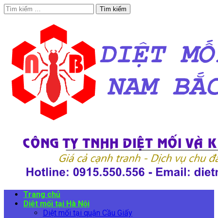
Tìm
kiếm
cho:
Trang chủ
Diệt mối tại Hà Nội
Diệt mối tại quận Cầu Giấy