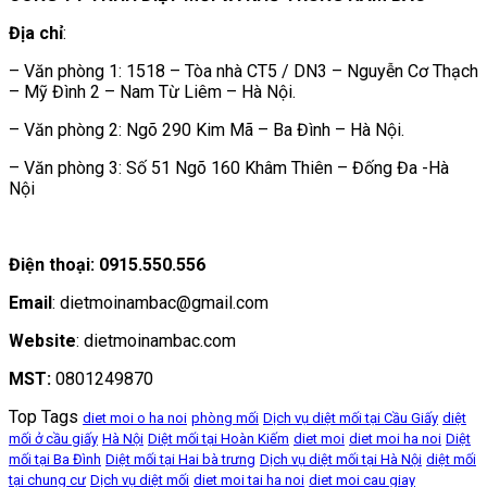
Địa chỉ
:
– Văn phòng 1: 1518 – Tòa nhà CT5 / DN3 – Nguyễn Cơ Thạch
– Mỹ Đình 2 – Nam Từ Liêm – Hà Nội.
– Văn phòng 2: Ngõ 290 Kim Mã – Ba Đình – Hà Nội.
– Văn phòng 3: Số 51 Ngõ 160 Khâm Thiên – Đống Đa -Hà
Nội
Điện thoại: 0915.550.556
Email
: dietmoinambac@gmail.com
Website
: dietmoinambac.com
MST:
0801249870
Top Tags
diet moi o ha noi
phòng mối
Dịch vụ diệt mối tại Cầu Giấy
diệt
mối ở cầu giấy
Hà Nội
Diệt mối tại Hoàn Kiếm
diet moi
diet moi ha noi
Diệt
mối tại Ba Đình
Diệt mối tại Hai bà trưng
Dịch vụ diệt mối tại Hà Nội
diệt mối
tại chung cư
Dịch vụ diệt mối
diet moi tai ha noi
diet moi cau giay