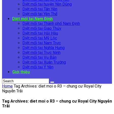
Diệt mối tại huyện Yên Dũng
Diệt mối tại Tân Yên
Diệt mối tai Yên Thế
Diệt mối tại Nam Định
Diệt mối tại Thành phố Nam Định
Diệt mối tại Giao Thủy
Diệt mối tại Hải Hậu
Diệt mối tại Mỹ Lộc
Diệt mối tại Nam Trực
Diệt mối tại Nghĩa Hưng
Diệt mối tại Trực Ninh
Diệt mối tại Vụ Bản
Diệt mối tại Xuân Trường
Diệt mối tại Ý Yên
Giới thiệu
Home
Tag Archives: diet moi o R3 – chung cư Royal City
Nguyễn Trãi
Tag Archives: diet moi o R3 – chung cư Royal City Nguyễn
Trãi