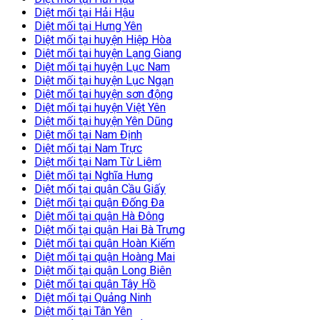
Diệt mối tại Hải Hậu
Diệt mối tại Hưng Yên
Diệt mối tại huyện Hiệp Hòa
Diệt mối tại huyện Lạng Giang
Diệt mối tại huyện Lục Nam
Diệt mối tại huyện Lục Ngạn
Diệt mối tại huyện sơn động
Diệt mối tại huyện Việt Yên
Diệt mối tại huyện Yên Dũng
Diệt mối tại Nam Định
Diệt mối tại Nam Trực
Diệt mối tại Nam Từ Liêm
Diệt mối tại Nghĩa Hưng
Diệt mối tại quận Cầu Giấy
Diệt mối tại quận Đống Đa
Diệt mối tại quận Hà Đông
Diệt mối tại quận Hai Bà Trưng
Diệt mối tại quận Hoàn Kiếm
Diệt mối tại quận Hoàng Mai
Diệt mối tại quận Long Biên
Diệt mối tại quận Tây Hồ
Diệt mối tại Quảng Ninh
Diệt mối tại Tân Yên