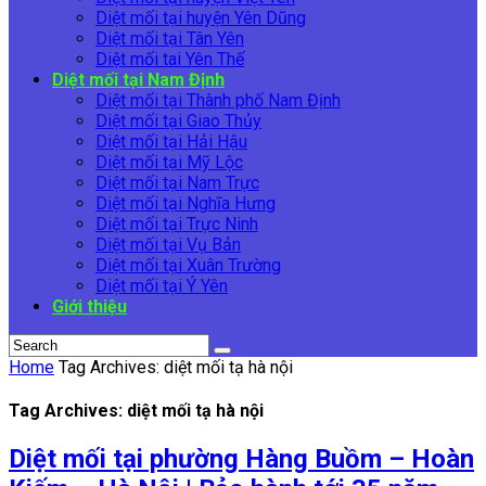
Diệt mối tại huyện Yên Dũng
Diệt mối tại Tân Yên
Diệt mối tai Yên Thế
Diệt mối tại Nam Định
Diệt mối tại Thành phố Nam Định
Diệt mối tại Giao Thủy
Diệt mối tại Hải Hậu
Diệt mối tại Mỹ Lộc
Diệt mối tại Nam Trực
Diệt mối tại Nghĩa Hưng
Diệt mối tại Trực Ninh
Diệt mối tại Vụ Bản
Diệt mối tại Xuân Trường
Diệt mối tại Ý Yên
Giới thiệu
Home
Tag Archives: diệt mối tạ hà nội
Tag Archives: diệt mối tạ hà nội
Diệt mối tại phường Hàng Buồm – Hoàn