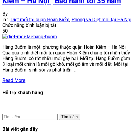
Kiếm – Hà Nội | Bảo hành tới 35 năm
By
in :
Diệt mối tại quận Hoàn Kiếm
,
Phòng và Diệt mối tại Hà Nội
ở
Chức năng bình luận bị tắt
Diệt
50
mối
tại
Hàng Buồm là một phường thuộc quận Hoàn Kiếm – Hà Nội.
phường
Qua quá trình diệt mối tại quận Hoàn Kiếm chúng tôi nhận thấy
Hàng
Hàng Buồm có rất nhiều mối gây hại. Mối tại Hàng Buồm gồm
Buồm
3 loại mối chính là mối gỗ khô, mối gỗ ẩm và mối đất. Mối tại
–
Hàng Buồm sinh sôi và phát triển …
Hoàn
Kiếm
Read More
–
Hà
Hỗ trợ khách hàng
Nội
|
Bảo
hành
tới
Tìm
35
kiếm
năm
cho:
Bài viết gần đây