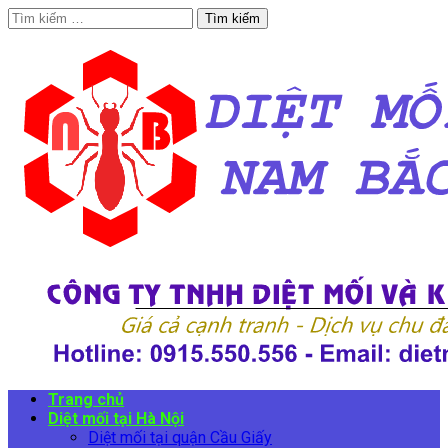
Tìm
kiếm
cho:
Trang chủ
Diệt mối tại Hà Nội
Diệt mối tại quận Cầu Giấy