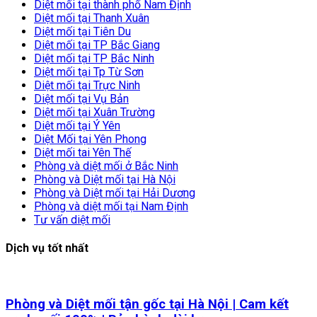
Diệt mối tại thành phố Nam Định
Diệt mối tại Thanh Xuân
Diệt mối tại Tiên Du
Diệt mối tại TP Bắc Giang
Diệt mối tại TP Bắc Ninh
Diệt mối tại Tp Từ Sơn
Diệt mối tại Trực Ninh
Diệt mối tại Vụ Bản
Diệt mối tại Xuân Trường
Diệt mối tại Ý Yên
Diệt Mối tại Yên Phong
Diệt mối tai Yên Thế
Phòng và diệt mối ở Bắc Ninh
Phòng và Diệt mối tại Hà Nội
Phòng và Diệt mối tại Hải Dương
Phòng và diệt mối tại Nam Định
Tư vấn diệt mối
Dịch vụ tốt nhất
Phòng và Diệt mối tận gốc tại Hà Nội | Cam kết