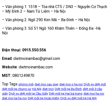
– Văn phòng 1: 1518 – Tòa nhà CT5 / DN3 – Nguyễn Cơ Thạch
– Mỹ Đình 2 – Nam Từ Liêm – Hà Nội.
– Văn phòng 2: Ngõ 290 Kim Mã – Ba Đình – Hà Nội.
– Văn phòng 3: Số 51 Ngõ 160 Khâm Thiên – Đống Đa -Hà
Nội
Điện thoại: 0915.550.556
Email
: dietmoinambac@gmail.com
Website
: dietmoinambac.com
MST:
0801249870
Top Tags
phòng mối
diet moi cau giay
diet moi o ha noi
Dịch vụ diệt mối
diệt mối tại chung cư
Hà Nội
diet moi
Diệt mối tại Ba Đình
diệt mối ở cầu
giấy
Dịch vụ diệt mối tại Cầu Giấy
Diệt mối tại Hai bà trưng
diet moi ha noi
diet moi tai ha noi
Diệt mối tại Hoàn Kiếm
Dịch vụ diệt mối tại Hà Nội