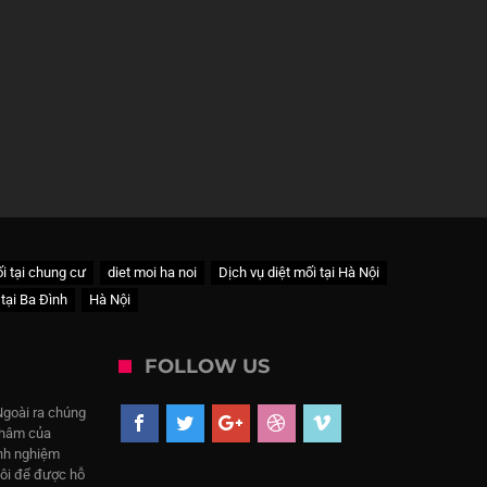
i tại chung cư
diet moi ha noi
Dịch vụ diệt mối tại Hà Nội
 tại Ba Đình
Hà Nội
FOLLOW US
Ngoài ra chúng
 châm của
inh nghiệm
tôi để được hỗ