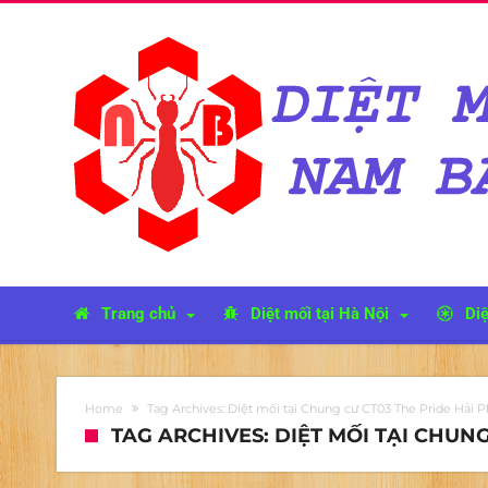
Trang chủ
Diệt mối tại Hà Nội
Diệ
Home
Tag Archives: Diệt mối tại Chung cư CT03 The Pride Hải P
TAG ARCHIVES: DIỆT MỐI TẠI CHUNG