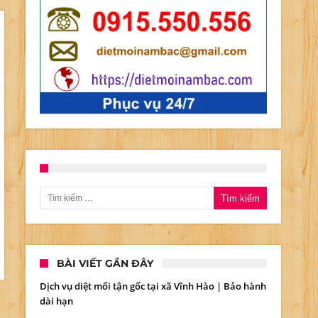
Tìm kiếm cho:
BÀI VIẾT GẦN ĐÂY
Dịch vụ diệt mối tận gốc tại xã Vĩnh Hào | Bảo hành
dài hạn