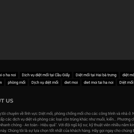
i o ha noi
Dịch vụ diệt mối tại Cầu Giấy
Diệt mối tại Hai bà trưng
diệt mố
ếm
phòng mối
Dịch vụ diệt mối
diet moi
diet moi tai ha noi
Diệt mối
T US
 tôi chuyên về lĩnh vực Diệt mối, phòng chống mối cho các công trình và nhà ở. 
cấp các dịch vụ diệt và phòng các loại côn trùng khác như muỗi, kiến... Phương
"Nhanh chóng - An toàn - Hiệu quả". Với đội ngũ kỹ sư, kỹ thuật viên nhiều năm k
c này. Chúng tôi là sự lựa chọn tốt nhất của khách hàng. Hãy gọi ngay cho chúng 