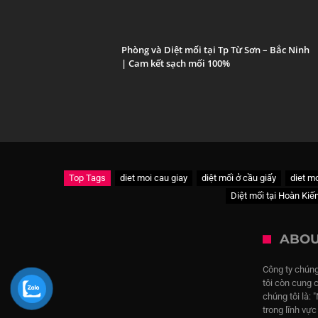
Phòng và Diệt mối tại Tp Từ Sơn – Bắc Ninh
| Cam kết sạch mối 100%
Top Tags
diet moi cau giay
diệt mối ở cầu giấy
diet mo
Diệt mối tại Hoàn Ki
ABOU
Công ty chúng
tôi còn cung 
chúng tôi là: 
trong lĩnh vự