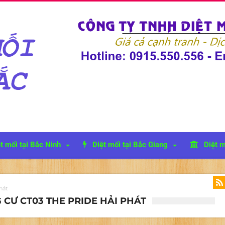
t mối tại Bắc Ninh
Diệt mối tại Bắc Giang
Diệt m
hát
 CƯ CT03 THE PRIDE HẢI PHÁT