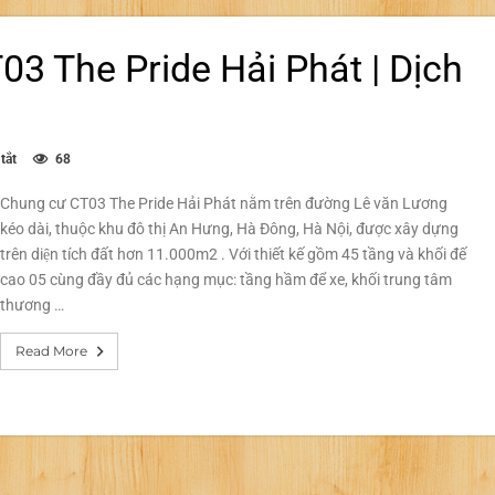
03 The Pride Hải Phát | Dịch
ở
tắt
68
Diệt
mối
Chung cư CT03 The Pride Hải Phát nằm trên đường Lê văn Lương
tại
kéo dài, thuộc khu đô thị An Hưng, Hà Đông, Hà Nội, được xây dựng
Chung
cư
trên diện tích đất hơn 11.000m2 . Với thiết kế gồm 45 tầng và khối đế
CT03
cao 05 cùng đầy đủ các hạng mục: tầng hầm để xe, khối trung tâm
The
Pride
thương …
Hải
Phát
Read More
|
Dịch
vụ
diệt
mối
uy
tín