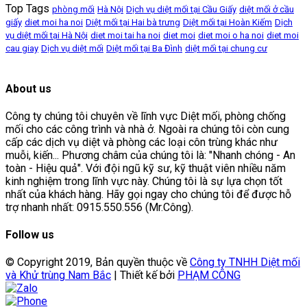
Top Tags
phòng mối
Hà Nội
Dịch vụ diệt mối tại Cầu Giấy
diệt mối ở cầu
giấy
diet moi ha noi
Diệt mối tại Hai bà trưng
Diệt mối tại Hoàn Kiếm
Dịch
vụ diệt mối tại Hà Nội
diet moi tai ha noi
diet moi
diet moi o ha noi
diet moi
cau giay
Dịch vụ diệt mối
Diệt mối tại Ba Đình
diệt mối tại chung cư
About us
Công ty chúng tôi chuyên về lĩnh vực Diệt mối, phòng chống
mối cho các công trình và nhà ở. Ngoài ra chúng tôi còn cung
cấp các dịch vụ diệt và phòng các loại côn trùng khác như
muỗi, kiến... Phương châm của chúng tôi là: "Nhanh chóng - An
toàn - Hiệu quả". Với đội ngũ kỹ sư, kỹ thuật viên nhiều năm
kinh nghiệm trong lĩnh vực này. Chúng tôi là sự lựa chọn tốt
nhất của khách hàng. Hãy gọi ngay cho chúng tôi để được hỗ
trợ nhanh nhất: 0915.550.556 (Mr.Công).
Follow us
© Copyright 2019, Bản quyền thuộc về
Công ty TNHH Diệt mối
và Khử trùng Nam Bắc
| Thiết kế bởi
PHẠM CÔNG