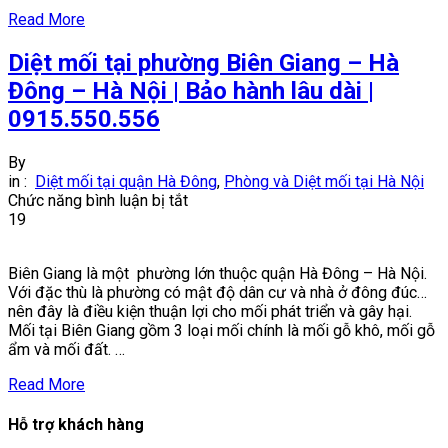
Đông
Read More
–
Hà
Diệt mối tại phường Biên Giang – Hà
Nội
|
Đông – Hà Nội | Bảo hành lâu dài |
Cam
0915.550.556
kết
diệt
mối
By
tận
in :
Diệt mối tại quận Hà Đông
,
Phòng và Diệt mối tại Hà Nội
gốc
ở
Chức năng bình luận bị tắt
|
Diệt
19
0915.550.556
mối
tại
Biên Giang là một phường lớn thuộc quận Hà Đông – Hà Nội.
phường
Với đặc thù là phường có mật độ dân cư và nhà ở đông đúc…
Biên
nên đây là điều kiện thuận lợi cho mối phát triển và gây hại.
Giang
Mối tại Biên Giang gồm 3 loại mối chính là mối gỗ khô, mối gỗ
–
ẩm và mối đất. …
Hà
Đông
Read More
–
Hà
Hỗ trợ khách hàng
Nội
|