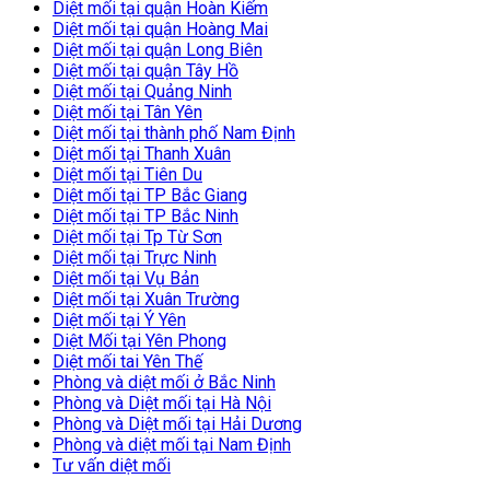
Diệt mối tại quận Hoàn Kiếm
Diệt mối tại quận Hoàng Mai
Diệt mối tại quận Long Biên
Diệt mối tại quận Tây Hồ
Diệt mối tại Quảng Ninh
Diệt mối tại Tân Yên
Diệt mối tại thành phố Nam Định
Diệt mối tại Thanh Xuân
Diệt mối tại Tiên Du
Diệt mối tại TP Bắc Giang
Diệt mối tại TP Bắc Ninh
Diệt mối tại Tp Từ Sơn
Diệt mối tại Trực Ninh
Diệt mối tại Vụ Bản
Diệt mối tại Xuân Trường
Diệt mối tại Ý Yên
Diệt Mối tại Yên Phong
Diệt mối tai Yên Thế
Phòng và diệt mối ở Bắc Ninh
Phòng và Diệt mối tại Hà Nội
Phòng và Diệt mối tại Hải Dương
Phòng và diệt mối tại Nam Định
Tư vấn diệt mối