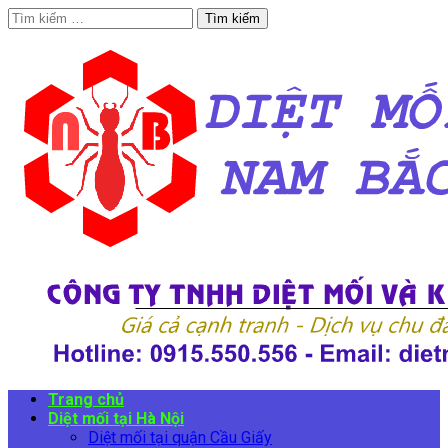
Tìm
kiếm
cho:
Trang chủ
Diệt mối tại Hà Nội
Diệt mối tại quận Cầu Giấy