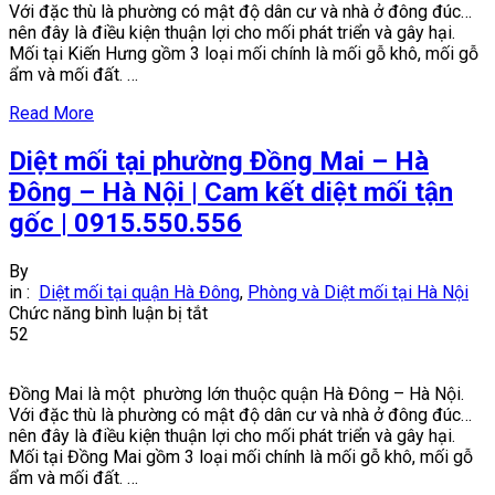
Với đặc thù là phường có mật độ dân cư và nhà ở đông đúc…
Kiến
nên đây là điều kiện thuận lợi cho mối phát triển và gây hại.
Hưng
Mối tại Kiến Hưng gồm 3 loại mối chính là mối gỗ khô, mối gỗ
–
ẩm và mối đất. …
Hà
Đông
Read More
–
Hà
Diệt mối tại phường Đồng Mai – Hà
Nội
|
Đông – Hà Nội | Cam kết diệt mối tận
Phục
gốc | 0915.550.556
vụ
24/7
|
By
0915.550.556
in :
Diệt mối tại quận Hà Đông
,
Phòng và Diệt mối tại Hà Nội
ở
Chức năng bình luận bị tắt
Diệt
52
mối
tại
Đồng Mai là một phường lớn thuộc quận Hà Đông – Hà Nội.
phường
Với đặc thù là phường có mật độ dân cư và nhà ở đông đúc…
Đồng
nên đây là điều kiện thuận lợi cho mối phát triển và gây hại.
Mai
Mối tại Đồng Mai gồm 3 loại mối chính là mối gỗ khô, mối gỗ
–
ẩm và mối đất. …
Hà