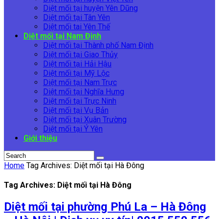
Diệt mối tại huyện Yên Dũng
Diệt mối tại Tân Yên
Diệt mối tai Yên Thế
Diệt mối tại Nam Định
Diệt mối tại Thành phố Nam Định
Diệt mối tại Giao Thủy
Diệt mối tại Hải Hậu
Diệt mối tại Mỹ Lộc
Diệt mối tại Nam Trực
Diệt mối tại Nghĩa Hưng
Diệt mối tại Trực Ninh
Diệt mối tại Vụ Bản
Diệt mối tại Xuân Trường
Diệt mối tại Ý Yên
Giới thiệu
Home
Tag Archives: Diệt mối tại Hà Đông
Tag Archives: Diệt mối tại Hà Đông
Diệt mối tại phường Phú La – Hà Đông