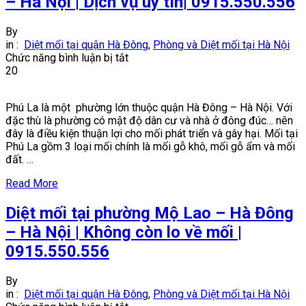
– Hà Nội | Dịch vụ uy tín| 0915.550.556
By
in :
Diệt mối tại quận Hà Đông
,
Phòng và Diệt mối tại Hà Nội
ở
Chức năng bình luận bị tắt
Diệt
20
mối
tại
Phú La là một phường lớn thuộc quận Hà Đông – Hà Nội. Với
phường
đặc thù là phường có mật độ dân cư và nhà ở đông đúc… nên
Phú
đây là điều kiện thuận lợi cho mối phát triển và gây hại. Mối tại
La
Phú La gồm 3 loại mối chính là mối gỗ khô, mối gỗ ẩm và mối
–
đất. …
Hà
Đông
Read More
–
Hà
Diệt mối tại phường Mộ Lao – Hà Đông
Nội
|
– Hà Nội | Không còn lo về mối |
Dịch
0915.550.556
vụ
uy
tín|
By
0915.550.556
in :
Diệt mối tại quận Hà Đông
,
Phòng và Diệt mối tại Hà Nội