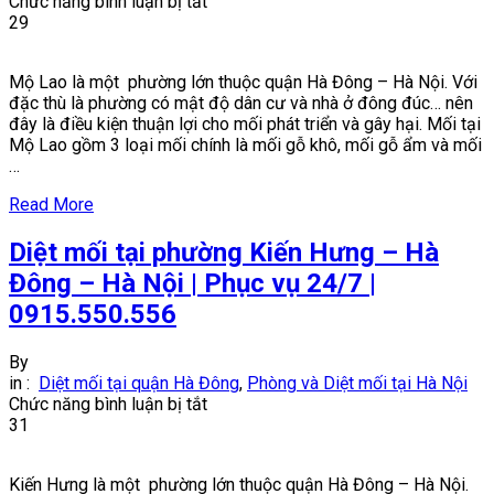
ở
Chức năng bình luận bị tắt
Diệt
29
mối
tại
Mộ Lao là một phường lớn thuộc quận Hà Đông – Hà Nội. Với
phường
đặc thù là phường có mật độ dân cư và nhà ở đông đúc… nên
Mộ
đây là điều kiện thuận lợi cho mối phát triển và gây hại. Mối tại
Lao
Mộ Lao gồm 3 loại mối chính là mối gỗ khô, mối gỗ ẩm và mối
–
…
Hà
Đông
Read More
–
Hà
Diệt mối tại phường Kiến Hưng – Hà
Nội
|
Đông – Hà Nội | Phục vụ 24/7 |
Không
0915.550.556
còn
lo
về
By
mối
in :
Diệt mối tại quận Hà Đông
,
Phòng và Diệt mối tại Hà Nội
|
ở
Chức năng bình luận bị tắt
0915.550.556
Diệt
31
mối
tại
Kiến Hưng là một phường lớn thuộc quận Hà Đông – Hà Nội.
phường