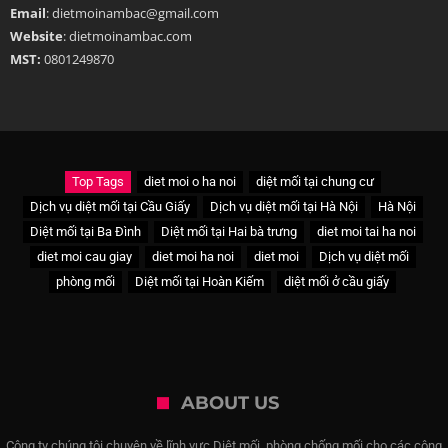
Email
: dietmoinambac@gmail.com
Website
: dietmoinambac.com
MST:
0801249870
Top Tags
diet moi o ha noi
diệt mối tại chung cư
Dịch vụ diệt mối tại Cầu Giấy
Dịch vụ diệt mối tại Hà Nội
Hà Nội
Diệt mối tại Ba Đình
Diệt mối tại Hai bà trưng
diet moi tai ha noi
diet moi cau giay
diet moi ha noi
diet moi
Dịch vụ diệt mối
phòng mối
Diệt mối tại Hoàn Kiếm
diệt mối ở cầu giấy
ABOUT US
Công ty chúng tôi chuyên về lĩnh vực Diệt mối, phòng chống mối cho các công