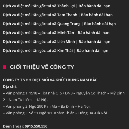
Dịch vụ diệt mối tận gốc tại xã Thành Lợi | Bảo hành dài hạn
Dịch vụ diệt mối tận gốc tại xã Tam Thanh | Bảo hành dài hạn
Dịch vụ diệt mối tận gốc tại xã Quang Trung | Bảo hành dài hạn
Dịch vụ diệt mối tận gốc tại xã Minh Tân | Bảo hành dài hạn
Dịch vụ diệt mối tận gốc tại xã Liên Minh | Bảo hành dài hạn
Dịch vụ diệt mối tận gốc tại xã Kim Thái | Bảo hành dài hạn
GIỚI THIỆU VỀ CÔNG TY
CÔNG TY TNHH DIỆT MỐI VÀ KHỬ TRÙNG NAM BẮC
Địa chỉ
:
– Văn phòng 1: 1518 – Tòa nhà CT5 / DN3 – Nguyễn Cơ Thạch – Mỹ Đình
2 – Nam Từ Liêm – Hà Nội.
– Văn phòng 2: Ngõ 290 Kim Mã – Ba Đình – Hà Nội.
– Văn phòng 3: Số 51 Ngõ 160 Khâm Thiên – Đống Đa -Hà Nội
Điện thoại: 0915.550.556