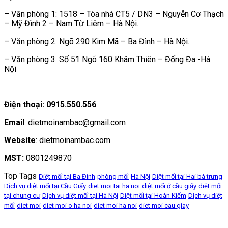
– Văn phòng 1: 1518 – Tòa nhà CT5 / DN3 – Nguyễn Cơ Thạch
– Mỹ Đình 2 – Nam Từ Liêm – Hà Nội.
– Văn phòng 2: Ngõ 290 Kim Mã – Ba Đình – Hà Nội.
– Văn phòng 3: Số 51 Ngõ 160 Khâm Thiên – Đống Đa -Hà
Nội
Điện thoại: 0915.550.556
Email
: dietmoinambac@gmail.com
Website
: dietmoinambac.com
MST:
0801249870
Top Tags
Diệt mối tại Ba Đình
phòng mối
Hà Nội
Diệt mối tại Hai bà trưng
Dịch vụ diệt mối tại Cầu Giấy
diet moi tai ha noi
diệt mối ở cầu giấy
diệt mối
tại chung cư
Dịch vụ diệt mối tại Hà Nội
Diệt mối tại Hoàn Kiếm
Dịch vụ diệt
mối
diet moi
diet moi o ha noi
diet moi ha noi
diet moi cau giay