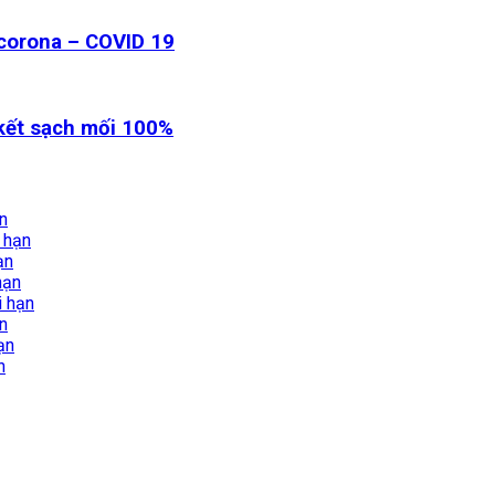
 corona – COVID 19
 kết sạch mối 100%
ạn
i hạn
ạn
hạn
i hạn
ạn
ạn
n