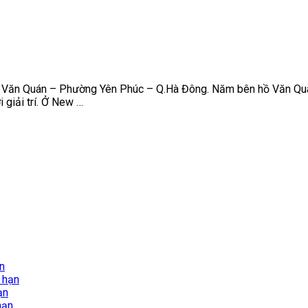
 Văn Quán – Phường Yên Phúc – Q.Hà Đông. Năm bên hồ Văn Quán, 
 giải trí. Ở New …
ạn
i hạn
ạn
hạn