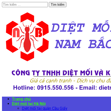
Tìm
kiếm
cho:
Trang chủ
Diệt mối tại Hà Nội
Diệt mối tại quận Cầu Giấy