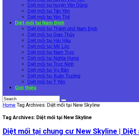
Diệt mối tại huyện Yên Dũng
Diệt mối tại Tân Yên
Diệt mối tai Yên Thế
Diệt mối tại Nam Định
Diệt mối tại Thành phố Nam Định
Diệt mối tại Giao Thủy
Diệt mối tại Hải Hậu
Diệt mối tại Mỹ Lộc
Diệt mối tại Nam Trực
Diệt mối tại Nghĩa Hưng
Diệt mối tại Trực Ninh
Diệt mối tại Vụ Bản
Diệt mối tại Xuân Trường
Diệt mối tại Ý Yên
Giới thiệu
Home
Tag Archives: Diệt mối tại New Skyline
Tag Archives: Diệt mối tại New Skyline
Diệt mối tại chung cư New Skyline | Diệt