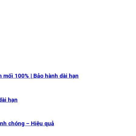
ch mối 100% | Bảo hành dài hạn
dài hạn
anh chóng – Hiệu quả