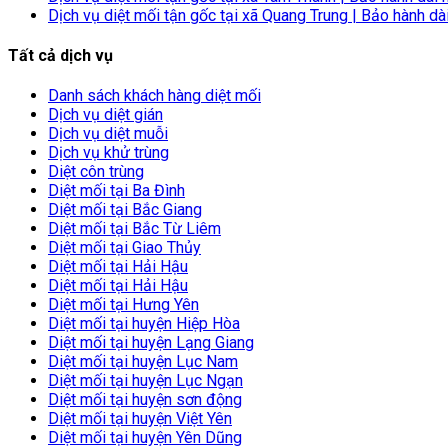
Dịch vụ diệt mối tận gốc tại xã Quang Trung | Bảo hành dà
Tất cả dịch vụ
Danh sách khách hàng diệt mối
Dịch vụ diệt gián
Dịch vụ diệt muỗi
Dịch vụ khử trùng
Diệt côn trùng
Diệt mối tại Ba Đình
Diệt mối tại Bắc Giang
Diệt mối tại Bắc Từ Liêm
Diệt mối tại Giao Thủy
Diệt mối tại Hải Hậu
Diệt mối tại Hải Hậu
Diệt mối tại Hưng Yên
Diệt mối tại huyện Hiệp Hòa
Diệt mối tại huyện Lạng Giang
Diệt mối tại huyện Lục Nam
Diệt mối tại huyện Lục Ngạn
Diệt mối tại huyện sơn động
Diệt mối tại huyện Việt Yên
Diệt mối tại huyện Yên Dũng