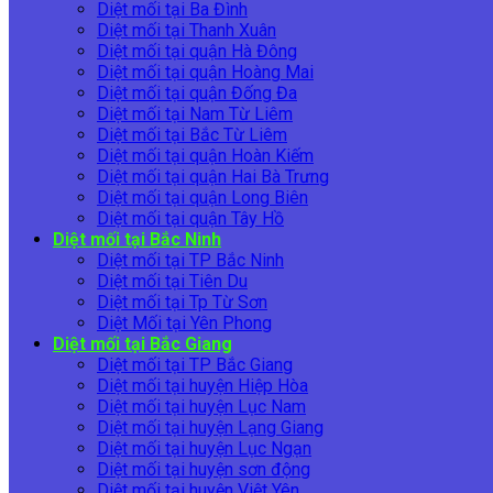
Diệt mối tại Ba Đình
Diệt mối tại Thanh Xuân
Diệt mối tại quận Hà Đông
Diệt mối tại quận Hoàng Mai
Diệt mối tại quận Đống Đa
Diệt mối tại Nam Từ Liêm
Diệt mối tại Bắc Từ Liêm
Diệt mối tại quận Hoàn Kiếm
Diệt mối tại quận Hai Bà Trưng
Diệt mối tại quận Long Biên
Diệt mối tại quận Tây Hồ
Diệt mối tại Bắc Ninh
Diệt mối tại TP Bắc Ninh
Diệt mối tại Tiên Du
Diệt mối tại Tp Từ Sơn
Diệt Mối tại Yên Phong
Diệt mối tại Bắc Giang
Diệt mối tại TP Bắc Giang
Diệt mối tại huyện Hiệp Hòa
Diệt mối tại huyện Lục Nam
Diệt mối tại huyện Lạng Giang
Diệt mối tại huyện Lục Ngạn
Diệt mối tại huyện sơn động
Diệt mối tại huyện Việt Yên