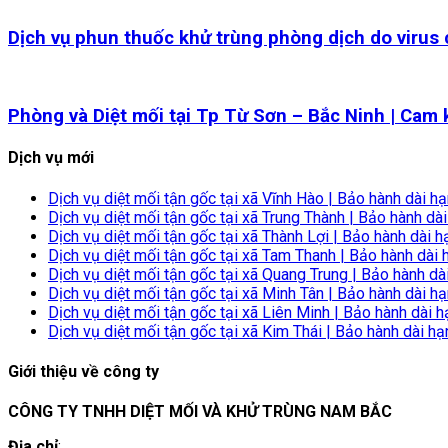
Dịch vụ phun thuốc khử trùng phòng dịch do virus
Phòng và Diệt mối tại Tp Từ Sơn – Bắc Ninh | Cam
Dịch vụ mới
Dịch vụ diệt mối tận gốc tại xã Vĩnh Hào | Bảo hành dài h
Dịch vụ diệt mối tận gốc tại xã Trung Thành | Bảo hành dà
Dịch vụ diệt mối tận gốc tại xã Thành Lợi | Bảo hành dài h
Dịch vụ diệt mối tận gốc tại xã Tam Thanh | Bảo hành dài 
Dịch vụ diệt mối tận gốc tại xã Quang Trung | Bảo hành dà
Dịch vụ diệt mối tận gốc tại xã Minh Tân | Bảo hành dài h
Dịch vụ diệt mối tận gốc tại xã Liên Minh | Bảo hành dài h
Dịch vụ diệt mối tận gốc tại xã Kim Thái | Bảo hành dài hạ
Giới thiệu về công ty
CÔNG TY TNHH DIỆT MỐI VÀ KHỬ TRÙNG NAM BẮC
Địa chỉ
: