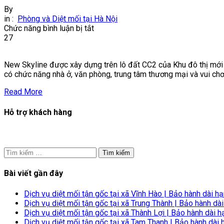
By
in :
Phòng và Diệt mối tại Hà Nội
ở
Chức năng bình luận bị tắt
Diệt
27
mối
tại
New Skyline được xây dựng trên lô đất CC2 của Khu đô thị mới
chung
có chức năng nhà ở, văn phòng, trung tâm thương mại và vui chơi
cư
New
Read More
Skyline
|
Hỗ trợ khách hàng
Diệt
sạch
mối
–
bảo
Tìm
hành
kiếm
lâu
cho:
Bài viết gần đây
dài
Dịch vụ diệt mối tận gốc tại xã Vĩnh Hào | Bảo hành dài h
Dịch vụ diệt mối tận gốc tại xã Trung Thành | Bảo hành dà
Dịch vụ diệt mối tận gốc tại xã Thành Lợi | Bảo hành dài h
Dịch vụ diệt mối tận gốc tại xã Tam Thanh | Bảo hành dài 