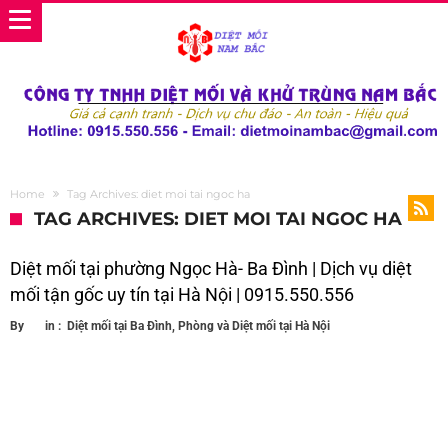
Home
Tag Archives: diet moi tai ngoc ha
TAG ARCHIVES: DIET MOI TAI NGOC HA
Diệt mối tại phường Ngọc Hà- Ba Đình | Dịch vụ diệt
mối tận gốc uy tín tại Hà Nội | 0915.550.556
By
in :
Diệt mối tại Ba Đình
,
Phòng và Diệt mối tại Hà Nội