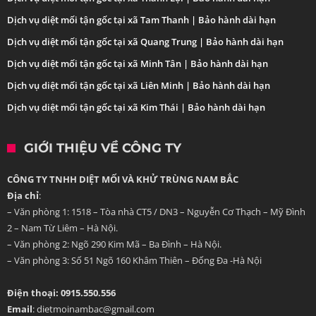
Dịch vụ diệt mối tận gốc tại xã Tam Thanh | Bảo hành dài hạn
Dịch vụ diệt mối tận gốc tại xã Quang Trung | Bảo hành dài hạn
Dịch vụ diệt mối tận gốc tại xã Minh Tân | Bảo hành dài hạn
Dịch vụ diệt mối tận gốc tại xã Liên Minh | Bảo hành dài hạn
Dịch vụ diệt mối tận gốc tại xã Kim Thái | Bảo hành dài hạn
GIỚI THIỆU VỀ CÔNG TY
CÔNG TY TNHH DIỆT MỐI VÀ KHỬ TRÙNG NAM BẮC
Địa chỉ
:
– Văn phòng 1: 1518 – Tòa nhà CT5 / DN3 – Nguyễn Cơ Thạch – Mỹ Đình
2 – Nam Từ Liêm – Hà Nội.
– Văn phòng 2: Ngõ 290 Kim Mã – Ba Đình – Hà Nội.
– Văn phòng 3: Số 51 Ngõ 160 Khâm Thiên – Đống Đa -Hà Nội
Điện thoại: 0915.550.556
Email
: dietmoinambac@gmail.com