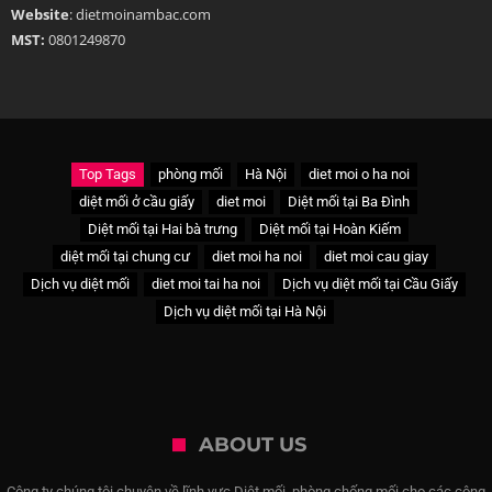
Website
: dietmoinambac.com
MST:
0801249870
Top Tags
phòng mối
Hà Nội
diet moi o ha noi
diệt mối ở cầu giấy
diet moi
Diệt mối tại Ba Đình
Diệt mối tại Hai bà trưng
Diệt mối tại Hoàn Kiếm
diệt mối tại chung cư
diet moi ha noi
diet moi cau giay
Dịch vụ diệt mối
diet moi tai ha noi
Dịch vụ diệt mối tại Cầu Giấy
Dịch vụ diệt mối tại Hà Nội
ABOUT US
Công ty chúng tôi chuyên về lĩnh vực Diệt mối, phòng chống mối cho các công