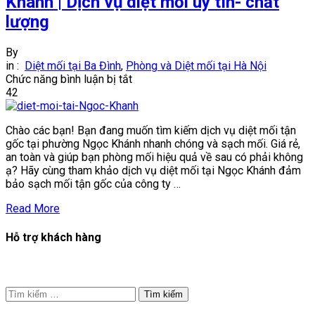
Khánh | Dịch vụ diệt mối uy tín- chất
lượng
By
in :
Diệt mối tại Ba Đình
,
Phòng và Diệt mối tại Hà Nội
ở
Chức năng bình luận bị tắt
Diệt
42
mối
tận
Chào các bạn! Bạn đang muốn tìm kiếm dịch vụ diệt mối tận
gốc
gốc tại phường Ngọc Khánh nhanh chóng và sạch mối. Giá rẻ,
tại
an toàn và giúp bạn phòng mối hiệu quả về sau có phải không
phường
ạ? Hãy cùng tham khảo dịch vụ diệt mối tại Ngọc Khánh đảm
Ngọc
bảo sạch mối tận gốc của công ty …
Khánh
|
Read More
Dịch
vụ
Hỗ trợ khách hàng
diệt
mối
uy
tín-
chất
Tìm
lượng
kiếm