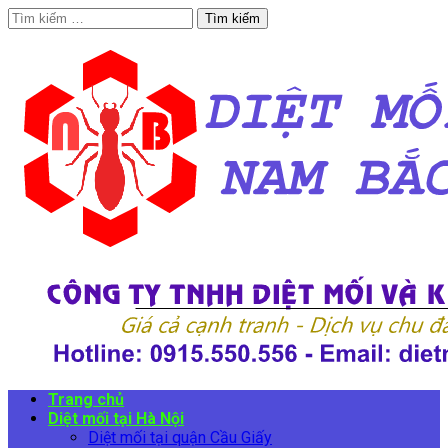
Tìm
kiếm
cho:
Trang chủ
Diệt mối tại Hà Nội
Diệt mối tại quận Cầu Giấy