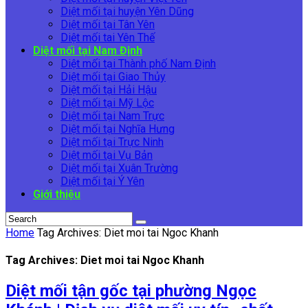
Diệt mối tại huyện Yên Dũng
Diệt mối tại Tân Yên
Diệt mối tai Yên Thế
Diệt mối tại Nam Định
Diệt mối tại Thành phố Nam Định
Diệt mối tại Giao Thủy
Diệt mối tại Hải Hậu
Diệt mối tại Mỹ Lộc
Diệt mối tại Nam Trực
Diệt mối tại Nghĩa Hưng
Diệt mối tại Trực Ninh
Diệt mối tại Vụ Bản
Diệt mối tại Xuân Trường
Diệt mối tại Ý Yên
Giới thiệu
Home
Tag Archives: Diet moi tai Ngoc Khanh
Tag Archives: Diet moi tai Ngoc Khanh
Diệt mối tận gốc tại phường Ngọc