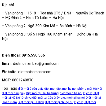
Địa chỉ
:
– Văn phòng 1: 1518 – Tòa nhà CT5 / DN3 – Nguyễn Cơ Thạch
– Mỹ Đình 2 – Nam Từ Liêm – Hà Nội.
– Văn phòng 2: Ngõ 290 Kim Mã – Ba Đình – Hà Nội.
– Văn phòng 3: Số 51 Ngõ 160 Khâm Thiên – Đống Đa -Hà
Nội
Điện thoại: 0915.550.556
Email
: dietmoinambac@gmail.com
Website
: dietmoinambac.com
MST:
0801249870
Top Tags
diệt mối ở cầu giấy
diet moi
diet moi ha noi
phòng mối
Hà Nội
diet moi cau giay
Diệt mối tại Hai bà trưng
diet moi o ha noi
Dịch vụ diệt
mối tại Hà Nội
Dịch vụ diệt mối tại Cầu Giấy
diet moi tai ha noi
Diệt mối tại
Hoàn Kiếm
Diệt mối tại Ba Đình
diệt mối tại chung cư
Dịch vụ diệt mối