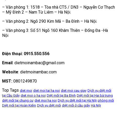
– Văn phòng 1: 1518 – Tòa nhà CT5 / DN3 – Nguyễn Cơ Thạch
– Mỹ Đình 2 – Nam Từ Liêm – Hà Nội.
– Văn phòng 2: Ngõ 290 Kim Mã – Ba Đình – Hà Nội.
– Văn phòng 3: Số 51 Ngõ 160 Khâm Thiên – Đống Đa -Hà
Nội
Điện thoại: 0915.550.556
Email
: dietmoinambac@gmail.com
Website
: dietmoinambac.com
MST:
0801249870
Top Tags
diet moi
diet moi tai ha noi
diet moi cau giay
Dịch vụ diệt mối
tại Cầu Giấy
diet moi o ha noi
Diệt mối tại Ba Đình
Diệt mối tại Hai bà trưng
diệt mối tại chung cư
diet moi ha noi
Dịch vụ diệt mối tại Hà Nội
phòng mối
Diệt mối tại Hoàn Kiếm
Dịch vụ diệt mối
diệt mối ở cầu giấy
Hà Nội