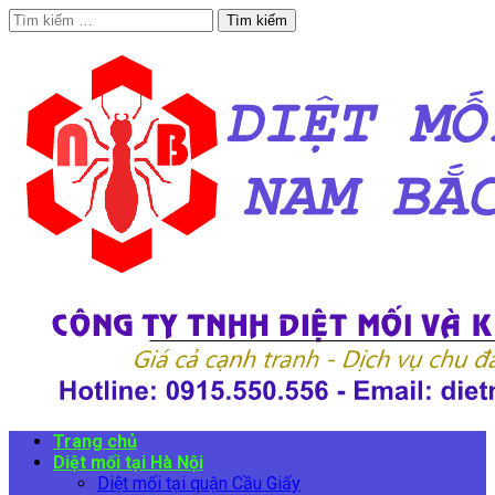
Tìm
kiếm
cho:
Trang chủ
Diệt mối tại Hà Nội
Diệt mối tại quận Cầu Giấy