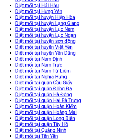
Diệt mối tại Hải Hậu
Diệt mối tại Hưng Yên
Diệt mối tại huyện Hiệp Hòa
Diệt mối tại huyện Lạng Giang
Diệt mối tại huyện Lục Nam
Diệt mối tại huyện Lục Ngạn
Diệt mối tại huyện sơn động
Diệt mối tại huyện Việt Yên
Diệt mối tại huyện Yên Dũng
Diệt mối tại Nam Định
Diệt mối tại Nam Trực
Diệt mối tại Nam Từ Liêm
Diệt mối tại Nghĩa Hưng
Diệt mối tại quận Cầu Giấy
Diệt mối tại quận Đống Đa
Diệt mối tại quận Hà Đông
Diệt mối tại quận Hai Bà Trưng
Diệt mối tại quận Hoàn Kiếm
Diệt mối tại quận Hoàng Mai
Diệt mối tại quận Long Biên
Diệt mối tại quận Tây Hồ
Diệt mối tại Quảng Ninh
Diệt mối tại Tân Yên