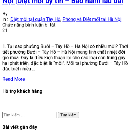
Nội |Diệt mối uy tín – Bảo hành lâu dài
By
in :
Diệt mối tại quận Tây Hồ
,
Phòng và Diệt mối tại Hà Nội
ở
Chức năng bình luận bị tắt
Diệt
21
mối
tại
1. Tại sao phường Bưởi – Tây Hồ – Hà Nội có nhiều mối? Thời
phường
tiết phường Bưởi – Tây Hồ – Hà Nội mang tính chất nhiệt đới
Bưởi
gió mùa. Đây là điều kiện thuận lợi cho các loại côn trùng gây
–
hại phát triển, đặc biệt là “mối”. Mối tại phường Bưởi – Tây Hồ
Tây
đặc biệt nhiều …
Hồ
–
Read More
Hà
Nội
Hỗ trợ khách hàng
|Diệt
mối
uy
tín
–
Tìm
Bảo
kiếm
hành
cho:
Bài viết gần đây
lâu