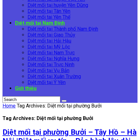
Diệt mối tại huyện Yên Dũng
Diệt mối tại Tân Yên
Diệt mối tai Yên Thế
Diệt mối tại Nam Định
Diệt mối tại Thành phố Nam Định
Diệt mối tại Giao Thủy
Diệt mối tại Hải Hậu
Diệt mối tại Mỹ Lộc
Diệt mối tại Nam Trực
Diệt mối tại Nghĩa Hưng
Diệt mối tại Trực Ninh
Diệt mối tại Vụ Bản
Diệt mối tại Xuân Trường
Diệt mối tại Ý Yên
Giới thiệu
Home
Tag Archives: Diệt mối tại phường Bưởi
Tag Archives: Diệt mối tại phường Bưởi
Diệt mối tại phường Bưởi – Tây Hồ – Hà