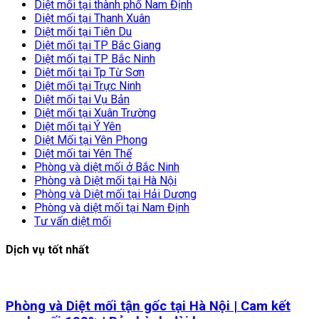
Diệt mối tại thành phố Nam Định
Diệt mối tại Thanh Xuân
Diệt mối tại Tiên Du
Diệt mối tại TP Bắc Giang
Diệt mối tại TP Bắc Ninh
Diệt mối tại Tp Từ Sơn
Diệt mối tại Trực Ninh
Diệt mối tại Vụ Bản
Diệt mối tại Xuân Trường
Diệt mối tại Ý Yên
Diệt Mối tại Yên Phong
Diệt mối tai Yên Thế
Phòng và diệt mối ở Bắc Ninh
Phòng và Diệt mối tại Hà Nội
Phòng và Diệt mối tại Hải Dương
Phòng và diệt mối tại Nam Định
Tư vấn diệt mối
Dịch vụ tốt nhất
Phòng và Diệt mối tận gốc tại Hà Nội | Cam kết