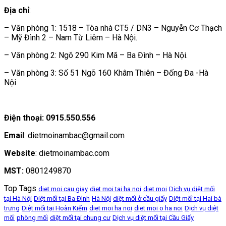
Địa chỉ
:
– Văn phòng 1: 1518 – Tòa nhà CT5 / DN3 – Nguyễn Cơ Thạch
– Mỹ Đình 2 – Nam Từ Liêm – Hà Nội.
– Văn phòng 2: Ngõ 290 Kim Mã – Ba Đình – Hà Nội.
– Văn phòng 3: Số 51 Ngõ 160 Khâm Thiên – Đống Đa -Hà
Nội
Điện thoại: 0915.550.556
Email
: dietmoinambac@gmail.com
Website
: dietmoinambac.com
MST:
0801249870
Top Tags
diet moi cau giay
diet moi tai ha noi
diet moi
Dịch vụ diệt mối
tại Hà Nội
Diệt mối tại Ba Đình
Hà Nội
diệt mối ở cầu giấy
Diệt mối tại Hai bà
trưng
Diệt mối tại Hoàn Kiếm
diet moi ha noi
diet moi o ha noi
Dịch vụ diệt
mối
phòng mối
diệt mối tại chung cư
Dịch vụ diệt mối tại Cầu Giấy