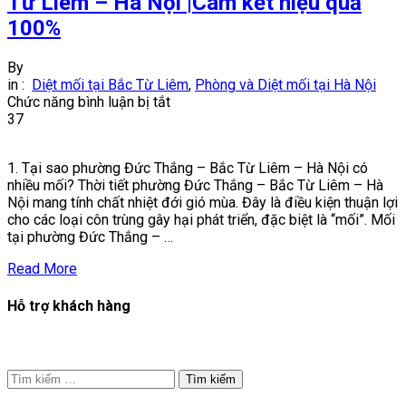
Từ Liêm – Hà Nội |Cam kết hiệu quả
100%
By
in :
Diệt mối tại Bắc Từ Liêm
,
Phòng và Diệt mối tại Hà Nội
ở
Chức năng bình luận bị tắt
Diệt
37
mối
tại
1. Tại sao phường Đức Thắng – Bắc Từ Liêm – Hà Nội có
phường
nhiều mối? Thời tiết phường Đức Thắng – Bắc Từ Liêm – Hà
Đức
Nội mang tính chất nhiệt đới gió mùa. Đây là điều kiện thuận lợi
Thắng
cho các loại côn trùng gây hại phát triển, đặc biệt là “mối”. Mối
–
tại phường Đức Thắng – …
Bắc
Từ
Read More
Liêm
–
Hỗ trợ khách hàng
Hà
Nội
|Cam
kết
hiệu
Tìm
quả
kiếm