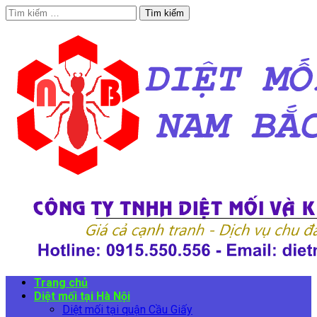
Tìm
kiếm
cho:
Trang chủ
Diệt mối tại Hà Nội
Diệt mối tại quận Cầu Giấy