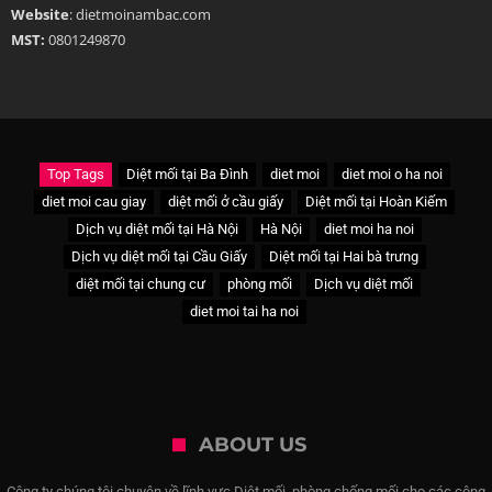
Website
: dietmoinambac.com
MST:
0801249870
Top Tags
Diệt mối tại Ba Đình
diet moi
diet moi o ha noi
diet moi cau giay
diệt mối ở cầu giấy
Diệt mối tại Hoàn Kiếm
Dịch vụ diệt mối tại Hà Nội
Hà Nội
diet moi ha noi
Dịch vụ diệt mối tại Cầu Giấy
Diệt mối tại Hai bà trưng
diệt mối tại chung cư
phòng mối
Dịch vụ diệt mối
diet moi tai ha noi
ABOUT US
Công ty chúng tôi chuyên về lĩnh vực Diệt mối, phòng chống mối cho các công