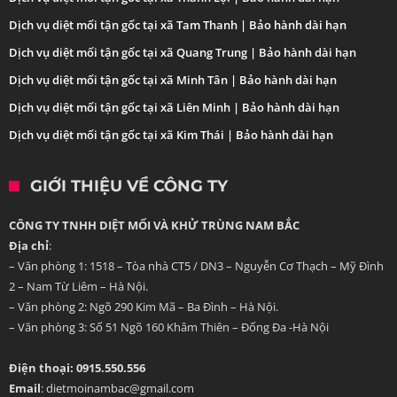
Dịch vụ diệt mối tận gốc tại xã Tam Thanh | Bảo hành dài hạn
Dịch vụ diệt mối tận gốc tại xã Quang Trung | Bảo hành dài hạn
Dịch vụ diệt mối tận gốc tại xã Minh Tân | Bảo hành dài hạn
Dịch vụ diệt mối tận gốc tại xã Liên Minh | Bảo hành dài hạn
Dịch vụ diệt mối tận gốc tại xã Kim Thái | Bảo hành dài hạn
GIỚI THIỆU VỀ CÔNG TY
CÔNG TY TNHH DIỆT MỐI VÀ KHỬ TRÙNG NAM BẮC
Địa chỉ
:
– Văn phòng 1: 1518 – Tòa nhà CT5 / DN3 – Nguyễn Cơ Thạch – Mỹ Đình
2 – Nam Từ Liêm – Hà Nội.
– Văn phòng 2: Ngõ 290 Kim Mã – Ba Đình – Hà Nội.
– Văn phòng 3: Số 51 Ngõ 160 Khâm Thiên – Đống Đa -Hà Nội
Điện thoại: 0915.550.556
Email
: dietmoinambac@gmail.com