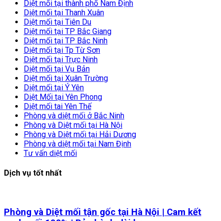
Diệt mối tại thành phố Nam Định
Diệt mối tại Thanh Xuân
Diệt mối tại Tiên Du
Diệt mối tại TP Bắc Giang
Diệt mối tại TP Bắc Ninh
Diệt mối tại Tp Từ Sơn
Diệt mối tại Trực Ninh
Diệt mối tại Vụ Bản
Diệt mối tại Xuân Trường
Diệt mối tại Ý Yên
Diệt Mối tại Yên Phong
Diệt mối tai Yên Thế
Phòng và diệt mối ở Bắc Ninh
Phòng và Diệt mối tại Hà Nội
Phòng và Diệt mối tại Hải Dương
Phòng và diệt mối tại Nam Định
Tư vấn diệt mối
Dịch vụ tốt nhất
Phòng và Diệt mối tận gốc tại Hà Nội | Cam kết