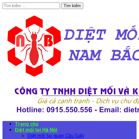
Tìm
kiếm
cho:
Trang chủ
Diệt mối tại Hà Nội
Diệt mối tại quận Cầu Giấy