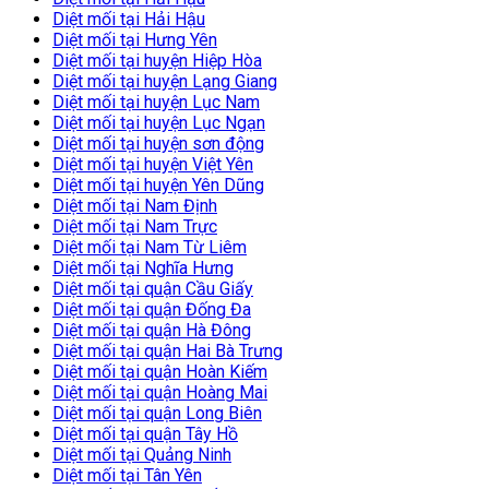
Diệt mối tại Hải Hậu
Diệt mối tại Hưng Yên
Diệt mối tại huyện Hiệp Hòa
Diệt mối tại huyện Lạng Giang
Diệt mối tại huyện Lục Nam
Diệt mối tại huyện Lục Ngạn
Diệt mối tại huyện sơn động
Diệt mối tại huyện Việt Yên
Diệt mối tại huyện Yên Dũng
Diệt mối tại Nam Định
Diệt mối tại Nam Trực
Diệt mối tại Nam Từ Liêm
Diệt mối tại Nghĩa Hưng
Diệt mối tại quận Cầu Giấy
Diệt mối tại quận Đống Đa
Diệt mối tại quận Hà Đông
Diệt mối tại quận Hai Bà Trưng
Diệt mối tại quận Hoàn Kiếm
Diệt mối tại quận Hoàng Mai
Diệt mối tại quận Long Biên
Diệt mối tại quận Tây Hồ
Diệt mối tại Quảng Ninh
Diệt mối tại Tân Yên