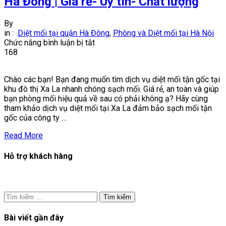
Hà Đông | Giá rẻ- Uy tín- Chất lượng
By
in :
Diệt mối tại quận Hà Đông
,
Phòng và Diệt mối tại Hà Nội
ở
Chức năng bình luận bị tắt
Diệt
168
mối
tận
Chào các bạn! Bạn đang muốn tìm dịch vụ diệt mối tận gốc tại
gốc
khu đô thị Xa La nhanh chóng sạch mối. Giá rẻ, an toàn và giúp
tại
bạn phòng mối hiệu quả về sau có phải không ạ? Hãy cùng
Khu
tham khảo dịch vụ diệt mối tại Xa La đảm bảo sạch mối tận
đô
gốc của công ty …
thị
Xa
Read More
La-
Hà
Hỗ trợ khách hàng
Đông
|
Giá
rẻ-
Uy
Tìm
tín-
kiếm
Chất
cho:
Bài viết gần đây
lượng