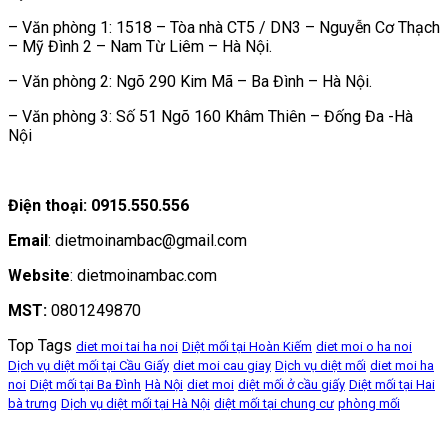
– Văn phòng 1: 1518 – Tòa nhà CT5 / DN3 – Nguyễn Cơ Thạch
– Mỹ Đình 2 – Nam Từ Liêm – Hà Nội.
– Văn phòng 2: Ngõ 290 Kim Mã – Ba Đình – Hà Nội.
– Văn phòng 3: Số 51 Ngõ 160 Khâm Thiên – Đống Đa -Hà
Nội
Điện thoại: 0915.550.556
Email
: dietmoinambac@gmail.com
Website
: dietmoinambac.com
MST:
0801249870
Top Tags
diet moi tai ha noi
Diệt mối tại Hoàn Kiếm
diet moi o ha noi
Dịch vụ diệt mối tại Cầu Giấy
diet moi cau giay
Dịch vụ diệt mối
diet moi ha
noi
Diệt mối tại Ba Đình
Hà Nội
diet moi
diệt mối ở cầu giấy
Diệt mối tại Hai
bà trưng
Dịch vụ diệt mối tại Hà Nội
diệt mối tại chung cư
phòng mối