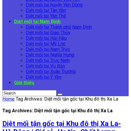
Diệt mối tại huyện Yên Dũng
Diệt mối tại Tân Yên
Diệt mối tai Yên Thế
Diệt mối tại Nam Định
Diệt mối tại Thành phố Nam Định
Diệt mối tại Giao Thủy
Diệt mối tại Hải Hậu
Diệt mối tại Mỹ Lộc
Diệt mối tại Nam Trực
Diệt mối tại Nghĩa Hưng
Diệt mối tại Trực Ninh
Diệt mối tại Vụ Bản
Diệt mối tại Xuân Trường
Diệt mối tại Ý Yên
Giới thiệu
Home
Tag Archives: Diệt mối tận gốc tại Khu đô thị Xa La
Tag Archives: Diệt mối tận gốc tại Khu đô thị Xa La
Diệt mối tận gốc tại Khu đô thị Xa La-