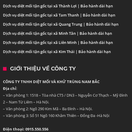
Dịch vụ diệt mối tận gốc tại xã Thành Lợi | Bảo hành dài hạn
Dịch vụ diệt mối tận gốc tại xã Tam Thanh | Bảo hành dài hạn
Dịch vụ diệt mối tận gốc tại xã Quang Trung | Bảo hành dài hạn
Dịch vụ diệt mối tận gốc tại xã Minh Tân | Bảo hành dài hạn
Dịch vụ diệt mối tận gốc tại xã Liên Minh | Bảo hành dài hạn
Dịch vụ diệt mối tận gốc tại xã Kim Thái | Bảo hành dài hạn
GIỚI THIỆU VỀ CÔNG TY
CÔNG TY TNHH DIỆT MỐI VÀ KHỬ TRÙNG NAM BẮC
Địa chỉ
:
– Văn phòng 1: 1518 – Tòa nhà CT5 / DN3 – Nguyễn Cơ Thạch – Mỹ Đình
2 – Nam Từ Liêm – Hà Nội.
– Văn phòng 2: Ngõ 290 Kim Mã – Ba Đình – Hà Nội.
– Văn phòng 3: Số 51 Ngõ 160 Khâm Thiên – Đống Đa -Hà Nội
Điện thoại: 0915.550.556