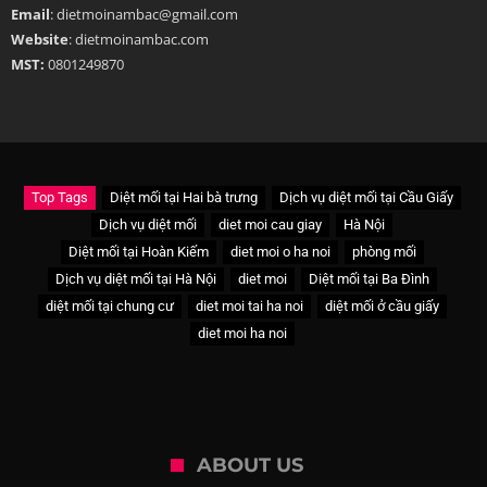
Email
: dietmoinambac@gmail.com
Website
: dietmoinambac.com
MST:
0801249870
Top Tags
Diệt mối tại Hai bà trưng
Dịch vụ diệt mối tại Cầu Giấy
Dịch vụ diệt mối
diet moi cau giay
Hà Nội
Diệt mối tại Hoàn Kiếm
diet moi o ha noi
phòng mối
Dịch vụ diệt mối tại Hà Nội
diet moi
Diệt mối tại Ba Đình
diệt mối tại chung cư
diet moi tai ha noi
diệt mối ở cầu giấy
diet moi ha noi
ABOUT US