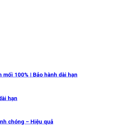
ch mối 100% | Bảo hành dài hạn
dài hạn
anh chóng – Hiệu quả