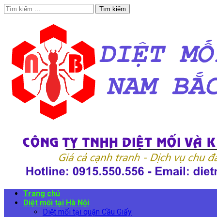
Tìm
kiếm
cho:
Trang chủ
Diệt mối tại Hà Nội
Diệt mối tại quận Cầu Giấy