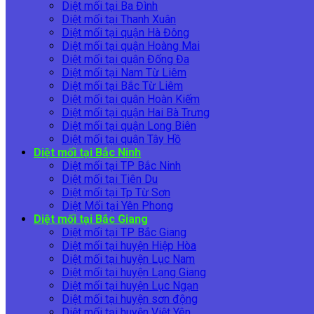
Diệt mối tại Ba Đình
Diệt mối tại Thanh Xuân
Diệt mối tại quận Hà Đông
Diệt mối tại quận Hoàng Mai
Diệt mối tại quận Đống Đa
Diệt mối tại Nam Từ Liêm
Diệt mối tại Bắc Từ Liêm
Diệt mối tại quận Hoàn Kiếm
Diệt mối tại quận Hai Bà Trưng
Diệt mối tại quận Long Biên
Diệt mối tại quận Tây Hồ
Diệt mối tại Bắc Ninh
Diệt mối tại TP Bắc Ninh
Diệt mối tại Tiên Du
Diệt mối tại Tp Từ Sơn
Diệt Mối tại Yên Phong
Diệt mối tại Bắc Giang
Diệt mối tại TP Bắc Giang
Diệt mối tại huyện Hiệp Hòa
Diệt mối tại huyện Lục Nam
Diệt mối tại huyện Lạng Giang
Diệt mối tại huyện Lục Ngạn
Diệt mối tại huyện sơn động
Diệt mối tại huyện Việt Yên