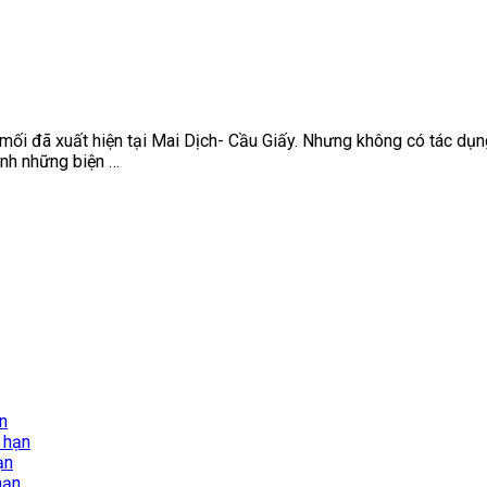
ổ mối đã xuất hiện tại Mai Dịch- Cầu Giấy. Nhưng không có tác dụ
ành những biện …
ạn
i hạn
ạn
hạn