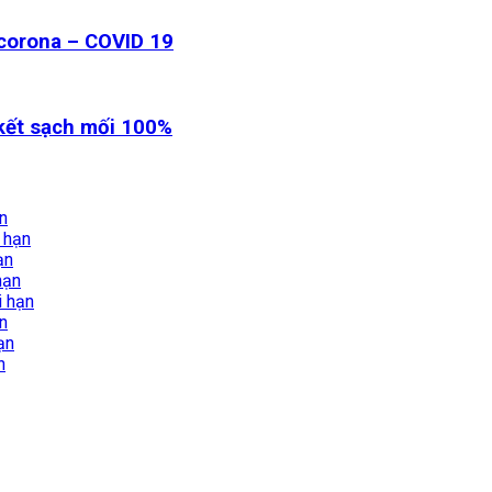
 corona – COVID 19
 kết sạch mối 100%
ạn
i hạn
ạn
hạn
i hạn
ạn
ạn
n