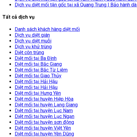
Dịch vụ diệt mối tận gốc tại xã Quang Trung | Bảo hành dà
Tất cả dịch vụ
Danh sách khách hàng diệt mối
Dịch vụ diệt gián
Dịch vụ diệt muỗi
Dịch vụ khử trùng
Diệt côn trùng
Diệt mối tại Ba Đình
Diệt mối tại Bắc Giang
Diệt mối tại Bắc Từ Liêm
Diệt mối tại Giao Thủy
Diệt mối tại Hải Hậu
Diệt mối tại Hải Hậu
Diệt mối tại Hưng Yên
Diệt mối tại huyện Hiệp Hòa
Diệt mối tại huyện Lạng Giang
Diệt mối tại huyện Lục Nam
Diệt mối tại huyện Lục Ngạn
Diệt mối tại huyện sơn động
Diệt mối tại huyện Việt Yên
Diệt mối tại huyện Yên Dũng