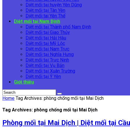
Diệt mối tại huyện Yên Dũng
Diệt mối tại Tân Yên
Diệt mối tai Yên Thế
Diệt mối tại Nam Định
Diệt mối tại Thành phố Nam Định
Diệt mối tại Giao Thủy
Diệt mối tại Hải Hậu
Diệt mối tại Mỹ Lộc
Diệt mối tại Nam Trực
Diệt mối tại Nghĩa Hưng
Diệt mối tại Trực Ninh
Diệt mối tại Vụ Bản
Diệt mối tại Xuân Trường
Diệt mối tại Ý Yên
Giới thiệu
Home
Tag Archives: phòng chống mối tại Mai Dịch
Tag Archives: phòng chống mối tại Mai Dịch
Phòng mối tại Mai Dịch | Diệt mối tại Cầ