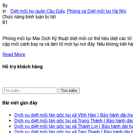
By
in :
Diệt mối tại quận Cầu Giấy
,
Phòng và Diệt mối tại Hà Nội
ở
Chức năng bình luận bị tắt
Phòng
81
mối
tại
Phòng mối tại Mai Dịch Kỹ thuật diệt mối có thể tiêu diệt các t
Mai
cặp mối cánh bay ra và làm tổ mới tại nơi đây. Nếu không tiến h
Dịch
|
Read More
Diệt
mối
Hỗ trợ khách hàng
tại
Cầu
Giấy
Tìm
kiếm
cho:
Bài viết gần đây
Dịch vụ diệt mối tận gốc tại xã Vĩnh Hào | Bảo hành dài h
Dịch vụ diệt mối tận gốc tại xã Trung Thành | Bảo hành dà
Dịch vụ diệt mối tận gốc tại xã Thành Lợi | Bảo hành dài h
Dịch vụ diệt mối tận gốc tại xã Tam Thanh | Bảo hành dài 