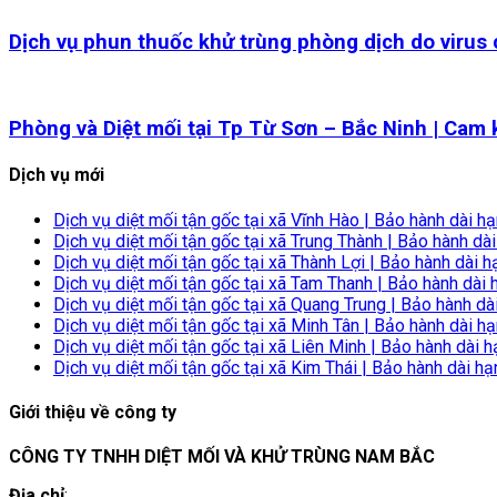
Dịch vụ phun thuốc khử trùng phòng dịch do virus
Phòng và Diệt mối tại Tp Từ Sơn – Bắc Ninh | Cam
Dịch vụ mới
Dịch vụ diệt mối tận gốc tại xã Vĩnh Hào | Bảo hành dài h
Dịch vụ diệt mối tận gốc tại xã Trung Thành | Bảo hành dà
Dịch vụ diệt mối tận gốc tại xã Thành Lợi | Bảo hành dài h
Dịch vụ diệt mối tận gốc tại xã Tam Thanh | Bảo hành dài 
Dịch vụ diệt mối tận gốc tại xã Quang Trung | Bảo hành dà
Dịch vụ diệt mối tận gốc tại xã Minh Tân | Bảo hành dài h
Dịch vụ diệt mối tận gốc tại xã Liên Minh | Bảo hành dài h
Dịch vụ diệt mối tận gốc tại xã Kim Thái | Bảo hành dài hạ
Giới thiệu về công ty
CÔNG TY TNHH DIỆT MỐI VÀ KHỬ TRÙNG NAM BẮC
Địa chỉ
: