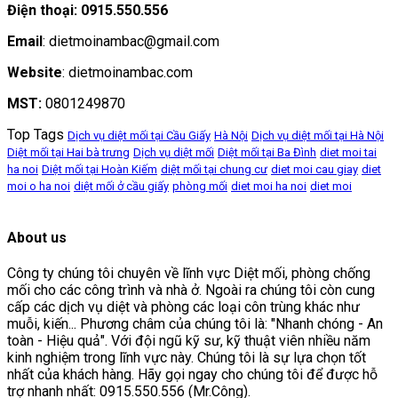
Điện thoại: 0915.550.556
Email
: dietmoinambac@gmail.com
Website
: dietmoinambac.com
MST:
0801249870
Top Tags
Dịch vụ diệt mối tại Cầu Giấy
Hà Nội
Dịch vụ diệt mối tại Hà Nội
Diệt mối tại Hai bà trưng
Dịch vụ diệt mối
Diệt mối tại Ba Đình
diet moi tai
ha noi
Diệt mối tại Hoàn Kiếm
diệt mối tại chung cư
diet moi cau giay
diet
moi o ha noi
diệt mối ở cầu giấy
phòng mối
diet moi ha noi
diet moi
About us
Công ty chúng tôi chuyên về lĩnh vực Diệt mối, phòng chống
mối cho các công trình và nhà ở. Ngoài ra chúng tôi còn cung
cấp các dịch vụ diệt và phòng các loại côn trùng khác như
muỗi, kiến... Phương châm của chúng tôi là: "Nhanh chóng - An
toàn - Hiệu quả". Với đội ngũ kỹ sư, kỹ thuật viên nhiều năm
kinh nghiệm trong lĩnh vực này. Chúng tôi là sự lựa chọn tốt
nhất của khách hàng. Hãy gọi ngay cho chúng tôi để được hỗ
trợ nhanh nhất: 0915.550.556 (Mr.Công).