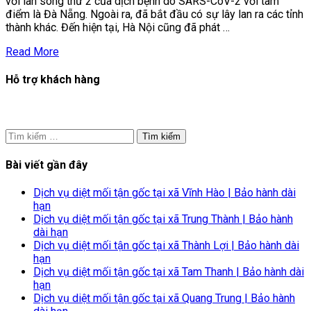
với làn sóng thứ 2 của dịch bệnh do SARS-CoV-2 với tâm
trùng
điểm là Đà Nẵng. Ngoài ra, đã bắt đầu có sự lây lan ra các tỉnh
phòng
thành khác. Đến hiện tại, Hà Nội cũng đã phát …
dịch
do
Read More
virus
corona
Hỗ trợ khách hàng
–
COVID
19
Tìm
kiếm
cho:
Bài viết gần đây
Dịch vụ diệt mối tận gốc tại xã Vĩnh Hào | Bảo hành dài
hạn
Dịch vụ diệt mối tận gốc tại xã Trung Thành | Bảo hành
dài hạn
Dịch vụ diệt mối tận gốc tại xã Thành Lợi | Bảo hành dài
hạn
Dịch vụ diệt mối tận gốc tại xã Tam Thanh | Bảo hành dài
hạn
Dịch vụ diệt mối tận gốc tại xã Quang Trung | Bảo hành