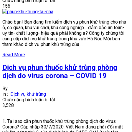
ở
Chức năng bình luận bị tắt
Phun
156
khử
trùng
Chào bạn! Bạn đang tìm kiếm dịch vụ phun khử trùng cho nhà
tại
ở, cơ quan, khu vui chơi, khu công nghiệp… đảm bảo an toàn-
nhà
uy tín- chất lượng- hiệu quả phải không ạ? Công ty chúng tôi
phòng
cung cấp dịch vụ khử trùng trong khu vực Hà Nội. Mời bạn
dịch
tham khảo dịch vụ phun khử trùng của …
Corona
hiệu
Read More
quả
|
Dịch vụ phun thuốc khử trùng phòng
An
toàn-
dịch do virus corona – COVID 19
uy
tín-
By
chất
in :
Dịch vụ khử trùng
lượng
ở
Chức năng bình luận bị tắt
Dịch
3,528
vụ
phun
1. Tại sao cần phun thuốc khử trùng phòng dịch do virus
thuốc
Corona? Cập nhập 30/7/2020: Việt Nam đang phải đối mặt
khử