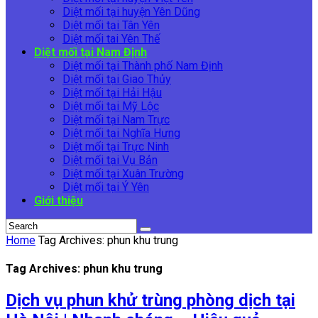
Diệt mối tại huyện Yên Dũng
Diệt mối tại Tân Yên
Diệt mối tai Yên Thế
Diệt mối tại Nam Định
Diệt mối tại Thành phố Nam Định
Diệt mối tại Giao Thủy
Diệt mối tại Hải Hậu
Diệt mối tại Mỹ Lộc
Diệt mối tại Nam Trực
Diệt mối tại Nghĩa Hưng
Diệt mối tại Trực Ninh
Diệt mối tại Vụ Bản
Diệt mối tại Xuân Trường
Diệt mối tại Ý Yên
Giới thiệu
Home
Tag Archives: phun khu trung
Tag Archives: phun khu trung
Dịch vụ phun khử trùng phòng dịch tại