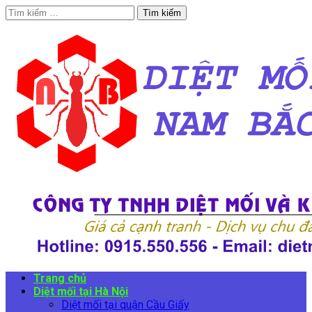
Tìm
kiếm
cho:
Trang chủ
Diệt mối tại Hà Nội
Diệt mối tại quận Cầu Giấy