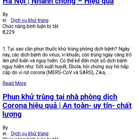
Hà Nội | Nhanh chóng – Hiệu quả
By
in :
Dịch vụ khử trùng
ở
Chức năng bình luận bị tắt
Dịch
8,229
vụ
phun
1. Tại sao cần phun thuốc khử trùng phòng dịch bệnh? Ngày
khử
nay, các dịch bệnh do virus, vi khuẩn, côn trùng ngày càng trở
trùng
lên phổ biến và nguy hiểm. Có thể kể đến một số dịch bệnh
phòng
nguy hiểm như: Sốt xuất huyết, Ebola, hội chứng suy hô hấp
dịch
cấp do vi rút corona (MERS-CoV và SARS), Zika, …
tại
Hà
Read More
Nội
|
Phun khử trùng tại nhà phòng dịch
Nhanh
chóng
Corona hiệu quả | An toàn- uy tín- chất
–
lượng
Hiệu
quả
By
in :
Dịch vụ khử trùng