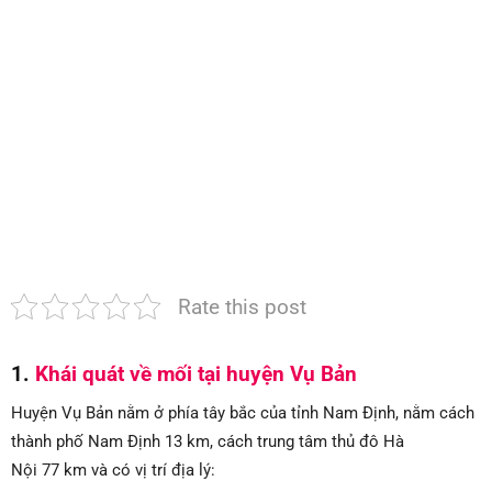
Vụ
Bản|
Bảo
hành
dài
hạn
Rate this post
1.
Khái quát về mối tại huyện Vụ Bản
Huyện Vụ Bản nằm ở phía tây bắc của tỉnh Nam Định, nằm cách
thành phố Nam Định 13 km, cách trung tâm thủ đô Hà
Nội 77 km và có vị trí địa lý: