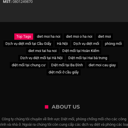
MST:
0801249870
Top Tags
diet moi ha noi
diet moi o ha noi
diet moi
Dịch vụ diệt mối tại Cầu Giấy
Hà Nội
Dịch vụ diệt mối
phòng mối
diet moi tai ha noi
Diệt mối tại Hoàn Kiếm
Dịch vụ diệt mối tại Hà Nội
Diệt mối tại Hai bà trưng
diệt mối tại chung cư
Diệt mối tại Ba Đình
diet moi cau giay
diệt mối ở cầu giấy
ABOUT US
Công ty chúng tôi chuyên về lĩnh vực Diệt mối, phòng chống mối cho các công
trình và nhà ở. Ngoài ra chúng tôi còn cung cấp các dịch vụ diệt và phòng các loạ