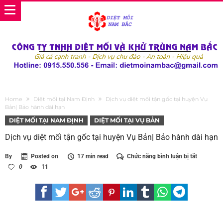
Home
Diệt mối tại Nam Định
Dịch vụ diệt mối tận gốc tại huyện Vụ
Bản| Bảo hành dài hạn
DIỆT MỐI TẠI NAM ĐỊNH
DIỆT MỐI TẠI VỤ BẢN
Dịch vụ diệt mối tận gốc tại huyện Vụ Bản| Bảo hành dài hạn
ở
By
Posted on
17 min read
Chức năng bình luận bị tắt
Dịch
0
11
vụ
diệt
mối
tận
gốc
tại
huyện