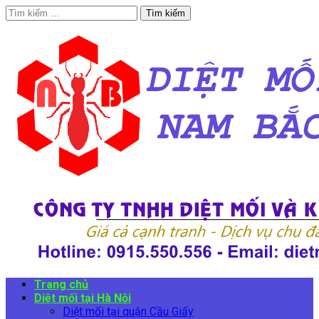
Tìm
kiếm
cho:
Trang chủ
Diệt mối tại Hà Nội
Diệt mối tại quận Cầu Giấy