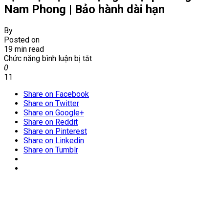
Nam Phong | Bảo hành dài hạn
By
Posted on
19 min read
ở
Chức năng bình luận bị tắt
Dịch
0
vụ
11
diệt
Share on Facebook
mối
Share on Twitter
tận
Share on Google+
gốc
Share on Reddit
tại
Share on Pinterest
phường
Share on Linkedin
Nam
Share on Tumblr
Phong
|
Bảo
hành
dài
hạn