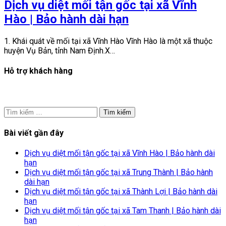
Dịch vụ diệt mối tận gốc tại xã Vĩnh
Hào | Bảo hành dài hạn
1. Khái quát về mối tại xã Vĩnh Hào Vĩnh Hào là một xã thuộc
huyện Vụ Bản, tỉnh Nam Định.X…
Hỗ trợ khách hàng
Tìm
kiếm
cho:
Bài viết gần đây
Dịch vụ diệt mối tận gốc tại xã Vĩnh Hào | Bảo hành dài
hạn
Dịch vụ diệt mối tận gốc tại xã Trung Thành | Bảo hành
dài hạn
Dịch vụ diệt mối tận gốc tại xã Thành Lợi | Bảo hành dài
hạn
Dịch vụ diệt mối tận gốc tại xã Tam Thanh | Bảo hành dài
hạn