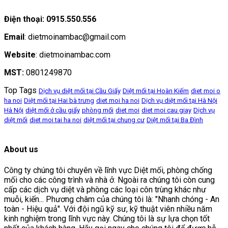
Điện thoại: 0915.550.556
Email
: dietmoinambac@gmail.com
Website
: dietmoinambac.com
MST:
0801249870
Top Tags
Dịch vụ diệt mối tại Cầu Giấy
Diệt mối tại Hoàn Kiếm
diet moi o
ha noi
Diệt mối tại Hai bà trưng
diet moi ha noi
Dịch vụ diệt mối tại Hà Nội
Hà Nội
diệt mối ở cầu giấy
phòng mối
diet moi
diet moi cau giay
Dịch vụ
diệt mối
diet moi tai ha noi
diệt mối tại chung cư
Diệt mối tại Ba Đình
About us
Công ty chúng tôi chuyên về lĩnh vực Diệt mối, phòng chống
mối cho các công trình và nhà ở. Ngoài ra chúng tôi còn cung
cấp các dịch vụ diệt và phòng các loại côn trùng khác như
muỗi, kiến... Phương châm của chúng tôi là: "Nhanh chóng - An
toàn - Hiệu quả". Với đội ngũ kỹ sư, kỹ thuật viên nhiều năm
kinh nghiệm trong lĩnh vực này. Chúng tôi là sự lựa chọn tốt