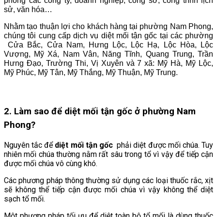
phòng các công ty, doanh nghiệp, công sở, công trình lịch
sử, văn hóa…
Nhằm tạo thuận lợi cho khách hàng tại phường Nam Phong,
chúng tôi cung cấp dịch vụ diệt mối tận gốc tại các phường
Cửa Bắc, Cửa Nam, Hưng Lộc, Lộc Hạ, Lộc Hòa, Lộc
Vượng, Mỹ Xá, Nam Vân, Năng Tĩnh, Quang Trung, Trần
Hưng Đạo, Trường Thi, Vị Xuyên và 7 xã: Mỹ Hà, Mỹ Lộc,
Mỹ Phúc, Mỹ Tân, Mỹ Thắng, Mỹ Thuận, Mỹ Trung.
2. Làm sao để diệt mối tận gốc ở
phường Nam
Phong
?
Nguyên tắc để
diệt mối tận gốc
phải diệt được mối chúa. Tuy
nhiên mối chúa thường nằm rất sâu trong tổ vì vậy để tiếp cận
được mối chúa vô cùng khó.
Các phương pháp thông thường sử dụng các loại thuốc rắc, xịt
sẽ không thể tiếp cận được mối chúa vì vậy không thể diệt
sạch tổ mối.
Một phương pháp tối ưu để diệt toàn bộ tổ mối là dùng thuốc