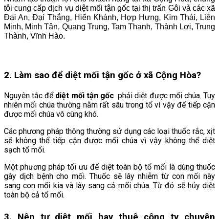
tôi cung cấp dịch vụ diệt mối tận gốc tại thị trấn Gôi và các xã
Đại An, Đại Thắng, Hiển Khánh, Hợp Hưng, Kim Thái, Liên
Minh, Minh Tân, Quang Trung, Tam Thanh, Thành Lợi, Trung
Thành, Vĩnh Hào.
2. Làm sao để diệt mối tận gốc ở xã Cộng Hòa
?
Nguyên tắc để
diệt mối tận gốc
phải diệt được mối chúa. Tuy
nhiên mối chúa thường nằm rất sâu trong tổ vì vậy để tiếp cận
được mối chúa vô cùng khó.
Các phương pháp thông thường sử dụng các loại thuốc rắc, xịt
sẽ không thể tiếp cận được mối chúa vì vậy không thể diệt
sạch tổ mối.
Một phương pháp tối ưu để diệt toàn bộ tổ mối là dùng thuốc
gây dịch bệnh cho mối. Thuốc sẽ lây nhiễm từ con mối này
sang con mối kia và lây sang cả mối chúa. Từ đó sẽ hủy diệt
toàn bộ cả tổ mối.
3. Nên tự diệt mối hay thuê công ty chuyên