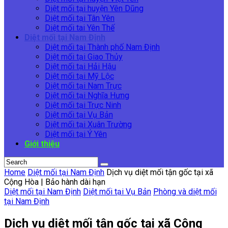
Diệt mối tại huyện Yên Dũng
Diệt mối tại Tân Yên
Diệt mối tai Yên Thế
Diệt mối tại Nam Định
Diệt mối tại Thành phố Nam Định
Diệt mối tại Giao Thủy
Diệt mối tại Hải Hậu
Diệt mối tại Mỹ Lộc
Diệt mối tại Nam Trực
Diệt mối tại Nghĩa Hưng
Diệt mối tại Trực Ninh
Diệt mối tại Vụ Bản
Diệt mối tại Xuân Trường
Diệt mối tại Ý Yên
Giới thiệu
Home
Diệt mối tại Nam Định
Dịch vụ diệt mối tận gốc tại xã
Cộng Hòa | Bảo hành dài hạn
Diệt mối tại Nam Định
Diệt mối tại Vụ Bản
Phòng và diệt mối
tại Nam Định
Dịch vụ diệt mối tận gốc tại xã Cộng