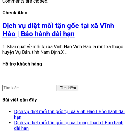
Comments are closed.
Check Also
Dịch vụ diệt mối tận gốc tại xã Vĩnh
Hào | Bảo hành dài hạn
1. Khái quát về mối tại xã Vĩnh Hào Vĩnh Hào là một xã thuộc
huyện Vụ Bản, tỉnh Nam Định.X…
Hỗ trợ khách hàng
Tìm
kiếm
cho:
Bài viết gần đây
Dịch vụ diệt mối tận gốc tại xã Vĩnh Hào | Bảo hành dài
hạn
Dịch vụ diệt mối tận gốc tại xã Trung Thành | Bảo hành
dài hạn