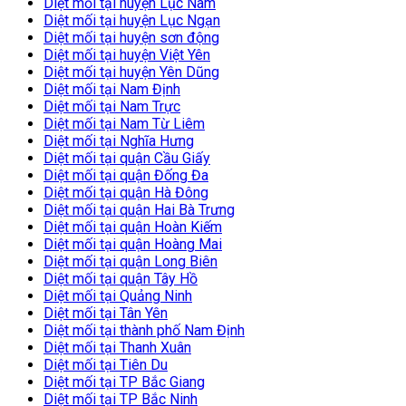
Diệt mối tại huyện Lục Nam
Diệt mối tại huyện Lục Ngạn
Diệt mối tại huyện sơn động
Diệt mối tại huyện Việt Yên
Diệt mối tại huyện Yên Dũng
Diệt mối tại Nam Định
Diệt mối tại Nam Trực
Diệt mối tại Nam Từ Liêm
Diệt mối tại Nghĩa Hưng
Diệt mối tại quận Cầu Giấy
Diệt mối tại quận Đống Đa
Diệt mối tại quận Hà Đông
Diệt mối tại quận Hai Bà Trưng
Diệt mối tại quận Hoàn Kiếm
Diệt mối tại quận Hoàng Mai
Diệt mối tại quận Long Biên
Diệt mối tại quận Tây Hồ
Diệt mối tại Quảng Ninh
Diệt mối tại Tân Yên
Diệt mối tại thành phố Nam Định
Diệt mối tại Thanh Xuân
Diệt mối tại Tiên Du
Diệt mối tại TP Bắc Giang
Diệt mối tại TP Bắc Ninh