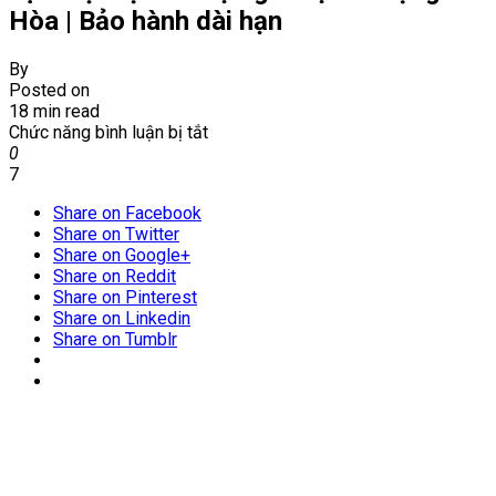
Hòa | Bảo hành dài hạn
By
Posted on
18 min read
ở
Chức năng bình luận bị tắt
Dịch
0
vụ
7
diệt
Share on Facebook
mối
Share on Twitter
tận
Share on Google+
gốc
Share on Reddit
tại
Share on Pinterest
xã
Share on Linkedin
Cộng
Share on Tumblr
Hòa
|
Bảo
hành
dài
hạn