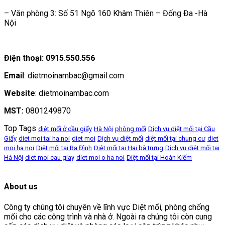
– Văn phòng 3: Số 51 Ngõ 160 Khâm Thiên – Đống Đa -Hà
Nội
Điện thoại: 0915.550.556
Email
: dietmoinambac@gmail.com
Website
: dietmoinambac.com
MST:
0801249870
Top Tags
diệt mối ở cầu giấy
Hà Nội
phòng mối
Dịch vụ diệt mối tại Cầu
Giấy
diet moi tai ha noi
diet moi
Dịch vụ diệt mối
diệt mối tại chung cư
diet
moi ha noi
Diệt mối tại Ba Đình
Diệt mối tại Hai bà trưng
Dịch vụ diệt mối tại
Hà Nội
diet moi cau giay
diet moi o ha noi
Diệt mối tại Hoàn Kiếm
About us
Công ty chúng tôi chuyên về lĩnh vực Diệt mối, phòng chống
mối cho các công trình và nhà ở. Ngoài ra chúng tôi còn cung