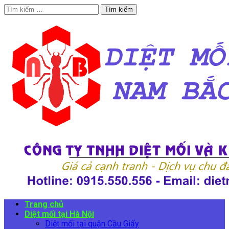
Tìm
kiếm
cho:
Trang chủ
Diệt mối tại Hà Nội
Diệt mối tại quận Cầu Giấy