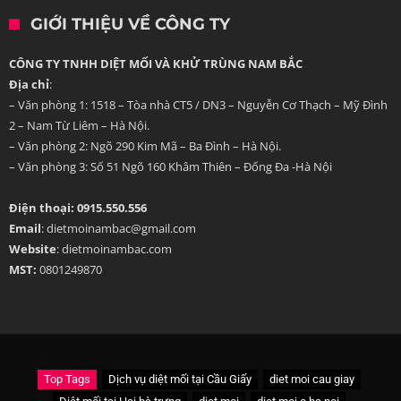
GIỚI THIỆU VỀ CÔNG TY
CÔNG TY TNHH DIỆT MỐI VÀ KHỬ TRÙNG NAM BẮC
Địa chỉ
:
– Văn phòng 1: 1518 – Tòa nhà CT5 / DN3 – Nguyễn Cơ Thạch – Mỹ Đình
2 – Nam Từ Liêm – Hà Nội.
– Văn phòng 2: Ngõ 290 Kim Mã – Ba Đình – Hà Nội.
– Văn phòng 3: Số 51 Ngõ 160 Khâm Thiên – Đống Đa -Hà Nội
Điện thoại: 0915.550.556
Email
: dietmoinambac@gmail.com
Website
: dietmoinambac.com
MST:
0801249870
Top Tags
Dịch vụ diệt mối tại Cầu Giấy
diet moi cau giay