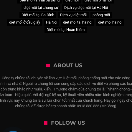
Diệt mối tại Hai bà trưng
diet moi
diet moi o ha noi
diệt mối tại chung cư
Dịch vụ diệt mối tại Hà Nội
Diệt mối tại Ba Đình
Dịch vụ diệt mối
phòng mối
diệt mối ở cầu giấy
Hà Nội
diet moi tai ha noi
diet moi ha noi
Diệt mối tại Hoàn Kiếm
ABOUT US
Công ty chúng tôi chuyên về lĩnh vực Diệt mối, phòng chống mối cho các công
trình và nhà ở. Ngoài ra chúng tôi còn cung cấp các dịch vụ diệt và phòng các loạ
côn trùng khác như muỗi, kiến... Phương châm của chúng tôi là: "Nhanh chóng -
An toàn - Hiệu quả". Với đội ngũ kỹ sư, kỹ thuật viên nhiều năm kinh nghiệm tron
lĩnh vực này. Chúng tôi là sự lựa chọn tốt nhất của khách hàng. Hãy gọi ngay ch
chúng tôi để được hỗ trợ nhanh nhất: 0915.550.556 (Mr.Công).
FOLLOW US