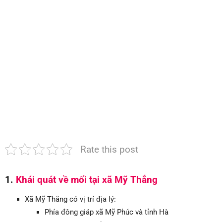
xã
Mỹ
Thắng
|
Bảo
hành
dài
hạn
Rate this post
1.
Khái quát về mối tại xã Mỹ Thắng
Xã Mỹ Thắng có vị trí địa lý:
Phía đông giáp xã Mỹ Phúc và tỉnh Hà