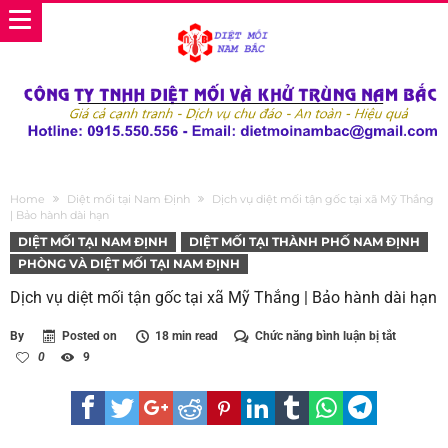
Home
Diệt mối tại Nam Định
Dịch vụ diệt mối tận gốc tại xã Mỹ Thắng
| Bảo hành dài hạn
DIỆT MỐI TẠI NAM ĐỊNH
DIỆT MỐI TẠI THÀNH PHỐ NAM ĐỊNH
PHÒNG VÀ DIỆT MỐI TẠI NAM ĐỊNH
Dịch vụ diệt mối tận gốc tại xã Mỹ Thắng | Bảo hành dài hạn
ở
By
Posted on
18 min read
Chức năng bình luận bị tắt
Dịch
0
9
vụ
diệt
mối
tận
gốc
tại