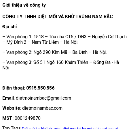
Giới thiệu về công ty
CÔNG TY TNHH DIỆT MỐI VÀ KHỬ TRÙNG NAM BẮC
Địa chỉ
:
– Văn phòng 1: 1518 – Tòa nhà CT5 / DN3 – Nguyễn Cơ Thạch
– Mỹ Đình 2 – Nam Từ Liêm – Hà Nội.
– Văn phòng 2: Ngõ 290 Kim Mã – Ba Đình – Hà Nội.
– Văn phòng 3: Số 51 Ngõ 160 Khâm Thiên – Đống Đa -Hà
Nội
Điện thoại: 0915.550.556
Email
: dietmoinambac@gmail.com
Website
: dietmoinambac.com
MST:
0801249870
Top Tags
Diệt mối tại Hai bà trưng
diet moi tai ha noi
diet moi ha noi