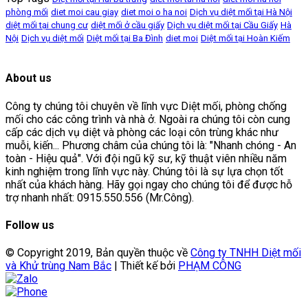
phòng mối
diet moi cau giay
diet moi o ha noi
Dịch vụ diệt mối tại Hà Nội
diệt mối tại chung cư
diệt mối ở cầu giấy
Dịch vụ diệt mối tại Cầu Giấy
Hà
Nội
Dịch vụ diệt mối
Diệt mối tại Ba Đình
diet moi
Diệt mối tại Hoàn Kiếm
About us
Công ty chúng tôi chuyên về lĩnh vực Diệt mối, phòng chống
mối cho các công trình và nhà ở. Ngoài ra chúng tôi còn cung
cấp các dịch vụ diệt và phòng các loại côn trùng khác như
muỗi, kiến... Phương châm của chúng tôi là: "Nhanh chóng - An
toàn - Hiệu quả". Với đội ngũ kỹ sư, kỹ thuật viên nhiều năm
kinh nghiệm trong lĩnh vực này. Chúng tôi là sự lựa chọn tốt
nhất của khách hàng. Hãy gọi ngay cho chúng tôi để được hỗ
trợ nhanh nhất: 0915.550.556 (Mr.Công).
Follow us
© Copyright 2019, Bản quyền thuộc về
Công ty TNHH Diệt mối
và Khử trùng Nam Bắc
| Thiết kế bởi
PHẠM CÔNG