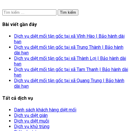
Tìm
kiếm
cho:
Bài viết gần đây
Dịch vụ diệt mối tận gốc tại xã Vĩnh Hào | Bảo hành dài
hạn
Dịch vụ diệt mối tận gốc tại xã Trung Thành | Bảo hành
dài hạn
Dịch vụ diệt mối tận gốc tại xã Thành Lợi | Bảo hành dài
hạn
Dịch vụ diệt mối tận gốc tại xã Tam Thanh | Bảo hành dài
hạn
Dịch vụ diệt mối tận gốc tại xã Quang Trung | Bảo hành
dài hạn
Tất cả dịch vụ
Danh sách khách hàng diệt mối
Dịch vụ diệt gián
Dịch vụ diệt muỗi
Dịch vụ khử trùng