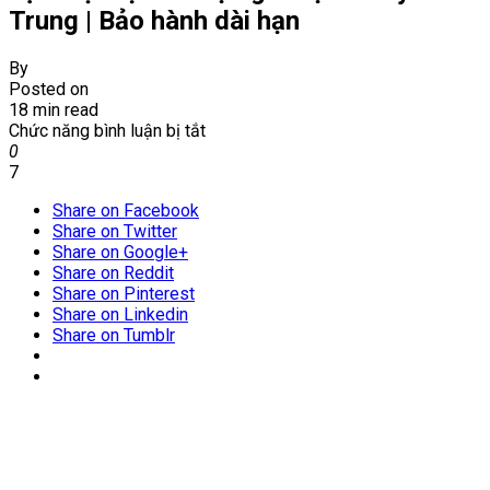
Trung | Bảo hành dài hạn
By
Posted on
18 min read
ở
Chức năng bình luận bị tắt
Dịch
0
vụ
7
diệt
Share on Facebook
mối
Share on Twitter
tận
Share on Google+
gốc
Share on Reddit
tại
Share on Pinterest
xã
Share on Linkedin
Mỹ
Share on Tumblr
Trung
|
Bảo
hành
dài
hạn