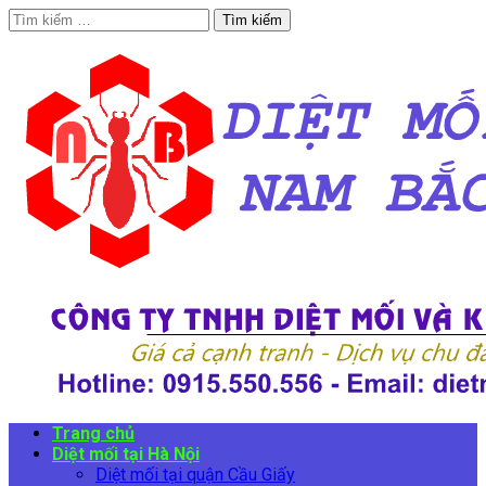
Tìm
kiếm
cho:
Trang chủ
Diệt mối tại Hà Nội
Diệt mối tại quận Cầu Giấy