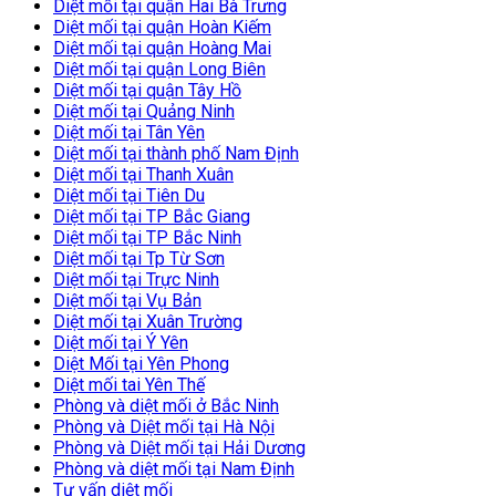
Diệt mối tại quận Hai Bà Trưng
Diệt mối tại quận Hoàn Kiếm
Diệt mối tại quận Hoàng Mai
Diệt mối tại quận Long Biên
Diệt mối tại quận Tây Hồ
Diệt mối tại Quảng Ninh
Diệt mối tại Tân Yên
Diệt mối tại thành phố Nam Định
Diệt mối tại Thanh Xuân
Diệt mối tại Tiên Du
Diệt mối tại TP Bắc Giang
Diệt mối tại TP Bắc Ninh
Diệt mối tại Tp Từ Sơn
Diệt mối tại Trực Ninh
Diệt mối tại Vụ Bản
Diệt mối tại Xuân Trường
Diệt mối tại Ý Yên
Diệt Mối tại Yên Phong
Diệt mối tai Yên Thế
Phòng và diệt mối ở Bắc Ninh
Phòng và Diệt mối tại Hà Nội
Phòng và Diệt mối tại Hải Dương
Phòng và diệt mối tại Nam Định
Tư vấn diệt mối