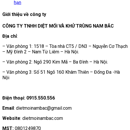
hạn
Giới thiệu về công ty
CÔNG TY TNHH DIỆT MỐI VÀ KHỬ TRÙNG NAM BẮC
Địa chỉ
:
– Văn phòng 1: 1518 – Tòa nhà CT5 / DN3 – Nguyễn Cơ Thạch
– Mỹ Đình 2 – Nam Từ Liêm – Hà Nội.
– Văn phòng 2: Ngõ 290 Kim Mã – Ba Đình – Hà Nội.
– Văn phòng 3: Số 51 Ngõ 160 Khâm Thiên – Đống Đa -Hà
Nội
Điện thoại: 0915.550.556
Email
: dietmoinambac@gmail.com
Website
: dietmoinambac.com
MST:
0801249870