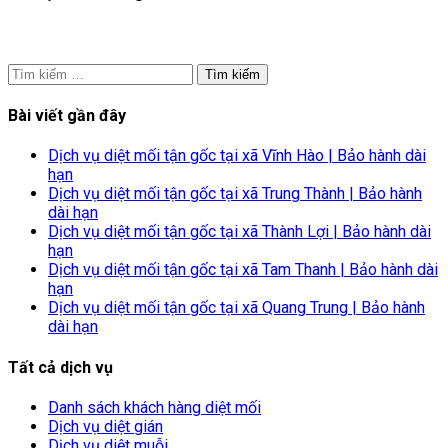
Tìm
kiếm
cho:
Bài viết gần đây
Dịch vụ diệt mối tận gốc tại xã Vĩnh Hào | Bảo hành dài
hạn
Dịch vụ diệt mối tận gốc tại xã Trung Thành | Bảo hành
dài hạn
Dịch vụ diệt mối tận gốc tại xã Thành Lợi | Bảo hành dài
hạn
Dịch vụ diệt mối tận gốc tại xã Tam Thanh | Bảo hành dài
hạn
Dịch vụ diệt mối tận gốc tại xã Quang Trung | Bảo hành
dài hạn
Tất cả dịch vụ
Danh sách khách hàng diệt mối
Dịch vụ diệt gián
Dịch vụ diệt muỗi