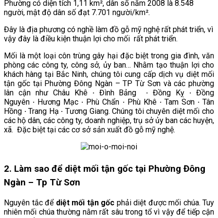
Phường có diện tích 1,11 km², dân số năm 2008 là 8.548
người, mật độ dân số đạt 7.701 người/km².
Đây là địa phương có nghề làm đồ gỗ mỹ nghệ rất phát triển, vì
vậy đây là điều kiện thuận lợi cho mối rất phát triển.
Mối là một loại côn trùng gây hại đặc biệt trong gia đình, văn
phòng các công ty, công sở, ủy ban… Nhằm tạo thuận lợi cho
khách hàng tại Bắc Ninh, chúng tôi cung cấp dịch vụ diệt mối
tận gốc tại Phường Đông Ngàn
– TP Từ Sơn và các phường
lân cận như Châu Khê
·
Đình Bảng
·
Đồng Kỵ
·
Đồng
Nguyên
·
Hương Mạc
·
Phù Chẩn
·
Phù Khê
·
Tam Sơn
·
Tân
Hồng
·
Trang Hạ
·
Tương Giang. Chúng tôi chuyên diệt mối cho
các hộ dân, các công ty, doanh nghiệp, trụ sở ủy ban các huyện,
xã. Đặc biệt tại các cơ sở sản xuất đồ gỗ mỹ nghệ.
2. Làm sao để diệt mối tận gốc tại
Phường Đông
Ngàn – Tp Từ Sơn
Nguyên tắc để
diệt mối tận gốc
phải diệt được mối chúa. Tuy
nhiên mối chúa thường nằm rất sâu trong tổ vì vậy để tiếp cận