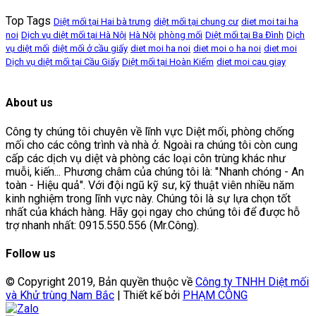
Top Tags
Diệt mối tại Hai bà trưng
diệt mối tại chung cư
diet moi tai ha
noi
Dịch vụ diệt mối tại Hà Nội
Hà Nội
phòng mối
Diệt mối tại Ba Đình
Dịch
vụ diệt mối
diệt mối ở cầu giấy
diet moi ha noi
diet moi o ha noi
diet moi
Dịch vụ diệt mối tại Cầu Giấy
Diệt mối tại Hoàn Kiếm
diet moi cau giay
About us
Công ty chúng tôi chuyên về lĩnh vực Diệt mối, phòng chống
mối cho các công trình và nhà ở. Ngoài ra chúng tôi còn cung
cấp các dịch vụ diệt và phòng các loại côn trùng khác như
muỗi, kiến... Phương châm của chúng tôi là: "Nhanh chóng - An
toàn - Hiệu quả". Với đội ngũ kỹ sư, kỹ thuật viên nhiều năm
kinh nghiệm trong lĩnh vực này. Chúng tôi là sự lựa chọn tốt
nhất của khách hàng. Hãy gọi ngay cho chúng tôi để được hỗ
trợ nhanh nhất: 0915.550.556 (Mr.Công).
Follow us
© Copyright 2019, Bản quyền thuộc về
Công ty TNHH Diệt mối
và Khử trùng Nam Bắc
| Thiết kế bởi
PHẠM CÔNG