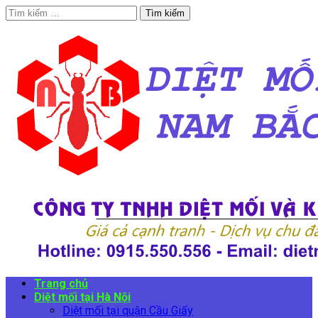
Tìm
kiếm
cho:
Trang chủ
Diệt mối tại Hà Nội
Diệt mối tại quận Cầu Giấy