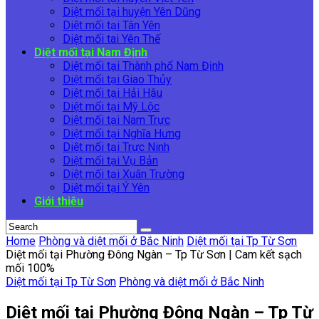
Diệt mối tại huyện Yên Dũng
Diệt mối tại Tân Yên
Diệt mối tai Yên Thế
Diệt mối tại Nam Định
Diệt mối tại Thành phố Nam Định
Diệt mối tại Giao Thủy
Diệt mối tại Hải Hậu
Diệt mối tại Mỹ Lộc
Diệt mối tại Nam Trực
Diệt mối tại Nghĩa Hưng
Diệt mối tại Trực Ninh
Diệt mối tại Vụ Bản
Diệt mối tại Xuân Trường
Diệt mối tại Ý Yên
Giới thiệu
Home
Phòng và diệt mối ở Bắc Ninh
Diệt mối tại Tp Từ Sơn
Diệt mối tại Phường Đông Ngàn – Tp Từ Sơn | Cam kết sạch
mối 100%
Diệt mối tại Tp Từ Sơn
Phòng và diệt mối ở Bắc Ninh
Diệt mối tại Phường Đông Ngàn – Tp Từ