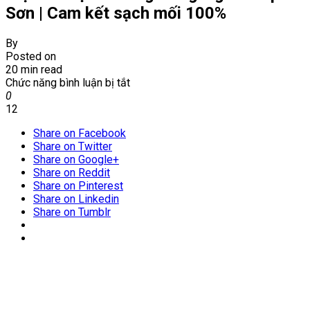
Sơn | Cam kết sạch mối 100%
By
Posted on
20 min read
ở
Chức năng bình luận bị tắt
Diệt
0
mối
12
tại
Share on Facebook
Phường
Share on Twitter
Đông
Share on Google+
Ngàn
Share on Reddit
–
Share on Pinterest
Tp
Share on Linkedin
Từ
Share on Tumblr
Sơn
|
Cam
kết
sạch
mối
100%