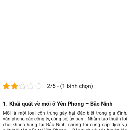
Phong
–
Bắc
Ninh
|
Giá
rẻ
–
BH
dài
hạn
2/5 - (1 bình chọn)
1. Khái quát về mối ở Yên Phong – Bắc Ninh
Mối là một loại côn trùng gây hại đặc biệt trong gia đình,
văn phòng các công ty, công sở, ủy ban… Nhằm tạo thuận lợi
cho khách hàng tại Bắc Ninh, chúng tôi cung cấp dịch vụ