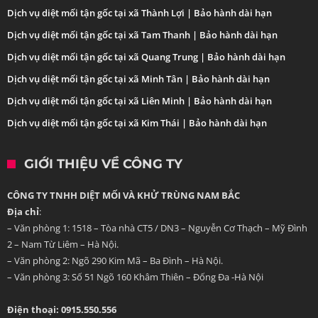
Dịch vụ diệt mối tận gốc tại xã Thành Lợi | Bảo hành dài hạn
Dịch vụ diệt mối tận gốc tại xã Tam Thanh | Bảo hành dài hạn
Dịch vụ diệt mối tận gốc tại xã Quang Trung | Bảo hành dài hạn
Dịch vụ diệt mối tận gốc tại xã Minh Tân | Bảo hành dài hạn
Dịch vụ diệt mối tận gốc tại xã Liên Minh | Bảo hành dài hạn
Dịch vụ diệt mối tận gốc tại xã Kim Thái | Bảo hành dài hạn
GIỚI THIỆU VỀ CÔNG TY
CÔNG TY TNHH DIỆT MỐI VÀ KHỬ TRÙNG NAM BẮC
Địa chỉ
:
– Văn phòng 1: 1518 – Tòa nhà CT5 / DN3 – Nguyễn Cơ Thạch – Mỹ Đình
2 – Nam Từ Liêm – Hà Nội.
– Văn phòng 2: Ngõ 290 Kim Mã – Ba Đình – Hà Nội.
– Văn phòng 3: Số 51 Ngõ 160 Khâm Thiên – Đống Đa -Hà Nội
Điện thoại: 0915.550.556