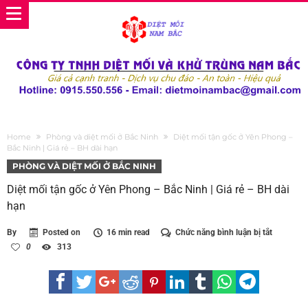
Home
Phòng và diệt mối ở Bắc Ninh
Diệt mối tận gốc ở Yên Phong –
Bắc Ninh | Giá rẻ – BH dài hạn
PHÒNG VÀ DIỆT MỐI Ở BẮC NINH
Diệt mối tận gốc ở Yên Phong – Bắc Ninh | Giá rẻ – BH dài
hạn
ở
By
Posted on
16 min read
Chức năng bình luận bị tắt
Diệt
0
313
mối
tận
gốc
ở
Yên