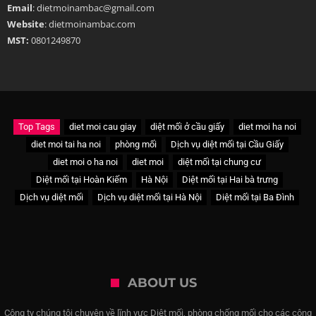
Email
: dietmoinambac@gmail.com
Website
: dietmoinambac.com
MST:
0801249870
Top Tags
diet moi cau giay
diệt mối ở cầu giấy
diet moi ha noi
diet moi tai ha noi
phòng mối
Dịch vụ diệt mối tại Cầu Giấy
diet moi o ha noi
diet moi
diệt mối tại chung cư
Diệt mối tại Hoàn Kiếm
Hà Nội
Diệt mối tại Hai bà trưng
Dịch vụ diệt mối
Dịch vụ diệt mối tại Hà Nội
Diệt mối tại Ba Đình
ABOUT US
Công ty chúng tôi chuyên về lĩnh vực Diệt mối, phòng chống mối cho các công