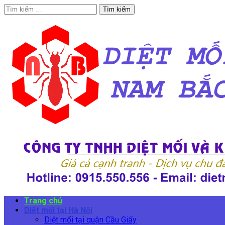
Tìm
kiếm
cho:
Trang chủ
Diệt mối tại Hà Nội
Diệt mối tại quận Cầu Giấy