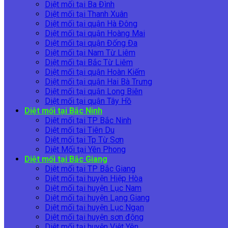
Diệt mối tại Ba Đình
Diệt mối tại Thanh Xuân
Diệt mối tại quận Hà Đông
Diệt mối tại quận Hoàng Mai
Diệt mối tại quận Đống Đa
Diệt mối tại Nam Từ Liêm
Diệt mối tại Bắc Từ Liêm
Diệt mối tại quận Hoàn Kiếm
Diệt mối tại quận Hai Bà Trưng
Diệt mối tại quận Long Biên
Diệt mối tại quận Tây Hồ
Diệt mối tại Bắc Ninh
Diệt mối tại TP Bắc Ninh
Diệt mối tại Tiên Du
Diệt mối tại Tp Từ Sơn
Diệt Mối tại Yên Phong
Diệt mối tại Bắc Giang
Diệt mối tại TP Bắc Giang
Diệt mối tại huyện Hiệp Hòa
Diệt mối tại huyện Lục Nam
Diệt mối tại huyện Lạng Giang
Diệt mối tại huyện Lục Ngạn
Diệt mối tại huyện sơn động
Diệt mối tại huyện Việt Yên