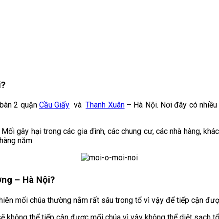
i?
 bàn 2 quận
Cầu Giấy
và
Thanh Xuân
– Hà Nội. Nơi đây có nhiều đ
Mối gây hại trong các gia đình, các chung cư, các nhà hàng, khá
 hàng năm.
ơng
– Hà Nội?
hiên mối chúa thường nằm rất sâu trong tổ vì vậy để tiếp cận đư
ẽ không thể tiếp cận được mối chúa vì vậy không thể diệt sạch tổ