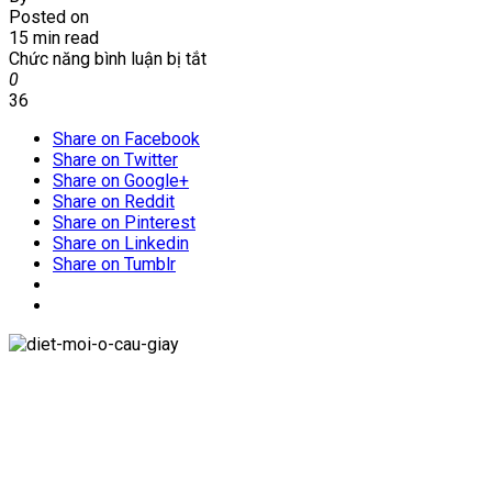
Posted on
15 min read
ở
Chức năng bình luận bị tắt
Dịch
0
vụ
36
diệt
Share on Facebook
mối
Share on Twitter
khu
Share on Google+
vực
Share on Reddit
đường
Share on Pinterest
Lê
Share on Linkedin
Văn
Share on Tumblr
Lương
–
Hà
Nội