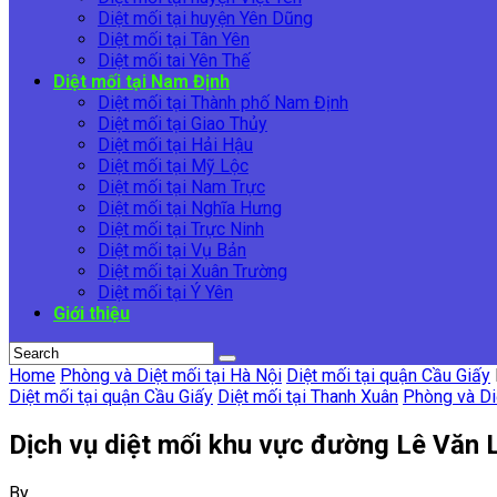
Diệt mối tại huyện Yên Dũng
Diệt mối tại Tân Yên
Diệt mối tai Yên Thế
Diệt mối tại Nam Định
Diệt mối tại Thành phố Nam Định
Diệt mối tại Giao Thủy
Diệt mối tại Hải Hậu
Diệt mối tại Mỹ Lộc
Diệt mối tại Nam Trực
Diệt mối tại Nghĩa Hưng
Diệt mối tại Trực Ninh
Diệt mối tại Vụ Bản
Diệt mối tại Xuân Trường
Diệt mối tại Ý Yên
Giới thiệu
Home
Phòng và Diệt mối tại Hà Nội
Diệt mối tại quận Cầu Giấy
Diệt mối tại quận Cầu Giấy
Diệt mối tại Thanh Xuân
Phòng và Di
Dịch vụ diệt mối khu vực đường Lê Văn 
By