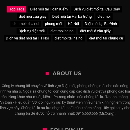
Top Tags
Diệt mối tại Hoàn Kiếm
Dịch vụ diệt mối tại Cầu Giấy
diet moi cau giay
Diệt mối tại Hai bà trưng
diet moi
diet moi o ha noi
phòng mối
Hà Nội
Diệt mối tại Ba Đình
Dịch vụ diệt mối
diet moi ha noi
diệt mối ở cầu giấy
Dịch vụ diệt mối tại Hà Nội
diet moi tai ha noi
diệt mối tại chung cư
ABOUT US
Công ty chúng tôi chuyên về lĩnh vực Diệt mối, phòng chống mối cho các công
trình và nhà ở. Ngoài ra chúng tôi còn cung cấp các dịch vụ diệt và phòng các loạ
côn trùng khác như muỗi, kiến... Phương châm của chúng tôi là: "Nhanh chóng -
An toàn - Hiệu quả". Với đội ngũ kỹ sư, kỹ thuật viên nhiều năm kinh nghiệm tron
lĩnh vực này. Chúng tôi là sự lựa chọn tốt nhất của khách hàng. Hãy gọi ngay ch
chúng tôi để được hỗ trợ nhanh nhất: 0915.550.556 (Mr.Công).