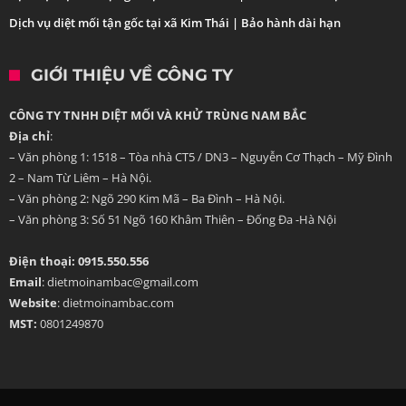
Dịch vụ diệt mối tận gốc tại xã Kim Thái | Bảo hành dài hạn
GIỚI THIỆU VỀ CÔNG TY
CÔNG TY TNHH DIỆT MỐI VÀ KHỬ TRÙNG NAM BẮC
Địa chỉ
:
– Văn phòng 1: 1518 – Tòa nhà CT5 / DN3 – Nguyễn Cơ Thạch – Mỹ Đình
2 – Nam Từ Liêm – Hà Nội.
– Văn phòng 2: Ngõ 290 Kim Mã – Ba Đình – Hà Nội.
– Văn phòng 3: Số 51 Ngõ 160 Khâm Thiên – Đống Đa -Hà Nội
Điện thoại: 0915.550.556
Email
: dietmoinambac@gmail.com
Website
: dietmoinambac.com
MST:
0801249870