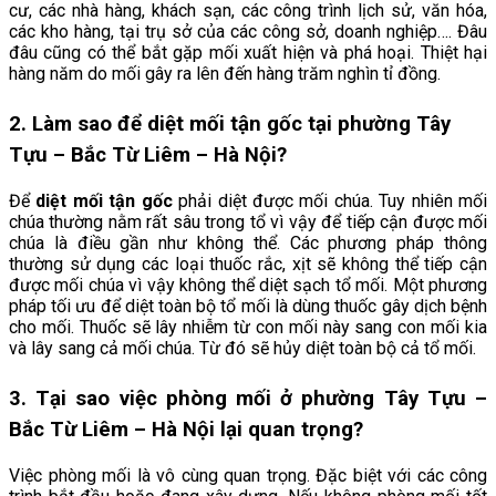
cư, các nhà hàng, khách sạn, các công trình lịch sử, văn hóa,
các kho hàng, tại trụ sở của các công sở, doanh nghiệp…. Đâu
đâu cũng có thể bắt gặp mối xuất hiện và phá hoại. Thiệt hại
hàng năm do mối gây ra lên đến hàng trăm nghìn tỉ đồng.
2. Làm sao để diệt mối tận gốc tại phường Tây
Tựu – Bắc Từ Liêm – Hà Nội?
Để
diệt mối tận gốc
phải diệt được mối chúa. Tuy nhiên mối
chúa thường nằm rất sâu trong tổ vì vậy để tiếp cận được mối
chúa là điều gần như không thể. Các phương pháp thông
thường sử dụng các loại thuốc rắc, xịt sẽ không thể tiếp cận
được mối chúa vì vậy không thể diệt sạch tổ mối. Một phương
pháp tối ưu để diệt toàn bộ tổ mối là dùng thuốc gây dịch bệnh
cho mối. Thuốc sẽ lây nhiễm từ con mối này sang con mối kia
và lây sang cả mối chúa. Từ đó sẽ hủy diệt toàn bộ cả tổ mối.
3. Tại sao việc phòng mối ở phường Tây Tựu –
Bắc Từ Liêm – Hà Nội lại quan trọng?
Việc phòng mối là vô cùng quan trọng. Đặc biệt với các công