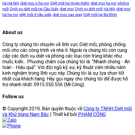
tại Hà Nội
diet moi o ha noi
Diệt mối tại Hoàn Kiếm
diet moi ha noi
phòng
mối
Dịch vụ diệt mối tại Cầu Giấy
diet moi
Dịch vụ diệt mối
Hà Nội
diet moi
tai ha noi
diệt mối ở cầu giấy
diet moi cau giay
Diệt mối tại Ba Đình
About us
Công ty chúng tôi chuyên về lĩnh vực Diệt mối, phòng chống
mối cho các công trình và nhà ở. Ngoài ra chúng tôi còn cung
cấp các dịch vụ diệt và phòng các loại côn trùng khác như
muỗi, kiến... Phương châm của chúng tôi là: "Nhanh chóng - An
toàn - Hiệu quả". Với đội ngũ kỹ sư, kỹ thuật viên nhiều năm
kinh nghiệm trong lĩnh vực này. Chúng tôi là sự lựa chọn tốt
nhất của khách hàng. Hãy gọi ngay cho chúng tôi để được hỗ
trợ nhanh nhất: 0915.550.556 (Mr.Công).
Follow us
© Copyright 2019, Bản quyền thuộc về
Công ty TNHH Diệt mối
và Khử trùng Nam Bắc
| Thiết kế bởi
PHẠM CÔNG