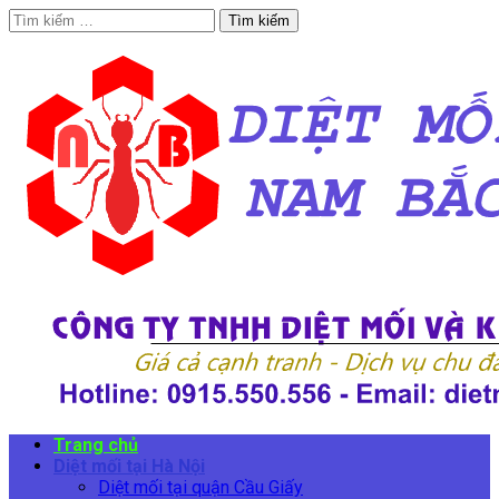
Tìm
kiếm
cho:
Trang chủ
Diệt mối tại Hà Nội
Diệt mối tại quận Cầu Giấy