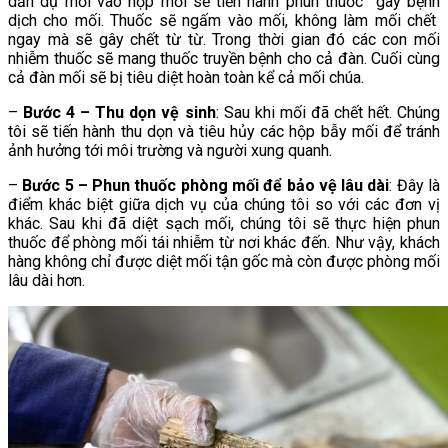
dẫn dụ mối vào hộp mồi sẽ tiến hành phun thuốc gây bệnh
dịch cho mối. Thuốc sẽ ngấm vào mối, không làm mối chết
ngay mà sẽ gây chết từ từ. Trong thời gian đó các con mối
nhiễm thuốc sẽ mang thuốc truyền bệnh cho cả đàn. Cuối cùng
cả đàn mối sẽ bị tiêu diệt hoàn toàn kể cả mối chúa.
–
Bước 4 – Thu dọn vệ sinh
: Sau khi mối đã chết hết. Chúng
tôi sẽ tiến hành thu dọn và tiêu hủy các hộp bẫy mối để tránh
ảnh hưởng tới môi trường và người xung quanh.
–
Bước 5 – Phun thuốc phòng mối để bảo vệ lâu dài
: Đây là
điểm khác biệt giữa dịch vụ của chúng tôi so với các đơn vị
khác. Sau khi đã diệt sạch mối, chúng tôi sẽ thực hiện phun
thuốc để phòng mối tái nhiễm từ nơi khác đến. Như vậy, khách
hàng không chỉ được diệt mối tận gốc mà còn được phòng mối
lâu dài hơn.