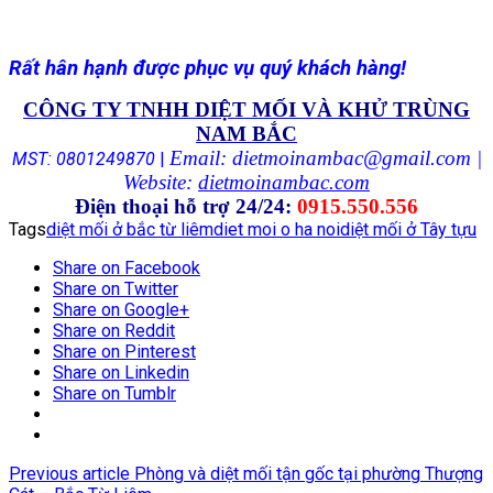
Rất hân hạnh được phục vụ quý khách hàng!
CÔNG TY TNHH DIỆT MỐI VÀ KHỬ TRÙNG
NAM BẮC
Email: dietmoinambac@gmail.com |
MST: 0801249870
|
Website:
dietmoinambac.com
Điện thoại hỗ trợ 24/24:
0915.550.556
Tags
diệt mối ở bắc từ liêm
diet moi o ha noi
diệt mối ở Tây tựu
Share on Facebook
Share on Twitter
Share on Google+
Share on Reddit
Share on Pinterest
Share on Linkedin
Share on Tumblr
Previous article
Phòng và diệt mối tận gốc tại phường Thượng