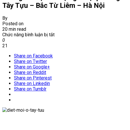
Tây Tựu – Bắc Từ Liêm – Hà Nội
By
Posted on
20 min read
ở
Chức năng bình luận bị tắt
Phòng
0
và
21
diệt
Share on Facebook
mối
Share on Twitter
tận
Share on Google+
gốc
Share on Reddit
tại
Share on Pinterest
phường
Share on Linkedin
Tây
Share on Tumblr
Tựu
–
Bắc
Từ
Liêm
–
Hà
Nội