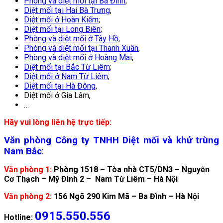
Phòng và diệt mối tại Ba Đình
;
Diệt mối tại Hai Bà Trưng
,
Diệt mối ở Hoàn Kiếm
;
Diệt mối tại L
ong Biên
;
Phòng và diệt mối ở Tây Hồ
;
Phòng và diệt mối tại T
hanh Xuân
,
Phòng và diệt mối ở Hoàng Mai
;
Diệt mối tại Bắc Từ Liêm
;
Diệt mối ở Nam Từ Liêm
;
Diệt mối tại Hà Đông
,
Diệt mối ở Gia Lâm,
…
Hãy vui lòng liên hệ trực tiếp:
Văn phòng Công ty TNHH Diệt mối và khử trùng
Nam Bắc
:
Văn phòng 1:
Phòng 1518 – Tòa nhà CT5/DN3 – Nguyễn
Cơ Thạch – Mỹ Đình 2 – Nam Từ Liêm – Hà Nội
Văn phòng 2:
156 Ngõ 290 Kim Mã – Ba Đình – Hà Nội
0915.550.556
Hotline: