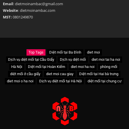
Email
: dietmoinambac@gmail.com
Website
: dietmoinambac.com
MST:
0801249870
Top Tags
Diệt mối tại Ba Đình
diet moi
Dịch vụ diệt mối tại Cầu Giấy
Dịch vụ diệt mối
diet moi tai ha noi
Hà Nội
Diệt mối tại Hoàn Kiếm
diet moi ha noi
phòng mối
diệt mối ở cầu giấy
diet moi cau giay
Diệt mối tại Hai bà trưng
diet moi o ha noi
Dịch vụ diệt mối tại Hà Nội
diệt mối tại chung cư