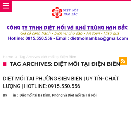
Home
Tag Archives: diệt mối tại Điện Biên
TAG ARCHIVES: DIỆT MỐI TẠI ĐIỆN BIÊN
DIỆT MỐI TẠI PHƯỜNG ĐIỆN BIÊN | UY TÍN- CHẤT
LƯỢNG | HOTLINE: 0915.550.556
By
in :
Diệt mối tại Ba Đình
,
Phòng và Diệt mối tại Hà Nội