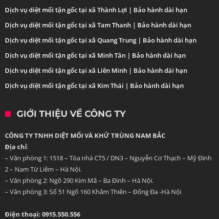
Dịch vụ diệt mối tận gốc tại xã Thành Lợi | Bảo hành dài hạn
Dịch vụ diệt mối tận gốc tại xã Tam Thanh | Bảo hành dài hạn
Dịch vụ diệt mối tận gốc tại xã Quang Trung | Bảo hành dài hạn
Dịch vụ diệt mối tận gốc tại xã Minh Tân | Bảo hành dài hạn
Dịch vụ diệt mối tận gốc tại xã Liên Minh | Bảo hành dài hạn
Dịch vụ diệt mối tận gốc tại xã Kim Thái | Bảo hành dài hạn
GIỚI THIỆU VỀ CÔNG TY
CÔNG TY TNHH DIỆT MỐI VÀ KHỬ TRÙNG NAM BẮC
Địa chỉ
:
– Văn phòng 1: 1518 – Tòa nhà CT5 / DN3 – Nguyễn Cơ Thạch – Mỹ Đình
2 – Nam Từ Liêm – Hà Nội.
– Văn phòng 2: Ngõ 290 Kim Mã – Ba Đình – Hà Nội.
– Văn phòng 3: Số 51 Ngõ 160 Khâm Thiên – Đống Đa -Hà Nội
Điện thoại: 0915.550.556