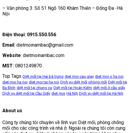
– Văn phòng 3: Số 51 Ngõ 160 Khâm Thiên – Đống Đa -Hà
Nội
Điện thoại: 0915.550.556
Email
: dietmoinambac@gmail.com
Website
: dietmoinambac.com
MST:
0801249870
Top Tags
Diệt mối tại Hai bà trưng
diet moi cau giay
diet moi o ha noi
diet moi ha noi
diet moi tai ha noi
Dịch vụ diệt mối
phòng mối
Diệt mối tại
Ba Đình
diệt mối tại chung cư
Diệt mối tại Hoàn Kiếm
diệt mối ở cầu giấy
Dịch vụ diệt mối tại Cầu Giấy
diet moi
Hà Nội
Dịch vụ diệt mối tại Hà Nội
About us
Công ty chúng tôi chuyên về lĩnh vực Diệt mối, phòng chống
mối cho các công trình và nhà ở. Ngoài ra chúng tôi còn cung