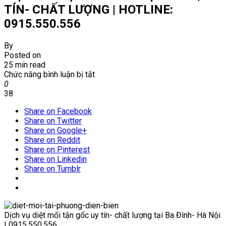
TÍN- CHẤT LƯỢNG | HOTLINE:
0915.550.556
By
Posted on
25 min read
ở
Chức năng bình luận bị tắt
DIỆT
0
MỐI
38
TẠI
Share on Facebook
PHƯỜNG
Share on Twitter
ĐIỆN
Share on Google+
BIÊN
Share on Reddit
|
Share on Pinterest
UY
Share on Linkedin
TÍN-
Share on Tumblr
CHẤT
LƯỢNG
|
HOTLINE:
0915.550.556
Dịch vụ diệt mối tận gốc uy tín- chất lượng tại Ba Đình- Hà Nội
| 0915.550.556