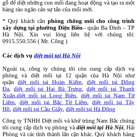
gỗ để diệt những con mối đang hoạt động và tạo ra một
hàng rào ngăn cản sự tấn của mối mới.
* Quý khách cần
phòng chống mối cho công trình
xây dựng tại phường Điện Biên
– quận Ba Đình – TP
Hà Nội. Xin vui lòng liên hệ với chúng tôi:
0915.550.556 ( Mr. Công )
Các dịch vụ
diệt mối tại Hà Nội
Ngoài ra, công ty chúng tôi còn cung cấp dịch vụ
phòng và diệt mối tại 12 quận của Hà Nội như
quận
diệt mối tại Hoàn Kiếm
,
diệt mối tại Đống
Đa
,
diệt mối tại Hai Bà Trưng
,
diệt mối tại Thanh
Xuân
,
diệt mối tại Long Biên
,
diệt mối tại Nam Từ
Liêm
,
diệt mối tại Bắc Từ Liêm
,
diệt mối tại Tây
Hồ
,
diệt mối tại Cầu Giấy
,
diệt mối tại Hà Đông
Công ty TNHH Diệt mối và khử trùng Nam Bắc chúng
tôi cung cấp dịch vụ phòng và
diệt mối tại Hà Nội
, Hải
Phòng và các tỉnh thành lân cận khác. Quý khách hàng