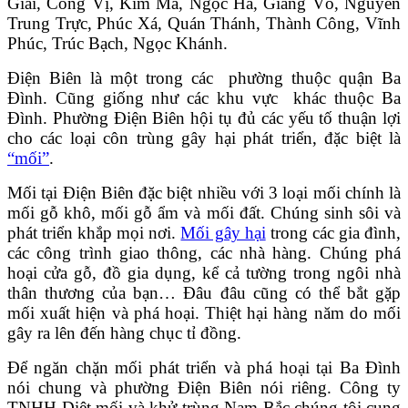
Giai, Cống Vị, Kim Mã, Ngọc Hà, Giảng Võ, Nguyễn
Trung Trực, Phúc Xá, Quán Thánh, Thành Công, Vĩnh
Phúc, Trúc Bạch, Ngọc Khánh.
Điện Biên là một trong các phường thuộc quận Ba
Đình. Cũng giống như các khu vực khác thuộc Ba
Đình. Phường Điện Biên hội tụ đủ các yếu tố thuận lợi
cho các loại côn trùng gây hại phát triển, đặc biệt là
“mối”
.
Mối tại Điện Biên đặc biệt nhiều với 3 loại mối chính là
mối gỗ khô, mối gỗ ẩm và mối đất. Chúng sinh sôi và
phát triển khắp mọi nơi.
Mối gây hại
trong các gia đình,
các công trình giao thông, các nhà hàng. Chúng phá
hoại cửa gỗ, đồ gia dụng, kể cả tường trong ngôi nhà
thân thương của bạn… Đâu đâu cũng có thể bắt gặp
mối xuất hiện và phá hoại. Thiệt hại hàng năm do mối
gây ra lên đến hàng chục tỉ đồng.
Để ngăn chặn mối phát triển và phá hoại tại Ba Đình
nói chung và phường Điện Biên nói riêng. Công ty
TNHH Diệt mối và khử trùng Nam Bắc chúng tôi cung