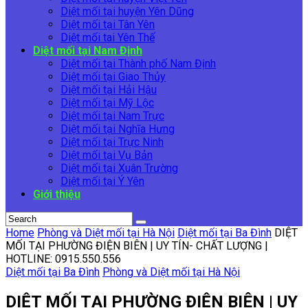
Diệt mối tại huyện Yên Dũng
Diệt mối tại Tân Yên
Diệt mối tai Yên Thế
Diệt mối tại Nam Định
Diệt mối tại Thành phố Nam Định
Diệt mối tại Giao Thủy
Diệt mối tại Hải Hậu
Diệt mối tại Mỹ Lộc
Diệt mối tại Nam Trực
Diệt mối tại Nghĩa Hưng
Diệt mối tại Trực Ninh
Diệt mối tại Vụ Bản
Diệt mối tại Xuân Trường
Diệt mối tại Ý Yên
Giới thiệu
Home
Phòng và Diệt mối tại Hà Nội
Diệt mối tại Ba Đình
DIỆT
MỐI TẠI PHƯỜNG ĐIỆN BIÊN | UY TÍN- CHẤT LƯỢNG |
HOTLINE: 0915.550.556
Diệt mối tại Ba Đình
Phòng và Diệt mối tại Hà Nội
DIỆT MỐI TẠI PHƯỜNG ĐIỆN BIÊN | UY