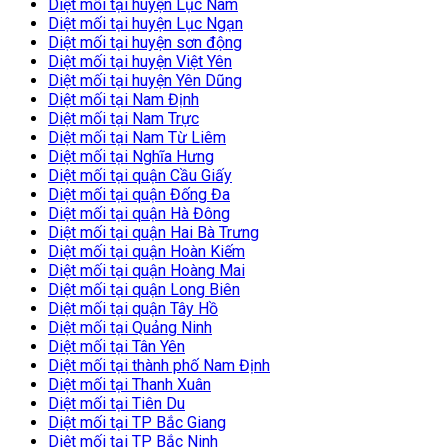
Diệt mối tại huyện Lục Nam
Diệt mối tại huyện Lục Ngạn
Diệt mối tại huyện sơn động
Diệt mối tại huyện Việt Yên
Diệt mối tại huyện Yên Dũng
Diệt mối tại Nam Định
Diệt mối tại Nam Trực
Diệt mối tại Nam Từ Liêm
Diệt mối tại Nghĩa Hưng
Diệt mối tại quận Cầu Giấy
Diệt mối tại quận Đống Đa
Diệt mối tại quận Hà Đông
Diệt mối tại quận Hai Bà Trưng
Diệt mối tại quận Hoàn Kiếm
Diệt mối tại quận Hoàng Mai
Diệt mối tại quận Long Biên
Diệt mối tại quận Tây Hồ
Diệt mối tại Quảng Ninh
Diệt mối tại Tân Yên
Diệt mối tại thành phố Nam Định
Diệt mối tại Thanh Xuân
Diệt mối tại Tiên Du
Diệt mối tại TP Bắc Giang
Diệt mối tại TP Bắc Ninh