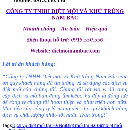
hotline:
0915.550.556
CÔNG TY TNHH DIỆT MỐI VÀ KHỬ TRÙNG
NAM BẮC
Nhanh chóng – An toàn – Hiệu quả
Điện thoại hỗ trợ:
0915.550.556
Website: dietmoinambac.com
Lời tri ân khách hàng:
“
Công ty TNHH Diệt mối và Khử trùng Nam Bắc cảm
ơn quý khách hàng đã tin tưởng và sử dụng các dịch vụ
diệt mối của chúng tôi. Chúng tôi rất vui vì đã cung
cấp dịch vụ mà bạn đang tìm kiếm. Và đây là động lực
để công ty chúng tôi hoàn thiện và phát triển hơn nữa.
Mục tiêu của công ty là mang đến cho quý khách hàng
dịch vụ chất
l
ượng
nhất- tốt nhất. Trân trọng!”
Tags
Dịch vụ diệt mối tại Hà Nội
Diệt mối tại Ba Đình
diệt mối