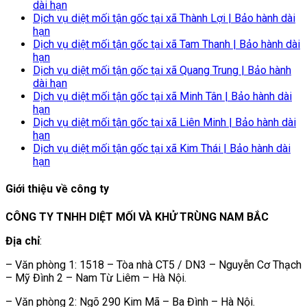
dài hạn
Dịch vụ diệt mối tận gốc tại xã Thành Lợi | Bảo hành dài
hạn
Dịch vụ diệt mối tận gốc tại xã Tam Thanh | Bảo hành dài
hạn
Dịch vụ diệt mối tận gốc tại xã Quang Trung | Bảo hành
dài hạn
Dịch vụ diệt mối tận gốc tại xã Minh Tân | Bảo hành dài
hạn
Dịch vụ diệt mối tận gốc tại xã Liên Minh | Bảo hành dài
hạn
Dịch vụ diệt mối tận gốc tại xã Kim Thái | Bảo hành dài
hạn
Giới thiệu về công ty
CÔNG TY TNHH DIỆT MỐI VÀ KHỬ TRÙNG NAM BẮC
Địa chỉ
:
– Văn phòng 1: 1518 – Tòa nhà CT5 / DN3 – Nguyễn Cơ Thạch
– Mỹ Đình 2 – Nam Từ Liêm – Hà Nội.
– Văn phòng 2: Ngõ 290 Kim Mã – Ba Đình – Hà Nội.