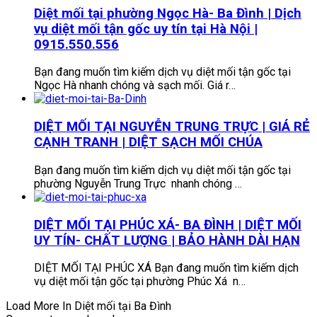
Diệt mối tại phường Ngọc Hà- Ba Đình | Dịch
vụ diệt mối tận gốc uy tín tại Hà Nội |
0915.550.556
Bạn đang muốn tìm kiếm dịch vụ diệt mối tận gốc tại
Ngọc Hà nhanh chóng và sạch mối. Giá r…
DIỆT MỐI TẠI NGUYỄN TRUNG TRỰC | GIÁ RẺ
CẠNH TRANH | DIỆT SẠCH MỐI CHÚA
Bạn đang muốn tìm kiếm dịch vụ diệt mối tận gốc tại
phường Nguyễn Trung Trực nhanh chóng …
DIỆT MỐI TẠI PHÚC XÁ- BA ĐÌNH | DIỆT MỐI
UY TÍN- CHẤT LƯỢNG | BẢO HÀNH DÀI HẠN
DIỆT MỐI TẠI PHÚC XÁ Bạn đang muốn tìm kiếm dịch
vụ diệt mối tận gốc tại phường Phúc Xá n…
Load More In Diệt mối tại Ba Đình