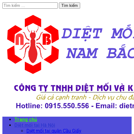
Tìm
kiếm
cho:
Trang chủ
Diệt mối tại Hà Nội
Diệt mối tại quận Cầu Giấy