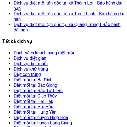
Dịch vụ diệt mối tận gốc tại xã Thành Lợi | Bảo hành dài
hạn
Dịch vụ diệt mối tận gốc tại xã Tam Thanh | Bảo hành dài
hạn
Dịch vụ diệt mối tận gốc tại xã Quang Trung | Bảo hành
dài hạn
Tất cả dịch vụ
Danh sách khách hàng diệt mối
Dịch vụ diệt gián
Dịch vụ diệt muỗi
Dịch vụ khử trùng
Diệt côn trùng
Diệt mối tại Ba Đình
Diệt mối tại Bắc Giang
Diệt mối tại Bắc Từ Liêm
Diệt mối tại Giao Thủy
Diệt mối tại Hải Hậu
Diệt mối tại Hải Hậu
Diệt mối tại Hưng Yên
Diệt mối tại huyện Hiệp Hòa
Diệt mối tại huyện Lạng Giang