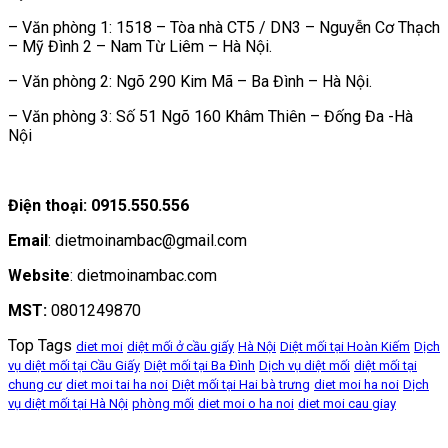
– Văn phòng 1: 1518 – Tòa nhà CT5 / DN3 – Nguyễn Cơ Thạch
– Mỹ Đình 2 – Nam Từ Liêm – Hà Nội.
– Văn phòng 2: Ngõ 290 Kim Mã – Ba Đình – Hà Nội.
– Văn phòng 3: Số 51 Ngõ 160 Khâm Thiên – Đống Đa -Hà
Nội
Điện thoại: 0915.550.556
Email
: dietmoinambac@gmail.com
Website
: dietmoinambac.com
MST:
0801249870
Top Tags
diet moi
diệt mối ở cầu giấy
Hà Nội
Diệt mối tại Hoàn Kiếm
Dịch
vụ diệt mối tại Cầu Giấy
Diệt mối tại Ba Đình
Dịch vụ diệt mối
diệt mối tại
chung cư
diet moi tai ha noi
Diệt mối tại Hai bà trưng
diet moi ha noi
Dịch
vụ diệt mối tại Hà Nội
phòng mối
diet moi o ha noi
diet moi cau giay