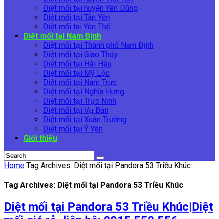
Diệt mối tại huyện Yên Dũng
Diệt mối tại Tân Yên
Diệt mối tai Yên Thế
Diệt mối tại Nam Định
Diệt mối tại Thành phố Nam Định
Diệt mối tại Giao Thủy
Diệt mối tại Hải Hậu
Diệt mối tại Mỹ Lộc
Diệt mối tại Nam Trực
Diệt mối tại Nghĩa Hưng
Diệt mối tại Trực Ninh
Diệt mối tại Vụ Bản
Diệt mối tại Xuân Trường
Diệt mối tại Ý Yên
Giới thiệu
Home
Tag Archives: Diệt mối tại Pandora 53 Triều Khúc
Tag Archives: Diệt mối tại Pandora 53 Triều Khúc
Diệt mối tại Pandora 53 Triều Khúc|Diệt