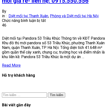
mối giá rẻ- liên hệ: 0915.550.556
By
in :
Diệt mối tại Thanh Xuân
,
Phòng và Diệt mối tại Hà Nội
ở
Chức năng bình luận bị tắt
Diệt
46
mối
tại
Diệt mối tại Pandora 53 Triều Khúc Thông tin về KĐT Pandora
Pandora
Khu đô thị mới pandora số 53 Triều Khúc, phường Thanh Xuân
53
Nam, quận Thanh Xuân, TP. Hà Nội. Tổng diện tích 41.648 m²
Triều
gồm quần thể cây xanh, chung cư, trường học và điểm nhấn là
Khúc|Diệt
khu liền kề. Pandora 53 Triều Khúc là một dự án …
mối
giá
Read More
rẻ-
liên
Hỗ trợ khách hàng
hệ:
0915.550.556
Tìm
kiếm
cho:
Bài viết gần đây