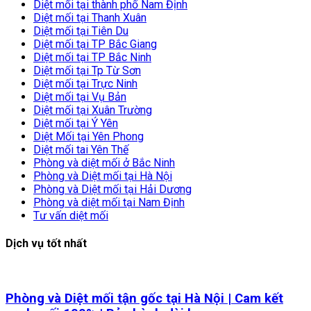
Diệt mối tại thành phố Nam Định
Diệt mối tại Thanh Xuân
Diệt mối tại Tiên Du
Diệt mối tại TP Bắc Giang
Diệt mối tại TP Bắc Ninh
Diệt mối tại Tp Từ Sơn
Diệt mối tại Trực Ninh
Diệt mối tại Vụ Bản
Diệt mối tại Xuân Trường
Diệt mối tại Ý Yên
Diệt Mối tại Yên Phong
Diệt mối tai Yên Thế
Phòng và diệt mối ở Bắc Ninh
Phòng và Diệt mối tại Hà Nội
Phòng và Diệt mối tại Hải Dương
Phòng và diệt mối tại Nam Định
Tư vấn diệt mối
Dịch vụ tốt nhất
Phòng và Diệt mối tận gốc tại Hà Nội | Cam kết