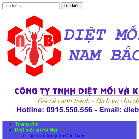
Tìm
kiếm
cho:
Trang chủ
Diệt mối tại Hà Nội
Diệt mối tại quận Cầu Giấy