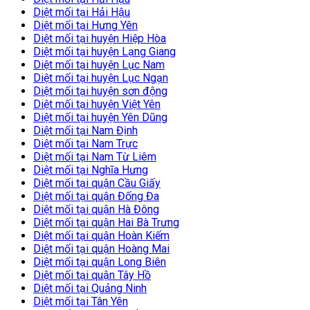
Diệt mối tại Hải Hậu
Diệt mối tại Hưng Yên
Diệt mối tại huyện Hiệp Hòa
Diệt mối tại huyện Lạng Giang
Diệt mối tại huyện Lục Nam
Diệt mối tại huyện Lục Ngạn
Diệt mối tại huyện sơn động
Diệt mối tại huyện Việt Yên
Diệt mối tại huyện Yên Dũng
Diệt mối tại Nam Định
Diệt mối tại Nam Trực
Diệt mối tại Nam Từ Liêm
Diệt mối tại Nghĩa Hưng
Diệt mối tại quận Cầu Giấy
Diệt mối tại quận Đống Đa
Diệt mối tại quận Hà Đông
Diệt mối tại quận Hai Bà Trưng
Diệt mối tại quận Hoàn Kiếm
Diệt mối tại quận Hoàng Mai
Diệt mối tại quận Long Biên
Diệt mối tại quận Tây Hồ
Diệt mối tại Quảng Ninh
Diệt mối tại Tân Yên