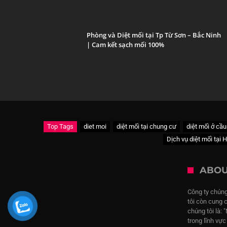
Phòng và Diệt mối tại Tp Từ Sơn – Bắc Ninh
| Cam kết sạch mối 100%
Top Tags
diet moi
diệt mối tại chung cư
diệt mối ở cầu
Dịch vụ diệt mối tại 
ABOU
Công ty chúng
tôi còn cung 
chúng tôi là: 
trong lĩnh vự