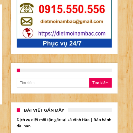
Tìm kiếm cho:
BÀI VIẾT GẦN ĐÂY
Dịch vụ diệt mối tận gốc tại xã Vĩnh Hào | Bảo hành
dài hạn