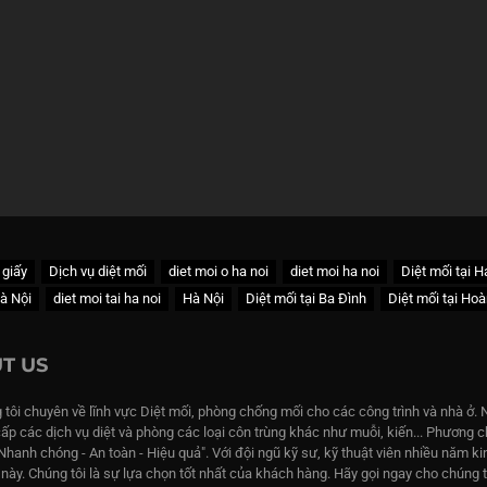
 giấy
Dịch vụ diệt mối
diet moi o ha noi
diet moi ha noi
Diệt mối tại H
Hà Nội
diet moi tai ha noi
Hà Nội
Diệt mối tại Ba Đình
Diệt mối tại Ho
T US
 tôi chuyên về lĩnh vực Diệt mối, phòng chống mối cho các công trình và nhà ở. 
cấp các dịch vụ diệt và phòng các loại côn trùng khác như muỗi, kiến... Phương
"Nhanh chóng - An toàn - Hiệu quả". Với đội ngũ kỹ sư, kỹ thuật viên nhiều năm k
c này. Chúng tôi là sự lựa chọn tốt nhất của khách hàng. Hãy gọi ngay cho chúng 