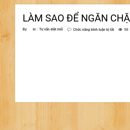
LÀM SAO ĐỂ NGĂN CHẶN
ở
By
in :
Tư vấn diệt mối
Chức năng bình luận bị tắt
50
LÀM
SAO
ĐỂ
NGĂN
CHẶN
MỐI
QUAY
TRỞ
LẠI?