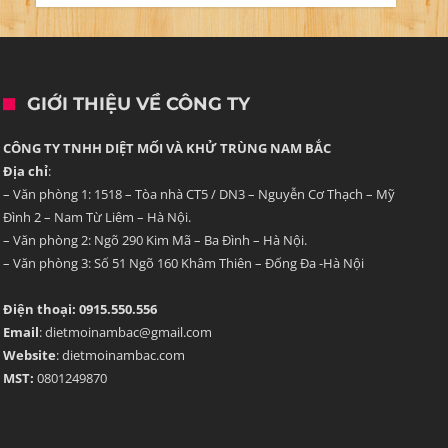
GIỚI THIỆU VỀ CÔNG TY
CÔNG TY TNHH DIỆT MỐI VÀ KHỬ TRÙNG NAM BẮC
Địa chỉ
:
– Văn phòng 1: 1518 – Tòa nhà CT5 / DN3 – Nguyễn Cơ Thạch – Mỹ
Đình 2 – Nam Từ Liêm – Hà Nội.
– Văn phòng 2: Ngõ 290 Kim Mã – Ba Đình – Hà Nội.
– Văn phòng 3: Số 51 Ngõ 160 Khâm Thiên – Đống Đa -Hà Nội
Điện thoại: 0915.550.556
Email
: dietmoinambac@gmail.com
Website
: dietmoinambac.com
MST:
0801249870