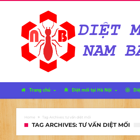
Trang chủ
Diệt mối tại Hà Nội
Diệ
Home
Tag Archives: tư vấn diệt mối
TAG ARCHIVES: TƯ VẤN DIỆT MỐI