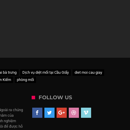
ai bà trưng
Dịch vụ diệt mối tại Cầu Giấy
diet moi cau giay
àn Kiếm
phòng mối
FOLLOW US
Ngoài ra chúng
 châm của
inh nghiệm
tôi để được hỗ