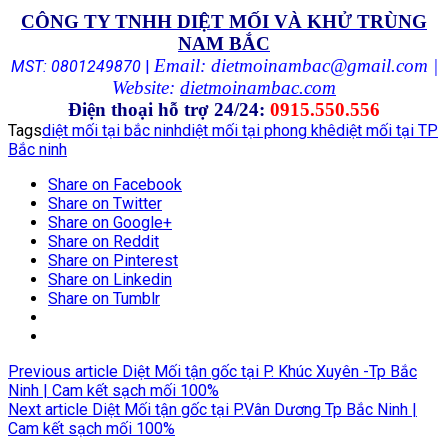
CÔNG TY TNHH DIỆT MỐI VÀ KHỬ TRÙNG
NAM BẮC
Email: dietmoinambac@gmail.com |
MST: 0801249870
|
Website:
dietmoinambac.com
Điện thoại hỗ trợ 24/24:
0915.550.556
Tags
diệt mối tại bắc ninh
diệt mối tại phong khê
diệt mối tại TP
Bắc ninh
Share on Facebook
Share on Twitter
Share on Google+
Share on Reddit
Share on Pinterest
Share on Linkedin
Share on Tumblr
Previous article
Diệt Mối tận gốc tại P. Khúc Xuyên -Tp Bắc
Ninh | Cam kết sạch mối 100%
Next article
Diệt Mối tận gốc tại P.Vân Dương Tp Bắc Ninh |
Cam kết sạch mối 100%