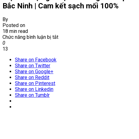
Bắc Ninh | Cam kết sạch mối 100%
By
Posted on
18 min read
ở
Chức năng bình luận bị tắt
Diệt
0
Mối
13
tận
Share on Facebook
gốc
Share on Twitter
tại
Share on Google+
P-
Share on Reddit
Phong
Share on Pinterest
Khê-
Share on Linkedin
Tp
Share on Tumblr
Bắc
Ninh
|
Cam
kết
sạch
mối
100%