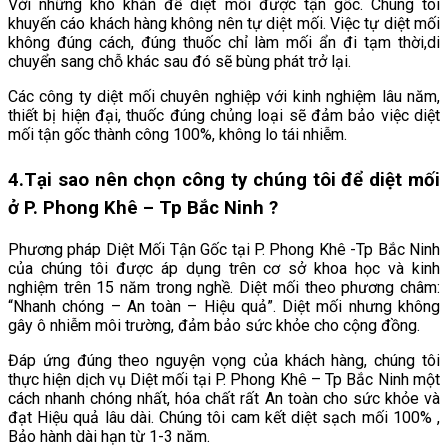
Với những khó khăn để diệt mối được tận gốc. Chúng tôi
khuyến cáo khách hàng không nên tự diệt mối. Việc tự diệt mối
không đúng cách, đúng thuốc chỉ làm mối ẩn đi tạm thời,di
chuyển sang chỗ khác sau đó sẽ bùng phát trở lại.
Các công ty diệt mối chuyên nghiệp với kinh nghiệm lâu năm,
thiết bị hiện đại, thuốc đúng chủng loại sẽ đảm bảo việc diệt
mối tận gốc thành công 100%, không lo tái nhiễm.
4.
Tại sao nên chọn công ty chúng tôi để diệt mối
ở P. Phong Khê – Tp Bắc Ninh
?
Phương pháp Diệt Mối Tận Gốc tại P. Phong Khê -Tp Bắc Ninh
của chúng tôi được áp dụng trên cơ sở khoa học và kinh
nghiệm trên 15 năm trong nghề. Diệt mối theo phương châm:
“Nhanh chóng – An toàn – Hiệu quả”. Diệt mối nhưng không
gây ô nhiễm môi trường, đảm bảo sức khỏe cho cộng đồng.
Đáp ứng đúng theo nguyện vọng của khách hàng, chúng tôi
thực hiện dịch vụ Diệt mối tại P. Phong Khê – Tp Bắc Ninh một
cách nhanh chóng nhất, hóa chất rất An toàn cho sức khỏe và
đạt Hiệu quả lâu dài. Chúng tôi cam kết diệt sạch mối 100% ,
Bảo hành dài hạn từ 1-3 năm.