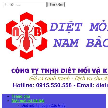
Tìm
kiếm
cho:
Trang chủ
Diệt mối tại Hà Nội
Diệt mối tại quận Cầu Giấy