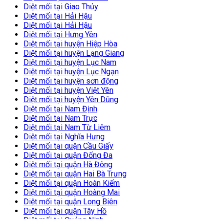
Diệt mối tại Giao Thủy
Diệt mối tại Hải Hậu
Diệt mối tại Hải Hậu
Diệt mối tại Hưng Yên
Diệt mối tại huyện Hiệp Hòa
Diệt mối tại huyện Lạng Giang
Diệt mối tại huyện Lục Nam
Diệt mối tại huyện Lục Ngạn
Diệt mối tại huyện sơn động
Diệt mối tại huyện Việt Yên
Diệt mối tại huyện Yên Dũng
Diệt mối tại Nam Định
Diệt mối tại Nam Trực
Diệt mối tại Nam Từ Liêm
Diệt mối tại Nghĩa Hưng
Diệt mối tại quận Cầu Giấy
Diệt mối tại quận Đống Đa
Diệt mối tại quận Hà Đông
Diệt mối tại quận Hai Bà Trưng
Diệt mối tại quận Hoàn Kiếm
Diệt mối tại quận Hoàng Mai
Diệt mối tại quận Long Biên
Diệt mối tại quận Tây Hồ