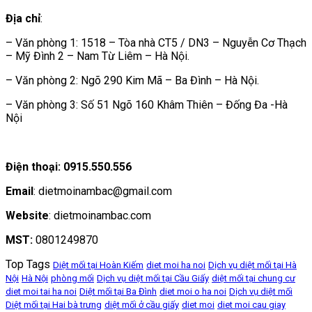
Địa chỉ
:
– Văn phòng 1: 1518 – Tòa nhà CT5 / DN3 – Nguyễn Cơ Thạch
– Mỹ Đình 2 – Nam Từ Liêm – Hà Nội.
– Văn phòng 2: Ngõ 290 Kim Mã – Ba Đình – Hà Nội.
– Văn phòng 3: Số 51 Ngõ 160 Khâm Thiên – Đống Đa -Hà
Nội
Điện thoại: 0915.550.556
Email
: dietmoinambac@gmail.com
Website
: dietmoinambac.com
MST:
0801249870
Top Tags
Diệt mối tại Hoàn Kiếm
diet moi ha noi
Dịch vụ diệt mối tại Hà
Nội
Hà Nội
phòng mối
Dịch vụ diệt mối tại Cầu Giấy
diệt mối tại chung cư
diet moi tai ha noi
Diệt mối tại Ba Đình
diet moi o ha noi
Dịch vụ diệt mối
Diệt mối tại Hai bà trưng
diệt mối ở cầu giấy
diet moi
diet moi cau giay