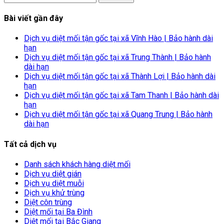
kiếm
cho:
Bài viết gần đây
Dịch vụ diệt mối tận gốc tại xã Vĩnh Hào | Bảo hành dài
hạn
Dịch vụ diệt mối tận gốc tại xã Trung Thành | Bảo hành
dài hạn
Dịch vụ diệt mối tận gốc tại xã Thành Lợi | Bảo hành dài
hạn
Dịch vụ diệt mối tận gốc tại xã Tam Thanh | Bảo hành dài
hạn
Dịch vụ diệt mối tận gốc tại xã Quang Trung | Bảo hành
dài hạn
Tất cả dịch vụ
Danh sách khách hàng diệt mối
Dịch vụ diệt gián
Dịch vụ diệt muỗi
Dịch vụ khử trùng
Diệt côn trùng
Diệt mối tại Ba Đình
Diệt mối tại Bắc Giang