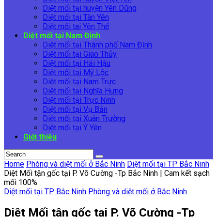
Diệt mối tại huyện Yên Dũng
Diệt mối tại Tân Yên
Diệt mối tai Yên Thế
Diệt mối tại Nam Định
Diệt mối tại Thành phố Nam Định
Diệt mối tại Giao Thủy
Diệt mối tại Hải Hậu
Diệt mối tại Mỹ Lộc
Diệt mối tại Nam Trực
Diệt mối tại Nghĩa Hưng
Diệt mối tại Trực Ninh
Diệt mối tại Vụ Bản
Diệt mối tại Xuân Trường
Diệt mối tại Ý Yên
Giới thiệu
Home
Phòng và diệt mối ở Bắc Ninh
Diệt mối tại TP Bắc Ninh
Diệt Mối tận gốc tại P. Võ Cường -Tp Bắc Ninh | Cam kết sạch
mối 100%
Diệt mối tại TP Bắc Ninh
Phòng và diệt mối ở Bắc Ninh
Diệt Mối tận gốc tại P. Võ Cường -Tp