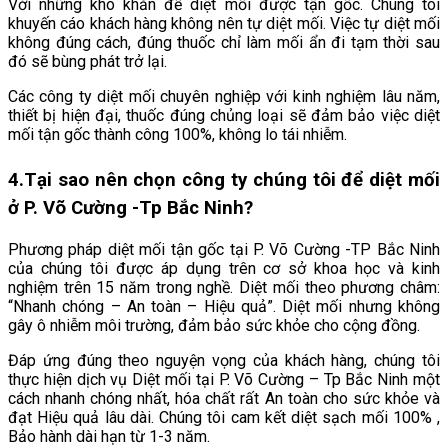
Với những khó khăn để diệt mối được tận gốc. Chúng tôi
khuyến cáo khách hàng không nên tự diệt mối. Việc tự diệt mối
không đúng cách, đúng thuốc chỉ làm mối ẩn đi tạm thời sau
đó sẽ bùng phát trở lại.
Các công ty diệt mối chuyên nghiệp với kinh nghiệm lâu năm,
thiết bị hiện đại, thuốc đúng chủng loại sẽ đảm bảo việc diệt
mối tận gốc thành công 100%, không lo tái nhiễm.
4.
Tại sao nên chọn công ty chúng tôi để diệt mối
ở P. Võ Cường -Tp Bắc Ninh
?
Phương pháp diệt mối tận gốc tại P. Võ Cường -TP Bắc Ninh
của chúng tôi được áp dụng trên cơ sở khoa học và kinh
nghiệm trên 15 năm trong nghề. Diệt mối theo phương châm:
“Nhanh chóng – An toàn – Hiệu quả”. Diệt mối nhưng không
gây ô nhiễm môi trường, đảm bảo sức khỏe cho cộng đồng.
Đáp ứng đúng theo nguyện vọng của khách hàng, chúng tôi
thực hiện dịch vụ Diệt mối tại P. Võ Cường – Tp Bắc Ninh một
cách nhanh chóng nhất, hóa chất rất An toàn cho sức khỏe và
đạt Hiệu quả lâu dài. Chúng tôi cam kết diệt sạch mối 100% ,
Bảo hành dài hạn từ 1-3 năm.