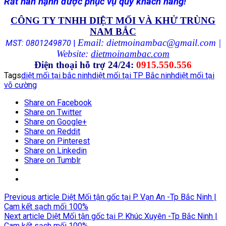
Rất hân hạnh được phục vụ quý khách hàng!
CÔNG TY TNHH DIỆT MỐI VÀ KHỬ TRÙNG
NAM BẮC
Email: dietmoinambac@gmail.com |
MST: 0801249870
|
Website:
dietmoinambac.com
Điện thoại hỗ trợ 24/24:
0915.550.556
Tags
diệt mối tại bắc ninh
diệt mối tại TP Bắc ninh
diệt mối tại
võ cường
Share on Facebook
Share on Twitter
Share on Google+
Share on Reddit
Share on Pinterest
Share on Linkedin
Share on Tumblr
Previous article
Diệt Mối tận gốc tại P. Vạn An -Tp Bắc Ninh |
Cam kết sạch mối 100%
Next article
Diệt Mối tận gốc tại P. Khúc Xuyên -Tp Bắc Ninh |
Cam kết sạch mối 100%