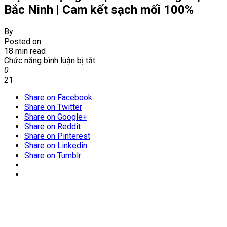
Bắc Ninh | Cam kết sạch mối 100%
By
Posted on
18 min read
ở
Chức năng bình luận bị tắt
Diệt
0
Mối
21
tận
Share on Facebook
gốc
Share on Twitter
tại
Share on Google+
P.
Share on Reddit
Võ
Share on Pinterest
Cường
Share on Linkedin
-
Share on Tumblr
Tp
Bắc
Ninh
|
Cam
kết
sạch
mối