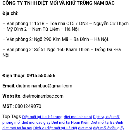
CÔNG TY TNHH DIỆT MỐI VÀ KHỬ TRÙNG NAM BẮC
Địa chỉ
:
– Văn phòng 1: 1518 – Tòa nhà CT5 / DN3 – Nguyễn Cơ Thạch
– Mỹ Đình 2 – Nam Từ Liêm – Hà Nội.
– Văn phòng 2: Ngõ 290 Kim Mã – Ba Đình – Hà Nội.
– Văn phòng 3: Số 51 Ngõ 160 Khâm Thiên – Đống Đa -Hà
Nội
Điện thoại: 0915.550.556
Email
: dietmoinambac@gmail.com
Website
: dietmoinambac.com
MST:
0801249870
Top Tags
Diệt mối tại Hai bà trưng
diet moi o ha noi
Dịch vụ diệt mối
phòng mối
diet moi cau giay
Diệt mối tại Hoàn Kiếm
Diệt mối tại Ba Đình
diet moi tai ha noi
Dịch vụ diệt mối tại Hà Nội
diet moi
diệt mối ở cầu giấy