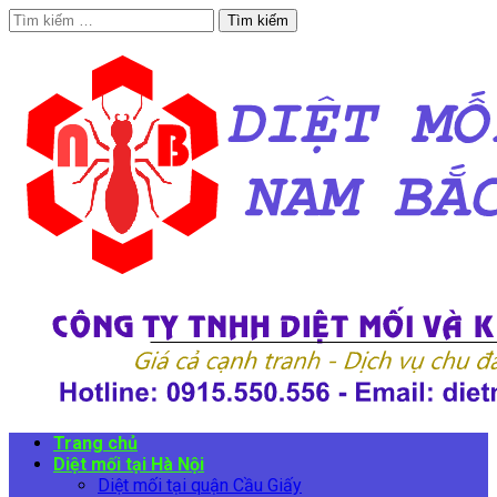
Tìm
kiếm
cho:
Trang chủ
Diệt mối tại Hà Nội
Diệt mối tại quận Cầu Giấy