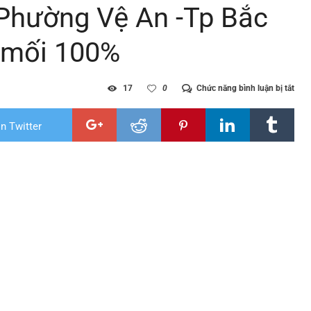
i Phường Vệ An -Tp Bắc
 mối 100%
ở
17
0
Chức năng bình luận bị tắt
Diệt
Mối
tận
n Twitter
gốc
tại
Phư
Vệ
An
-
Tp
Bắc
Ninh
|
Cam
kết
sạch
mối
100