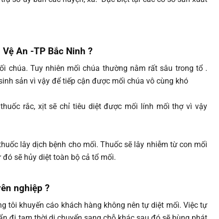
g Vệ An -TP Bắc Ninh
?
i chúa. Tuy nhiên mối chúa thường nằm rất sâu trong tổ .
sinh sản vì vậy để tiếp cận được mối chúa vô cùng khó
ốc rắc, xịt sẽ chỉ tiêu diệt được mối lính mối thợ vì vậy
thuốc lây dịch bệnh cho mối. Thuốc sẽ lây nhiễm từ con mối
đó sẽ hủy diệt toàn bộ cả tổ mối.
yên nghiệp ?
g tôi khuyến cáo khách hàng không nên tự diệt mối. Việc tự
ẩn đi tạm thời,di chuyển sang chỗ khác sau đó sẽ bùng phát