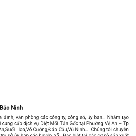
 Bắc Ninh
gia đình, văn phòng các công ty, công sở, ủy ban… Nhằm tạo
ôi cung cấp dịch vụ Diệt Mối Tận Gốc tại Phường Vệ An – Tp
An,Suối Hoa,Võ Cường,Đáp Cầu,Vũ Ninh…. Chúng tôi chuyên
 trụ sở ủy ban các huyện, xã. Đặc biệt tại các cơ sở sản xuất