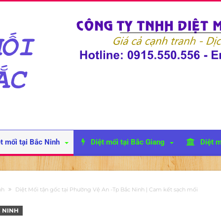
t mối tại Bắc Ninh
Diệt mối tại Bắc Giang
Diệt m
nh
Diệt Mối tận gốc tại Phường Vệ An -Tp Bắc Ninh | Cam kết sạch mối
C NINH