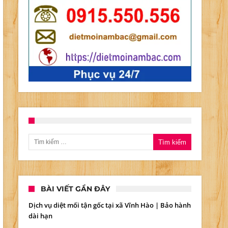
ờng
Tìm kiếm cho:
BÀI VIẾT GẦN ĐÂY
Dịch vụ diệt mối tận gốc tại xã Vĩnh Hào | Bảo hành
%
dài hạn