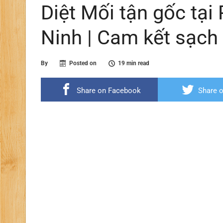
Diệt Mối tận gốc tạ
Ninh | Cam kết sạch
By
Posted on
19 min read
Share on Facebook
Share o