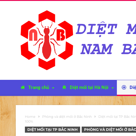
Trang chủ
Diệt mối tại Hà Nội
Diệ
Home
Phòng và diệt mối ở Bắc Ninh
Diệt mối tại TP Bắc Ni
100%
DIỆT MỐI TẠI TP BẮC NINH
PHÒNG VÀ DIỆT MỐI Ở BẮ