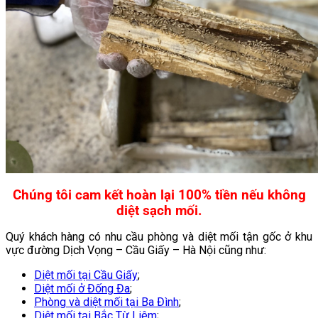
Chúng tôi cam kết hoàn lại 100% tiền nếu không
diệt sạch mối.
Quý khách hàng có nhu cầu phòng và diệt mối tận gốc ở khu
vực đường Dịch Vọng – Cầu Giấy – Hà Nội cũng như:
Diệt mối tại Cầu Giấy
;
Diệt mối ở Đống Đa
;
Phòng và diệt mối tại Ba Đình
;
Diệt mối tại Bắc Từ Liêm
;