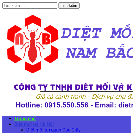
Tìm
kiếm
cho:
Trang chủ
Diệt mối tại Hà Nội
Diệt mối tại quận Cầu Giấy