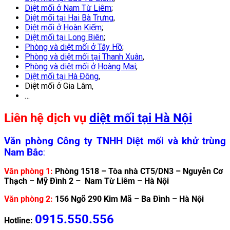
Diệt mối ở Nam Từ Liêm
;
Diệt mối tại Hai Bà Trưng
,
Diệt mối ở Hoàn Kiếm
;
Diệt mối tại L
ong Biên
;
Phòng và diệt mối ở Tây Hồ
;
Phòng và diệt mối tại T
hanh Xuân
,
Phòng và diệt mối ở Hoàng Mai
;
Diệt mối tại Hà Đông
,
Diệt mối ở Gia Lâm,
…
Liên hệ dịch vụ
diệt mối tại Hà Nội
Văn phòng Công ty TNHH Diệt mối và khử trùng
Nam Bắc
:
Văn phòng 1:
Phòng 1518 – Tòa nhà CT5/DN3 – Nguyễn Cơ
Thạch – Mỹ Đình 2 – Nam Từ Liêm – Hà Nội
Văn phòng 2:
156 Ngõ 290 Kim Mã – Ba Đình – Hà Nội
0915.550.556
Hotline: