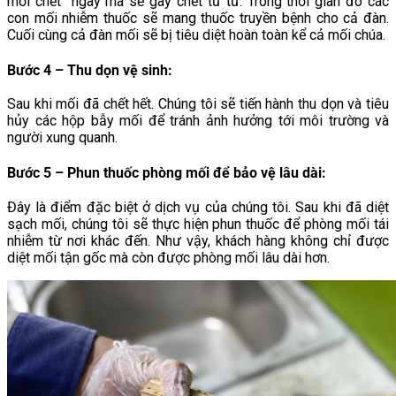
mối chết ngay mà sẽ gây chết từ từ. Trong thời gian đó các
con mối nhiễm thuốc sẽ mang thuốc truyền bệnh cho cả đàn.
Cuối cùng cả đàn mối sẽ bị tiêu diệt hoàn toàn kể cả mối chúa.
Bước 4 – Thu dọn vệ sinh
:
Sau khi mối đã chết hết. Chúng tôi sẽ tiến hành thu dọn và tiêu
hủy các hộp bẫy mối để tránh ảnh hưởng tới môi trường và
người xung quanh.
Bước 5 – Phun thuốc phòng mối để bảo vệ lâu dài
:
Đây là điểm đặc biệt ở dịch vụ của chúng tôi. Sau khi đã diệt
sạch mối, chúng tôi sẽ thực hiện phun thuốc để phòng mối tái
nhiễm từ nơi khác đến. Như vậy, khách hàng không chỉ được
diệt mối tận gốc mà còn được phòng mối lâu dài hơn.