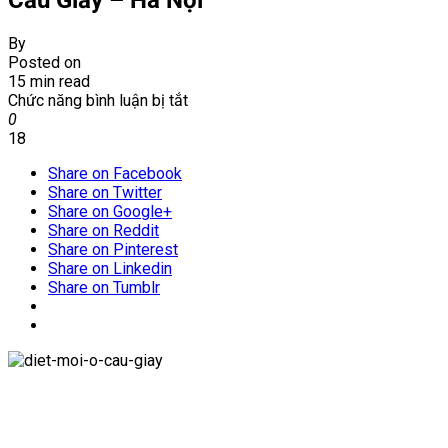
By
Posted on
15 min read
ở
Chức năng bình luận bị tắt
Diệt
0
mối
18
khu
Share on Facebook
vực
Share on Twitter
đường
Share on Google+
Dịch
Share on Reddit
Vọng
Share on Pinterest
–
Share on Linkedin
Cầu
Share on Tumblr
Giấy
–
Hà
Nội