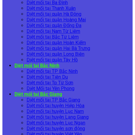
Diệt mối tại Ba Đình
Diệt mối tại Thanh Xuân
Diệt mối tại quận Hà Đông
Diệt mối tại quận Hoàng Mai
Diệt mối tại quận Đống Đa
Diệt mối tại Nam Từ Liêm
Diệt mối tại Bắc Từ Liêm
Diệt mối tại quận Hoàn Kiếm
Diệt mối tại quận Hai Bà Trưng
Diệt mối tại quận Long Biên
Diệt mối tại quận Tây Hồ
Diệt mối tại Bắc Ninh
Diệt mối tại TP Bắc Ninh
Diệt mối tại Tiên Du
Diệt mối tại Tp Từ Sơn
Diệt Mối tại Yên Phong
Diệt mối tại Bắc Giang
Diệt mối tại TP Bắc Giang
Diệt mối tại huyện Hiệp Hòa
Diệt mối tại huyện Lục Nam
Diệt mối tại huyện Lạng Giang
Diệt mối tại huyện Lục Ngạn
Diệt mối tại huyện sơn động
Diệt mối tại huyện Việt Yên