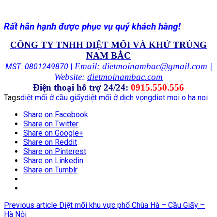
Rất hân hạnh được phục vụ quý khách hàng!
CÔNG TY TNHH DIỆT MỐI VÀ KHỬ TRÙNG
NAM BẮC
Email: dietmoinambac@gmail.com |
MST: 0801249870
|
Website:
dietmoinambac.com
Điện thoại hỗ trợ 24/24:
0915.550.556
Tags
diệt mối ở cầu giấy
diệt mối ở dịch vọng
diet moi o ha noi
Share on Facebook
Share on Twitter
Share on Google+
Share on Reddit
Share on Pinterest
Share on Linkedin
Share on Tumblr
Previous article
Diệt mối khu vực phố Chùa Hà – Cầu Giấy –
Hà Nội