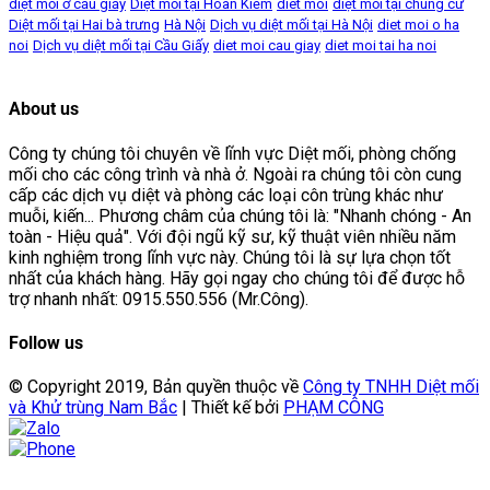
diệt mối ở cầu giấy
Diệt mối tại Hoàn Kiếm
diet moi
diệt mối tại chung cư
Diệt mối tại Hai bà trưng
Hà Nội
Dịch vụ diệt mối tại Hà Nội
diet moi o ha
noi
Dịch vụ diệt mối tại Cầu Giấy
diet moi cau giay
diet moi tai ha noi
About us
Công ty chúng tôi chuyên về lĩnh vực Diệt mối, phòng chống
mối cho các công trình và nhà ở. Ngoài ra chúng tôi còn cung
cấp các dịch vụ diệt và phòng các loại côn trùng khác như
muỗi, kiến... Phương châm của chúng tôi là: "Nhanh chóng - An
toàn - Hiệu quả". Với đội ngũ kỹ sư, kỹ thuật viên nhiều năm
kinh nghiệm trong lĩnh vực này. Chúng tôi là sự lựa chọn tốt
nhất của khách hàng. Hãy gọi ngay cho chúng tôi để được hỗ
trợ nhanh nhất: 0915.550.556 (Mr.Công).
Follow us
© Copyright 2019, Bản quyền thuộc về
Công ty TNHH Diệt mối
và Khử trùng Nam Bắc
| Thiết kế bởi
PHẠM CÔNG