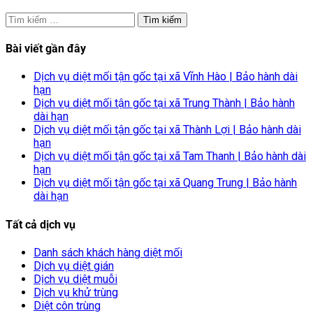
Tìm
kiếm
cho:
Bài viết gần đây
Dịch vụ diệt mối tận gốc tại xã Vĩnh Hào | Bảo hành dài
hạn
Dịch vụ diệt mối tận gốc tại xã Trung Thành | Bảo hành
dài hạn
Dịch vụ diệt mối tận gốc tại xã Thành Lợi | Bảo hành dài
hạn
Dịch vụ diệt mối tận gốc tại xã Tam Thanh | Bảo hành dài
hạn
Dịch vụ diệt mối tận gốc tại xã Quang Trung | Bảo hành
dài hạn
Tất cả dịch vụ
Danh sách khách hàng diệt mối
Dịch vụ diệt gián
Dịch vụ diệt muỗi
Dịch vụ khử trùng
Diệt côn trùng