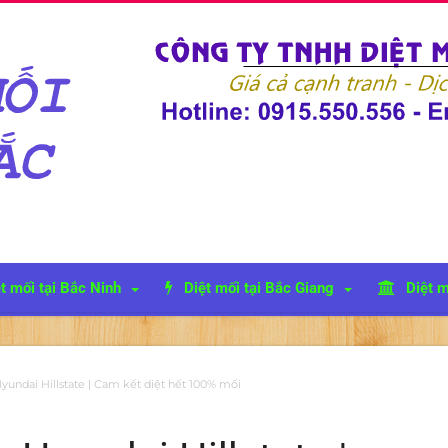
t mối tại Bắc Ninh
Diệt mối tại Bắc Giang
Diệt m
yundai Hillstate | Cam kết diệt hết 100% mối