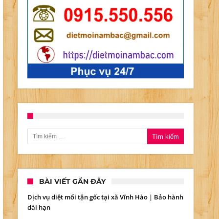
ng
ndai
tate
Tìm kiếm cho:
%
BÀI VIẾT GẦN ĐÂY
Dịch vụ diệt mối tận gốc tại xã Vĩnh Hào | Bảo hành
dài hạn