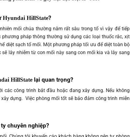
ư
Hyundai HillState
?
nhiên mối chúa thường nằm rất sâu trong tổ vì vậy để tiếp
 phương pháp thông thường sử dụng các loại thuốc rắc, xịt
hể diệt sạch tổ mối. Một phương pháp tối ưu để diệt toàn bộ
 sẽ lây nhiễm từ con mối này sang con mối kia và lây sang
dai HillState
lại quan trọng?
với các công trình bắt đầu hoặc đang xây dựng. Nếu không
i xây dựng. Việc phòng mối tốt sẽ bảo đảm công trình miễn
 ty chuyên nghiệp?
 mối. Chúng tôi khuyến cáo khách hàng không nên tự phòng