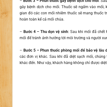
–
Bước 3 – Phun thuốc gây bệnh dịch cho mối
: Sa
gây bệnh dịch cho mối. Thuốc sẽ ngấm vào mối, k
gian đó các con mối nhiễm thuốc sẽ mang thuốc tru
hoàn toàn kể cả mối chúa.
–
Bước 4 – Thu dọn vệ sinh
: Sau khi mối đã chết 
mối để tránh ảnh hưởng tới môi trường và người xu
–
Bước 5 – Phun thuốc phòng mối để bảo vệ lâu d
các đơn vị khác. Sau khi đã diệt sạch mối, chúng 
khác đến. Như vậy, khách hàng không chỉ được diệ