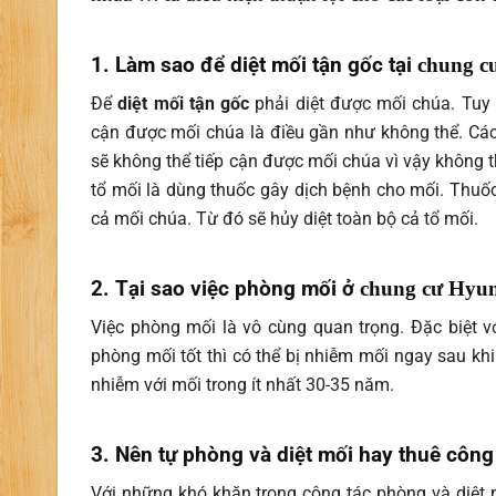
1. Làm sao để diệt mối tận gốc tại
chung c
Để
diệt mối tận gốc
phải diệt được mối chúa. Tuy 
cận được mối chúa là điều gần như không thể. Các
sẽ không thể tiếp cận được mối chúa vì vậy không t
tổ mối là dùng thuốc gây dịch bệnh cho mối. Thuốc
cả mối chúa. Từ đó sẽ hủy diệt toàn bộ cả tổ mối.
2. Tại sao việc phòng mối ở
chung cư
Hyun
Việc phòng mối là vô cùng quan trọng. Đặc biệt 
phòng mối tốt thì có thể bị nhiễm mối ngay sau kh
nhiễm với mối trong ít nhất 30-35 năm.
3. Nên tự phòng và diệt mối hay thuê công
Với những khó khăn trong công tác phòng và diệt