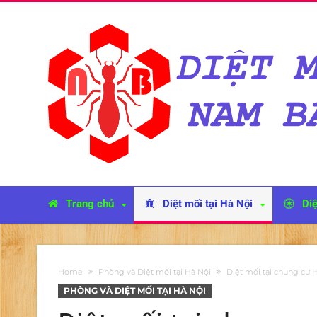
Trang chủ
Diệt mối tại Hà Nội
Diệ
Home
Phòng và Diệt mối tại Hà Nội
Diệt mối tại chung cư H
PHÒNG VÀ DIỆT MỐI TẠI HÀ NỘI