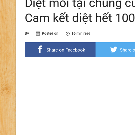
Diệt mối tại chung cư
Cam kết diệt hết 10
By
Posted on
16 min read
Share on Facebook
Share o