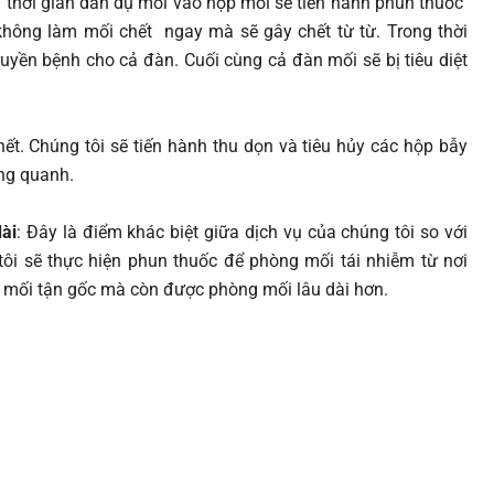
u thời gian dẫn dụ mối vào hộp mồi sẽ tiến hành phun thuốc
hông làm mối chết ngay mà sẽ gây chết từ từ. Trong thời
yền bệnh cho cả đàn. Cuối cùng cả đàn mối sẽ bị tiêu diệt
hết. Chúng tôi sẽ tiến hành thu dọn và tiêu hủy các hộp bẫy
ng quanh.
ài
: Đây là điểm khác biệt giữa dịch vụ của chúng tôi so với
tôi sẽ thực hiện phun thuốc để phòng mối tái nhiễm từ nơi
t mối tận gốc mà còn được phòng mối lâu dài hơn.