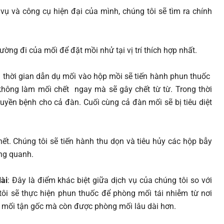
ụ và công cụ hiện đại của mình, chúng tôi sẽ tìm ra chính
ờng đi của mối để đặt mồi nhử tại vị trí thích hợp nhất.
u thời gian dẫn dụ mối vào hộp mồi sẽ tiến hành phun thuốc
hông làm mối chết ngay mà sẽ gây chết từ từ. Trong thời
yền bệnh cho cả đàn. Cuối cùng cả đàn mối sẽ bị tiêu diệt
hết. Chúng tôi sẽ tiến hành thu dọn và tiêu hủy các hộp bẫy
ng quanh.
ài
: Đây là điểm khác biệt giữa dịch vụ của chúng tôi so với
tôi sẽ thực hiện phun thuốc để phòng mối tái nhiễm từ nơi
t mối tận gốc mà còn được phòng mối lâu dài hơn.