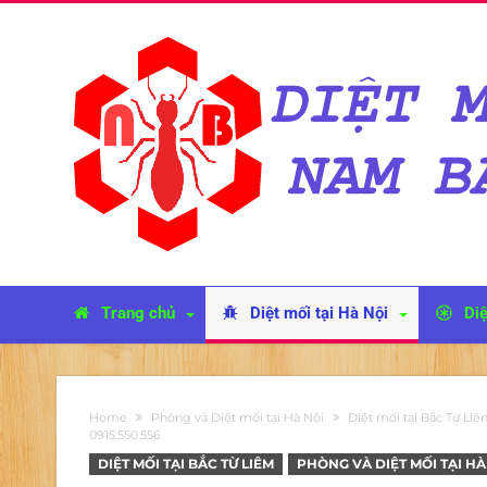
Trang chủ
Diệt mối tại Hà Nội
Diệ
Home
Phòng và Diệt mối tại Hà Nội
Diệt mối tại Bắc Từ Li
0915.550.556
DIỆT MỐI TẠI BẮC TỪ LIÊM
PHÒNG VÀ DIỆT MỐI TẠI HÀ