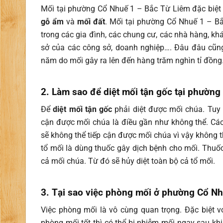
Mối tại phường Cổ Nhuế 1 – Bắc Từ Liêm
đặc biệt
gỗ ẩm
và
mối đất
. Mối tại phường Cổ Nhuế 1 – Bắ
trong các gia đình, các chung cư, các nhà hàng, khác
sở của các công sở, doanh nghiệp…. Đâu đâu cũng 
năm do mối gây ra lên đến hàng trăm nghìn tỉ đồng
2. Làm sao để diệt mối tận gốc tại phườn
Để
diệt mối tận gốc
phải diệt được mối chúa. Tuy 
cận được mối chúa là điều gần như không thể. Các
sẽ không thể tiếp cận được mối chúa vì vậy không t
tổ mối là dùng thuốc gây dịch bệnh cho mối. Thuốc
cả mối chúa. Từ đó sẽ hủy diệt toàn bộ cả tổ mối.
3. Tại sao việc phòng mối ở phường Cổ Nh
Việc phòng mối là vô cùng quan trọng. Đặc biệt 
phòng mối tốt thì có thể bị nhiễm mối ngay sau kh