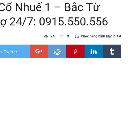
 Cổ Nhuế 1 – Bắc Từ
rợ 24/7: 0915.550.556
ở
24
0
Chức năng bình luận bị tắt
Diệt
mối
tại
n Twitter
phư
Cổ
Nhu
1
–
Bắc
Từ
Liê
–
Hà
Nội
|Hỗ
trợ
24/7
091