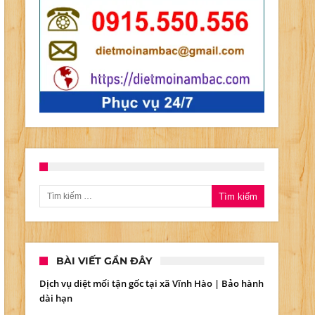
ờng
ế
Tìm kiếm cho:
m
BÀI VIẾT GẦN ĐÂY
:
Dịch vụ diệt mối tận gốc tại xã Vĩnh Hào | Bảo hành
5.550.556
dài hạn