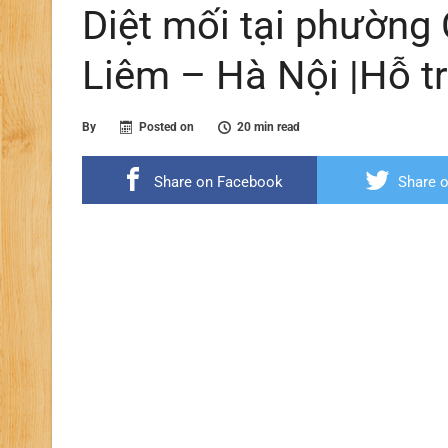
Diệt mối tại phường
Liêm – Hà Nội |Hỗ t
By
Posted on
20 min read
Share on Facebook
Share o