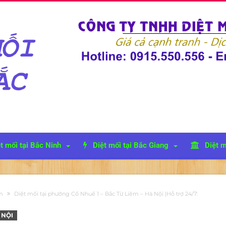
t mối tại Bắc Ninh
Diệt mối tại Bắc Giang
Diệt m
êm
Diệt mối tại phường Cổ Nhuế 1 – Bắc Từ Liêm – Hà Nội |Hỗ trợ 24/7:
 NỘI