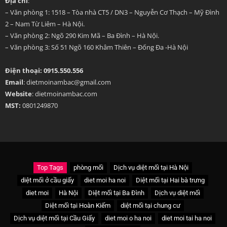
Địa chỉ
:
– Văn phòng 1: 1518 – Tòa nhà CT5 / DN3 – Nguyễn Cơ Thạch – Mỹ Đình
2 – Nam Từ Liêm – Hà Nội.
– Văn phòng 2: Ngõ 290 Kim Mã – Ba Đình – Hà Nội.
– Văn phòng 3: Số 51 Ngõ 160 Khâm Thiên – Đống Đa -Hà Nội
Điện thoại: 0915.550.556
Email
: dietmoinambac@gmail.com
Website
: dietmoinambac.com
MST:
0801249870
Top Tags
phòng mối
Dịch vụ diệt mối tại Hà Nội
diệt mối ở cầu giấy
diet moi ha noi
Diệt mối tại Hai bà trưng
diet moi
Hà Nội
Diệt mối tại Ba Đình
Dịch vụ diệt mối
Diệt mối tại Hoàn Kiếm
diệt mối tại chung cư
Dịch vụ diệt mối tại Cầu Giấy
diet moi o ha noi
diet moi tai ha noi