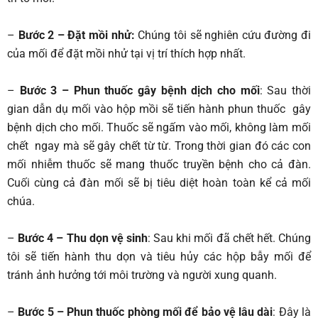
–
Bước 2 – Đặt mồi nhử:
Chúng tôi sẽ nghiên cứu đường đi
của mối để đặt mồi nhử tại vị trí thích hợp nhất.
–
Bước 3 – Phun thuốc gây bệnh dịch cho mối
: Sau thời
gian dẫn dụ mối vào hộp mồi sẽ tiến hành phun thuốc gây
bệnh dịch cho mối. Thuốc sẽ ngấm vào mối, không làm mối
chết ngay mà sẽ gây chết từ từ. Trong thời gian đó các con
mối nhiễm thuốc sẽ mang thuốc truyền bệnh cho cả đàn.
Cuối cùng cả đàn mối sẽ bị tiêu diệt hoàn toàn kể cả mối
chúa.
–
Bước 4 – Thu dọn vệ sinh
: Sau khi mối đã chết hết. Chúng
tôi sẽ tiến hành thu dọn và tiêu hủy các hộp bẫy mối để
tránh ảnh hưởng tới môi trường và người xung quanh.
–
Bước 5 – Phun thuốc phòng mối để bảo vệ lâu dài
: Đây là