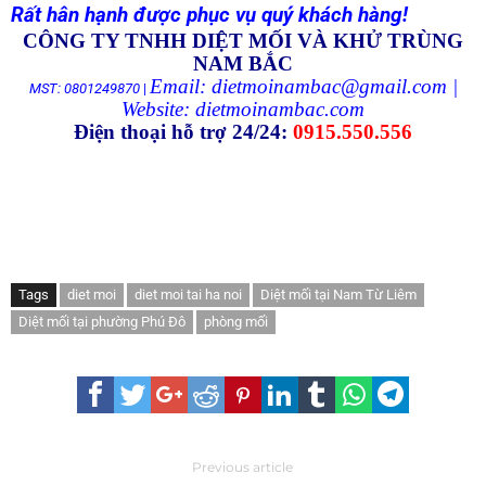
Rất hân hạnh được phục vụ quý khách hàng!
CÔNG TY TNHH DIỆT MỐI VÀ KHỬ TRÙNG
NAM BẮC
Email: dietmoinambac@gmail.com |
MST: 0801249870
|
Website:
dietmoinambac.com
Điện thoại hỗ trợ 24/24:
0915.550.556
Tags
diet moi
diet moi tai ha noi
Diệt mối tại Nam Từ Liêm
Diệt mối tại phường Phú Đô
phòng mối
Previous article