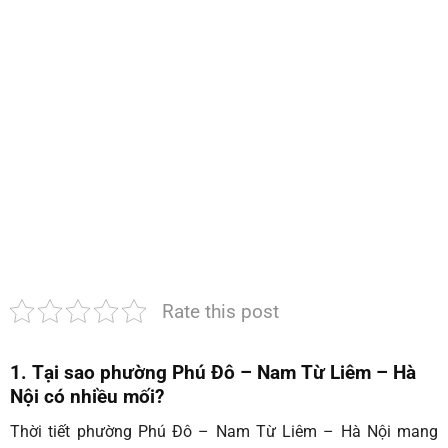
Đô
–
Nam
Từ
Liêm
–
Hà
Nội
|Dịch
vụ
diệt
mối
chất
lượng
nhất
Rate this post
1. Tại sao phường Phú Đô – Nam Từ Liêm – Hà
Nội có nhiều mối?
Thời tiết phường Phú Đô – Nam Từ Liêm
– Hà Nội mang