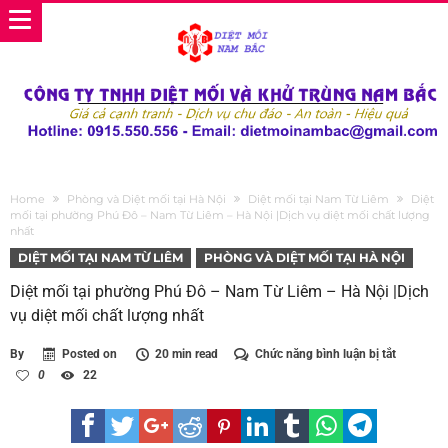
Home
Phòng và Diệt mối tại Hà Nội
Diệt mối tại Nam Từ Liêm
Diệt
mối tại phường Phú Đô – Nam Từ Liêm – Hà Nội |Dịch vụ diệt mối chất lượng
nhất
DIỆT MỐI TẠI NAM TỪ LIÊM
PHÒNG VÀ DIỆT MỐI TẠI HÀ NỘI
Diệt mối tại phường Phú Đô – Nam Từ Liêm – Hà Nội |Dịch
vụ diệt mối chất lượng nhất
ở
By
Posted on
20 min read
Chức năng bình luận bị tắt
Diệt
0
22
mối
tại
phường
Phú