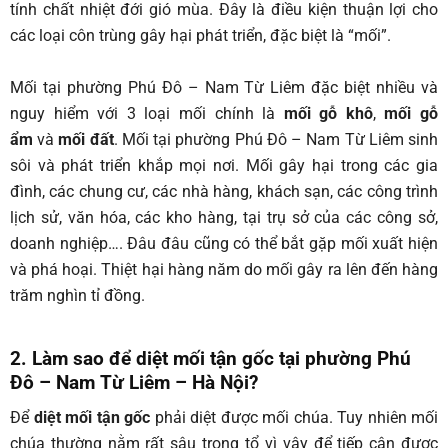
tính chất nhiệt đới gió mùa. Đây là điều kiện thuận lợi cho
các loại côn trùng gây hại phát triển, đặc biệt là “mối”.
Mối tại phường Phú Đô – Nam Từ Liêm
đặc biệt nhiều và
nguy hiểm với 3 loại mối chính là
mối gỗ khô
,
mối gỗ
ẩm
và
mối đất
. Mối tại phường Phú Đô – Nam Từ Liêm sinh
sôi và phát triển khắp mọi nơi. Mối gây hại trong các gia
đình, các chung cư, các nhà hàng, khách sạn, các công trình
lịch sử, văn hóa, các kho hàng, tại trụ sở của các công sở,
doanh nghiệp…. Đâu đâu cũng có thể bắt gặp mối xuất hiện
và phá hoại. Thiệt hại hàng năm do mối gây ra lên đến hàng
trăm nghìn tỉ đồng.
2. Làm sao để diệt mối tận gốc tại phường Phú
Đô – Nam Từ Liêm – Hà Nội?
Để
diệt mối tận gốc
phải diệt được mối chúa. Tuy nhiên mối
chúa thường nằm rất sâu trong tổ vì vậy để tiếp cận được