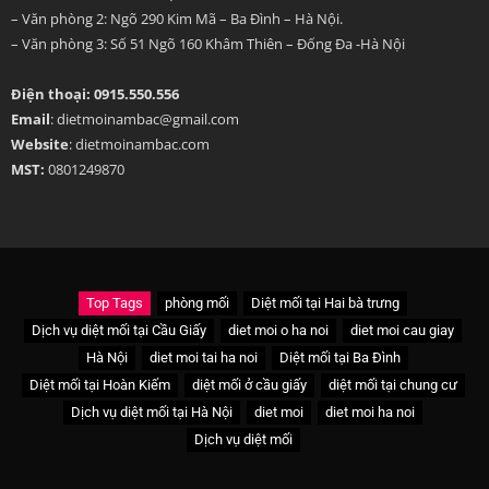
– Văn phòng 2: Ngõ 290 Kim Mã – Ba Đình – Hà Nội.
– Văn phòng 3: Số 51 Ngõ 160 Khâm Thiên – Đống Đa -Hà Nội
Điện thoại: 0915.550.556
Email
: dietmoinambac@gmail.com
Website
: dietmoinambac.com
MST:
0801249870
Top Tags
phòng mối
Diệt mối tại Hai bà trưng
Dịch vụ diệt mối tại Cầu Giấy
diet moi o ha noi
diet moi cau giay
Hà Nội
diet moi tai ha noi
Diệt mối tại Ba Đình
Diệt mối tại Hoàn Kiếm
diệt mối ở cầu giấy
diệt mối tại chung cư
Dịch vụ diệt mối tại Hà Nội
diet moi
diet moi ha noi
Dịch vụ diệt mối