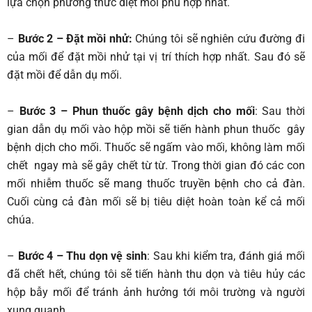
lựa chọn phương thức diệt mối phù hợp nhất.
–
Bước 2 – Đặt mồi nhử:
Chúng tôi sẽ nghiên cứu đường đi
của mối để đặt mồi nhử tại vị trí thích hợp nhất. Sau đó sẽ
đặt mồi để dẫn dụ mối.
–
Bước 3 – Phun thuốc gây bệnh dịch cho mối
: Sau thời
gian dẫn dụ mối vào hộp mồi sẽ tiến hành phun thuốc gây
bệnh dịch cho mối. Thuốc sẽ ngấm vào mối, không làm mối
chết ngay mà sẽ gây chết từ từ. Trong thời gian đó các con
mối nhiễm thuốc sẽ mang thuốc truyền bệnh cho cả đàn.
Cuối cùng cả đàn mối sẽ bị tiêu diệt hoàn toàn kể cả mối
chúa.
–
Bước 4 – Thu dọn vệ sinh
: Sau khi kiểm tra, đánh giá mối
đã chết hết, chúng tôi sẽ tiến hành thu dọn và tiêu hủy các
hộp bẫy mối để tránh ảnh hưởng tới môi trường và người
xung quanh.