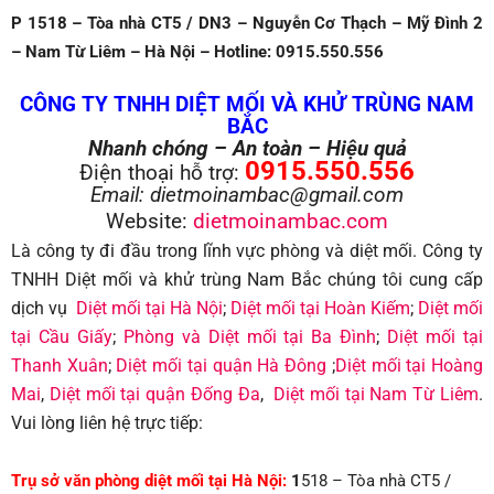
P 1518 – Tòa nhà CT5 / DN3 – Nguyễn Cơ Thạch – Mỹ Đình 2
– Nam Từ Liêm – Hà Nội – Hotline: 0915.550.556
CÔNG TY TNHH DIỆT MỐI VÀ KHỬ TRÙNG NAM
BẮC
Nhanh chóng – An toàn – Hiệu quả
0915.550.556
Điện thoại hỗ trợ:
Email: dietmoinambac@gmail.com
Website:
dietmoinambac.com
Là công ty đi đầu trong lĩnh vực phòng và diệt mối. Công ty
TNHH Diệt mối và khử trùng Nam Bắc chúng tôi cung cấp
dịch vụ
Diệt mối tại Hà Nội
;
Diệt mối tại Hoàn Kiếm
;
Diệt mối
tại Cầu Giấy
;
Phòng và Diệt mối tại Ba Đình
;
Diệt mối tại
Thanh Xuân
;
Diệt mối tại quận Hà Đông
;
Diệt mối tại Hoàng
Mai
,
Diệt mối tại quận Đống Đa
,
Diệt mối tại Nam Từ Liêm
.
Vui lòng liên hệ trực tiếp:
Trụ sở văn phòng diệt mối tại Hà Nội:
1
518 – Tòa nhà CT5 /