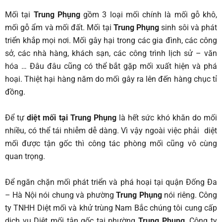
Mối tại
Trung Phụng
gồm 3 loại mối chính là mối gỗ khô,
mối gỗ ẩm và mối đất. Mối tại
Trung Phụng
sinh sôi và phát
triển khắp mọi nơi. Mối gây hại trong các gia đình, các công
sở, các nhà hàng, khách sạn, các công trình lịch sử – văn
hóa … Đâu đâu cũng có thể bắt gặp mối xuất hiện và phá
hoại. Thiệt hại hàng năm do mối gây ra lên đến hàng chục tỉ
đồng.
Để tự
diệt mối tại Trung Phụng
là hết sức khó khăn do mối
nhiều, có thể tái nhiễm dễ dàng. Vì vậy ngoài việc phải diệt
mối được tận gốc thì công tác phòng mối cũng vô cùng
quan trọng.
Để ngăn chặn mối phát triển và phá hoại tại quận Đống Đa
– Hà Nội nói chung và phường
Trung Phụng
nói riêng. Công
ty TNHH Diệt mối và khử trùng Nam Bắc chúng tôi cung cấp
dịch vụ Diệt mối tận gốc tại phường
Trung Phụng
.
Công ty