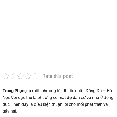
Phụng
–
Đống
Đa
–
Hà
Nội
|
Cam
kết
diệt
hết
mối
100%
Rate this post
Trung Phụng
là một phường lớn thuộc quận Đống Đa – Hà
Nội. Với đặc thù là phường có mật độ dân cư và nhà ở đông
đúc… nên đây là điều kiện thuận lợi cho mối phát triển và
gây hại.