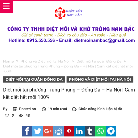
Home
Phòng và Diệt mối tại Hà Nội
Diệt mối tại quận Đống Đa
Diệt mối tại phường Trung Phụng – Đống Đa – Hà Nội | Cam kết diệt hết mối
100%
DIỆT MỐI TẠI QUẬN ĐỐNG ĐA
PHÒNG VÀ DIỆT MỐI TẠI HÀ NỘI
Diệt mối tại phường Trung Phụng – Đống Đa – Hà Nội | Cam
kết diệt hết mối 100%
ở
By
Posted on
19 min read
Chức năng bình luận bị tắt
Diệt
0
48
mối
tại
phường
Trung