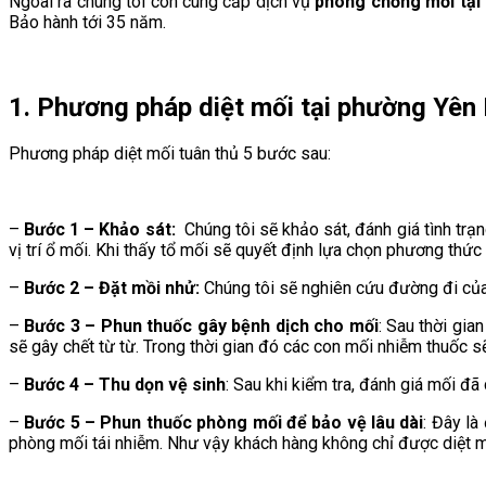
Ngoài ra chúng tôi còn cung cấp dịch vụ
phòng chống mối tại
Bảo hành tới 35 năm.
1. Phương pháp diệt mối tại phường
Yên
Phương pháp diệt mối tuân thủ 5 bước sau:
–
Bước 1 – Khảo sát:
Chúng tôi sẽ khảo sát, đánh giá tình trạn
vị trí ổ mối. Khi thấy tổ mối sẽ quyết định lựa chọn phương thức
–
Bước 2 – Đặt mồi nhử:
Chúng tôi sẽ nghiên cứu đường đi của 
–
Bước 3 – Phun thuốc gây bệnh dịch cho mối
: Sau thời gi
sẽ gây chết từ từ. Trong thời gian đó các con mối nhiễm thuốc s
–
Bước 4 – Thu dọn vệ sinh
: Sau khi kiểm tra, đánh giá mối đã
–
Bước 5 – Phun thuốc phòng mối để bảo vệ lâu dài
: Đây là
phòng mối tái nhiễm. Như vậy khách hàng không chỉ được diệt 