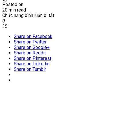
Posted on
20 min read
ở
Chức năng bình luận bị tắt
Diệt
0
mối
35
tại
Share on Facebook
phường
Share on Twitter
Yên
Share on Google+
Nghĩa
Share on Reddit
–
Share on Pinterest
Hà
Share on Linkedin
Đông
Share on Tumblr
–
Hà
Nội
|
Cam
kết
diệt
mối
tận
gốc
–