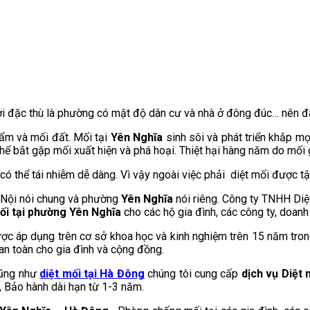
đặc thù là phường có mật độ dân cư và nhà ở đông đúc… nên đây l
 ẩm và mối đất. Mối tại
Yên Nghĩa
sinh sôi và phát triển khắp mọ
hể bắt gặp mối xuất hiện và phá hoại. Thiệt hại hàng năm do mối 
 có thể tái nhiễm dễ dàng. Vì vậy ngoài việc phải diệt mối được t
à Nội nói chung và phường
Yên Nghĩa
nói riêng. Công ty TNHH Diệ
ối tại phường Yên Nghĩa
cho các hộ gia đình, các công ty, doan
ược áp dụng trên cơ sở khoa học và kinh nghiệm trên 15 năm tro
an toàn cho gia đình và cộng đồng.
ũng như
diệt mối tại Hà Đông
chúng tôi cung cấp
d
ịch vụ Diệt 
, Bảo hành dài hạn từ 1-3 năm.