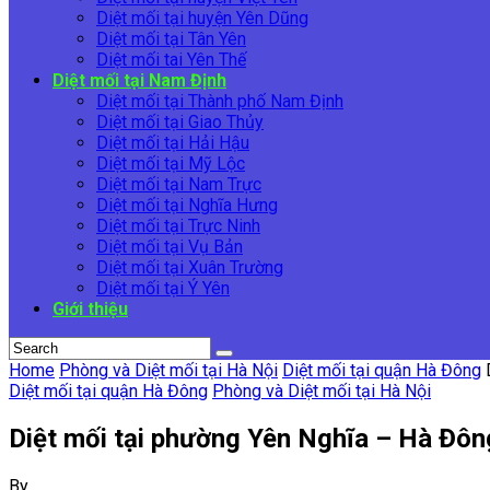
Diệt mối tại huyện Yên Dũng
Diệt mối tại Tân Yên
Diệt mối tai Yên Thế
Diệt mối tại Nam Định
Diệt mối tại Thành phố Nam Định
Diệt mối tại Giao Thủy
Diệt mối tại Hải Hậu
Diệt mối tại Mỹ Lộc
Diệt mối tại Nam Trực
Diệt mối tại Nghĩa Hưng
Diệt mối tại Trực Ninh
Diệt mối tại Vụ Bản
Diệt mối tại Xuân Trường
Diệt mối tại Ý Yên
Giới thiệu
Home
Phòng và Diệt mối tại Hà Nội
Diệt mối tại quận Hà Đông
Diệt mối tại quận Hà Đông
Phòng và Diệt mối tại Hà Nội
Diệt mối tại phường Yên Nghĩa – Hà Đông
By