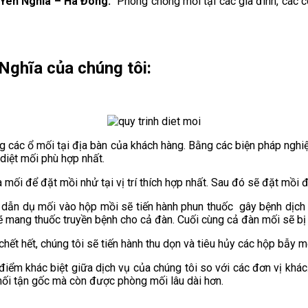
 Yên Nghĩa – Hà Đông.
Phòng chống mối tại các gia đình, các c
 Nghĩa
của chúng tôi:
g các ổ mối tại địa bàn của khách hàng. Bằng các biện pháp nghiệ
 diệt mối phù hợp nhất.
mối để đặt mồi nhử tại vị trí thích hợp nhất. Sau đó sẽ đặt mồi 
an dẫn dụ mối vào hộp mồi sẽ tiến hành phun thuốc gây bệnh dị
ẽ mang thuốc truyền bệnh cho cả đàn. Cuối cùng cả đàn mối sẽ bị 
 chết hết, chúng tôi sẽ tiến hành thu dọn và tiêu hủy các hộp bẫy
 điểm khác biệt giữa dịch vụ của chúng tôi so với các đơn vị khác
mối tận gốc mà còn được phòng mối lâu dài hơn.