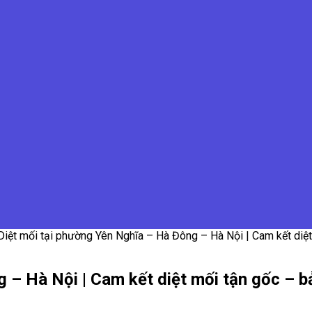
Diệt mối tại phường Yên Nghĩa – Hà Đông – Hà Nội | Cam kết diệt
 – Hà Nội | Cam kết diệt mối tận gốc – b