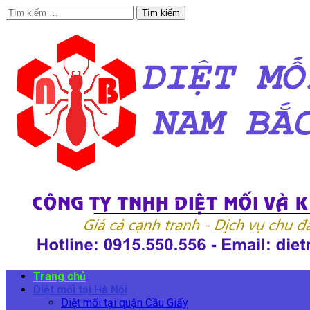
Tìm
kiếm
cho:
Trang chủ
Diệt mối tại Hà Nội
Diệt mối tại quận Cầu Giấy