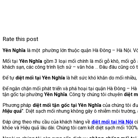
bảo
hành
lâu
dài|
0915.550.556
Rate this post
Yên Nghĩa
là một phường lớn thuộc quận Hà Đông – Hà Nội. Với 
Mối tại
Yên Nghĩa
gồm 3 loại mối chính là mối gỗ khô, mối gỗ
khách sạn, các công trình lịch sử – văn hóa … Đâu đâu cũng có t
Để tự
diệt mối tại Yên Nghĩa
là hết sức khó khăn do mối nhiều,
Để ngăn chặn mối phát triển và phá hoại tại quận Hà Đông – H
tận gốc tại phường
Yên Nghĩa
.
Công ty chúng tôi chuyên
diệt m
Phương pháp
diệt mối tận gốc tại Yên Nghĩa
của chúng tôi đ
Hiệu quả
”. Diệt sạch mối nhưng không gây ô nhiễm môi trường, 
Đáp ứng theo nhu cầu của khách hàng về
diệt mối tại Hà Nội
c
khỏe và Hiệu quả lâu dài. Chúng tôi cam kết diệt sạch mối 100%