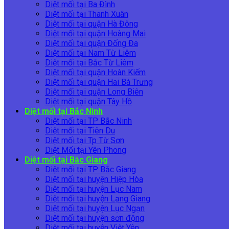
Diệt mối tại Ba Đình
Diệt mối tại Thanh Xuân
Diệt mối tại quận Hà Đông
Diệt mối tại quận Hoàng Mai
Diệt mối tại quận Đống Đa
Diệt mối tại Nam Từ Liêm
Diệt mối tại Bắc Từ Liêm
Diệt mối tại quận Hoàn Kiếm
Diệt mối tại quận Hai Bà Trưng
Diệt mối tại quận Long Biên
Diệt mối tại quận Tây Hồ
Diệt mối tại Bắc Ninh
Diệt mối tại TP Bắc Ninh
Diệt mối tại Tiên Du
Diệt mối tại Tp Từ Sơn
Diệt Mối tại Yên Phong
Diệt mối tại Bắc Giang
Diệt mối tại TP Bắc Giang
Diệt mối tại huyện Hiệp Hòa
Diệt mối tại huyện Lục Nam
Diệt mối tại huyện Lạng Giang
Diệt mối tại huyện Lục Ngạn
Diệt mối tại huyện sơn động
Diệt mối tại huyện Việt Yên