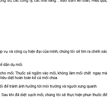
ông sở, các công ty, các nhà hàng…. Bảo đảm An toàn, Hiệu quả,
p vụ và công cụ hiện đại của mình, chúng tôi sẽ tìm ra chính xác
để dẫn dụ mối.
ch cho mối. Thuốc sẽ ngấm vào mối, không làm mối chết ngay mà
tiêu diệt hoàn toàn kể cả mối chúa.
 mối để tránh ảnh hưởng tới môi trường và người xung quanh.
. Sau khi đã diệt sạch mối, chúng tôi sẽ thực hiện phun thuốc để