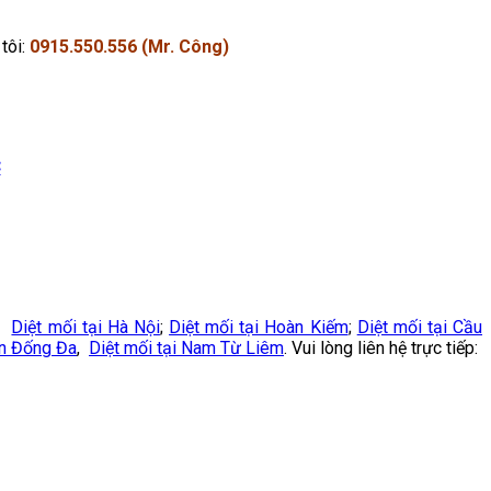
tôi:
0915.550.556 (Mr. Công)
C
vụ
Diệt mối tại Hà Nội
;
Diệt mối tại Hoàn Kiếm
;
Diệt mối tại Cầu
ận Đống Đa
,
Diệt mối tại Nam Từ Liêm
. Vui lòng liên hệ trực tiếp: