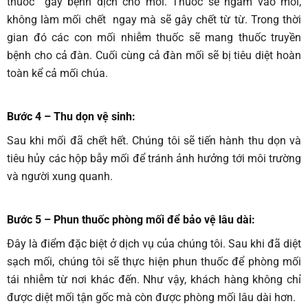
thuốc gây bệnh dịch cho mối. Thuốc sẽ ngấm vào mối,
không làm mối chết ngay mà sẽ gây chết từ từ. Trong thời
gian đó các con mối nhiễm thuốc sẽ mang thuốc truyền
bệnh cho cả đàn. Cuối cùng cả đàn mối sẽ bị tiêu diệt hoàn
toàn kể cả mối chúa.
Bước 4 – Thu dọn vệ sinh
:
Sau khi mối đã chết hết. Chúng tôi sẽ tiến hành thu dọn và
tiêu hủy các hộp bẫy mối để tránh ảnh hưởng tới môi trường
và người xung quanh.
Bước 5 – Phun thuốc phòng mối để bảo vệ lâu dài
:
Đây là điểm đặc biệt ở dịch vụ của chúng tôi. Sau khi đã diệt
sạch mối, chúng tôi sẽ thực hiện phun thuốc để phòng mối
tái nhiễm từ nơi khác đến. Như vậy, khách hàng không chỉ
được diệt mối tận gốc mà còn được phòng mối lâu dài hơn.