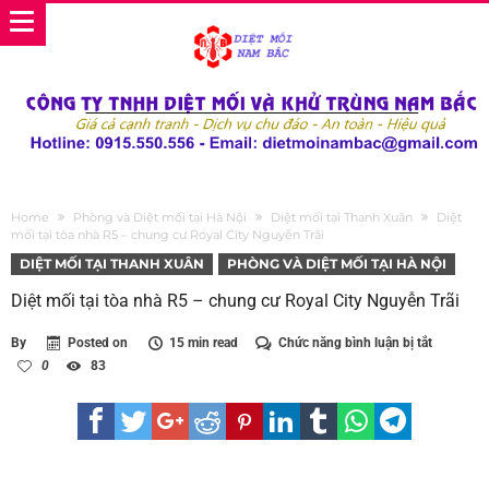
Home
Phòng và Diệt mối tại Hà Nội
Diệt mối tại Thanh Xuân
Diệt
mối tại tòa nhà R5 – chung cư Royal City Nguyễn Trãi
DIỆT MỐI TẠI THANH XUÂN
PHÒNG VÀ DIỆT MỐI TẠI HÀ NỘI
Diệt mối tại tòa nhà R5 – chung cư Royal City Nguyễn Trãi
ở
By
Posted on
15 min read
Chức năng bình luận bị tắt
Diệt
0
83
mối
tại
tòa
nhà
R5
–
chung