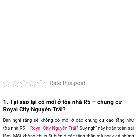
cư
Royal
City
Nguyễn
Trãi
Rate this post
1. Tại sao lại có mối ở tòa nhà R5 – chung cư
Royal City Nguyễn Trãi?
Bạn nghĩ rằng sẽ không có mối ở các chung cư cao tầng như
tòa nhà R5 –
Royal City Nguyễn Trãi
? Suy nghĩ này hoàn toàn sai
lầm. Mối không chỉ xuất hiện ở các tầng thấp mà ngay cả những