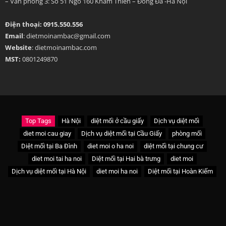
– Văn phòng 3: Số 51 Ngõ 160 Khâm Thiên – Đống Đa -Hà Nội
Điện thoại: 0915.550.556
Email
: dietmoinambac@gmail.com
Website
: dietmoinambac.com
MST:
0801249870
Top Tags
Hà Nội
diệt mối ở cầu giấy
Dịch vụ diệt mối
diet moi cau giay
Dịch vụ diệt mối tại Cầu Giấy
phòng mối
Diệt mối tại Ba Đình
diet moi o ha noi
diệt mối tại chung cư
diet moi tai ha noi
Diệt mối tại Hai bà trưng
diet moi
Dịch vụ diệt mối tại Hà Nội
diet moi ha noi
Diệt mối tại Hoàn Kiếm